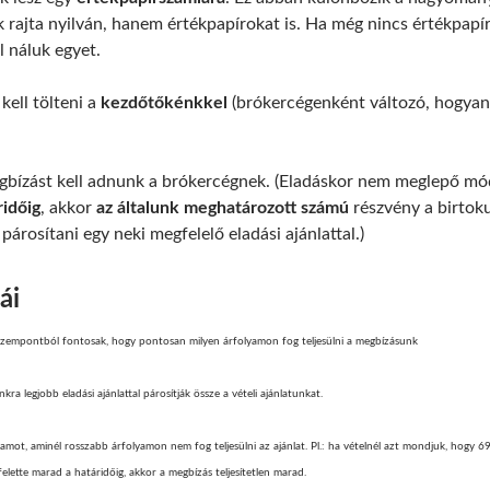
ak rajta nyilván, hanem értékpapírokat is. Ha még nincs értékpap
l náluk egyet.
kell tölteni a
kezdőtőkénkkel
(brókercégenként változó, hogyan, 
egbízást kell adnunk a brókercégnek. (Eladáskor nem meglepő mód
ridőig
, akkor
a
z általunk meghatározott számú
részvény a birtoku
 párosítani egy neki megfelelő eladási ajánlattal.)
ái
a szempontból fontosak, hogy pontosan milyen árfolyamon fog teljesülni a megbízásunk
kra legjobb eladási ajánlattal párosítják össze a vételi ajánlatunkat.
mot, aminél rosszabb árfolyamon nem fog teljesülni az ajánlat. Pl.: ha vételnél azt mondjuk, hogy 69
felette marad a határidőig, akkor a megbízás teljesítetlen marad.