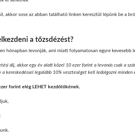
uk el senkinek
il, akkor sose az abban található linken keresztül lépünk be a br
lkezdeni a tőzsdézést?
den hónapban levonják, ami miatt folyamatosan egyre kevesebb le
tési díj, akkor egy év alatt közel 10 ezer forint a levonás csak a s
ogy a kereskedéssel legalább 10% veszteséget kell ledolgozni minden
ezer forint elég LEHET kezdőtőkének.
ljuk,
k
munk.