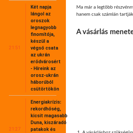
Két napja
Ma már a legtöbb részvénnye
lángol az
hanem csak számlán tartják
oroszok
legnagyobb
A vásárlás menet
finomítója,
készül a
21:51
végső csata
az ukrán
erődvárosért
- Híreink az
orosz-ukrán
háborúból
csütörtökön
Energiakrízis:
rekordhőség,
kicsit magasabb
Duna, kiszáradó
21:27
patakok és
A vásárláshoz szükségün