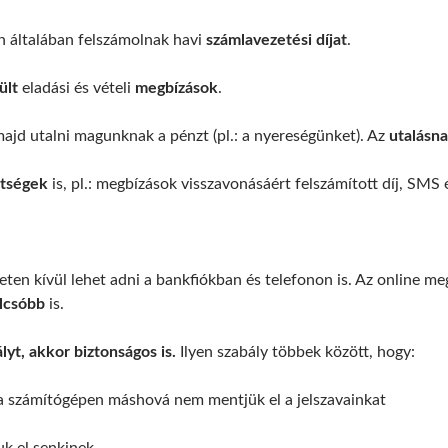
n általában felszámolnak havi
számlavezetési díjat
.
ült
eladási és vételi
megbízások
.
ajd utalni magunknak a pénzt (pl.: a nyereségünket). Az
utalásn
ltségek
is, pl.: megbízások visszavonásáért felszámított díj, SMS 
eten kívül lehet adni a bankfiókban és telefonon is. Az online meg
lcsóbb
is.
yt, akkor biztonságos is.
Ilyen szabály többek között, hogy:
 számítógépen máshová nem mentjük el a jelszavainkat