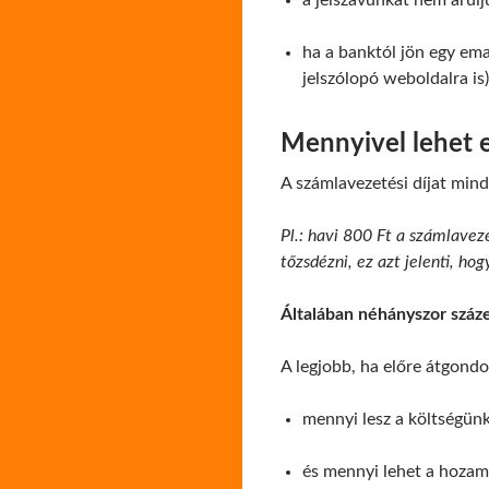
a jelszavunkat nem árulj
ha a banktól jön egy ema
jelszólopó weboldalra is)
Mennyivel lehet e
A számlavezetési díjat min
Pl.: havi 800 Ft a számlaveze
tőzsdézni, ez azt jelenti, h
Általában néhányszor száz
A legjobb, ha előre átgondo
mennyi lesz a költségün
és mennyi lehet a hoza