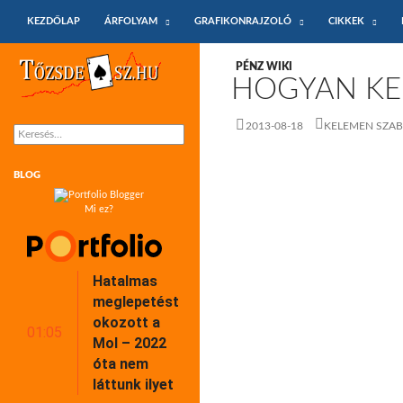
KILÉPÉS A TARTALOMBA
Keresés
KEZDŐLAP
ÁRFOLYAM
GRAFIKONRAJZOLÓ
CIKKEK
Tőzsdeász.hu – árfolyamok és árfolyam
PÉNZ WIKI
grafikonok
HOGYAN KEL
2013-08-18
KELEMEN SZA
Keresés:
BLOG
Mi ez?
Hatalmas
meglepetést
okozott a
01:05
Mol – 2022
óta nem
láttunk ilyet