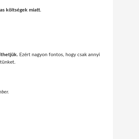
gas költségek miatt
.
íthetjük.
Ezért nagyon fontos, hogy csak annyi
tünket.
mber.