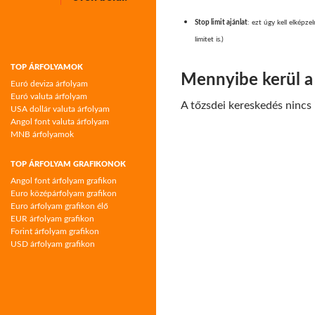
Stop limit ajánlat
: ezt úgy kell elképzel
limitet is.)
TOP ÁRFOLYAMOK
Mennyibe kerül a
Euró deviza árfolyam
Euró valuta árfolyam
A tőzsdei kereskedés nincs
USA dollár valuta árfolyam
Angol font valuta árfolyam
MNB árfolyamok
TOP ÁRFOLYAM GRAFIKONOK
Angol font árfolyam grafikon
Euro középárfolyam grafikon
Euro árfolyam grafikon élő
EUR árfolyam grafikon
Forint árfolyam grafikon
USD árfolyam grafikon