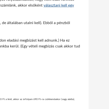
írszámlánk, akkor elsőként
választani kell egy
de általában utalni kell). Ebből a pénzből
on eladási megbízást kell adnunk.) Ha ez
nkba kerül. (Egy vételi megbízás csak akkor tud
0 Ft a limit, akkor az árfolyam 690 Ft-ra csökkenésekor (vagy alatta),