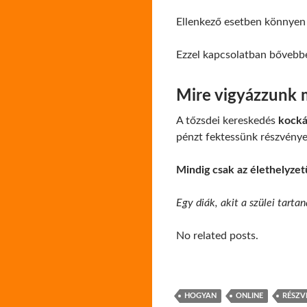
Ellenkező esetben könnyen
Ezzel kapcsolatban bővebbe
Mire vigyázzunk
A tőzsdei kereskedés
kocká
pénzt fektessünk részvénye
Mindig csak az élethelyzet
Egy diák, akit a szülei tarta
No related posts.
HOGYAN
ONLINE
RÉSZV