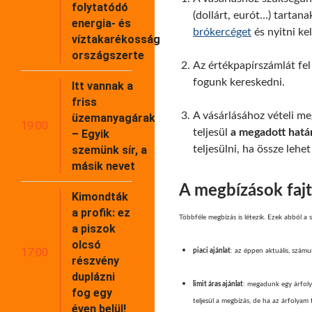
folytatódó
(dollárt, eurót…) tartan
energia- és
brókercéget
és nyitni kel
víztakarékosság
országszerte
Az értékpapírszámlát fel 
fogunk kereskedni.
Itt vannak a
friss
A vásárlásához vételi m
üzemanyagárak
19:00
teljesül
a megadott hatá
– Egyik
szemünk sír, a
teljesülni, ha össze lehet
másik nevet
A megbízások fajt
Kimondták
a profik: ez
Többféle megbízás is létezik. Ezek abból 
a piszok
olcsó
17:00
piaci ajánlat
: az éppen aktuális, számun
részvény
duplázni
limit áras ajánlat
: megadunk egy árfolya
fog egy
teljesül a megbízás, de ha az árfolyam 
éven belül!