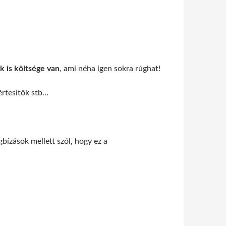
ak
is költsége van
, ami néha igen sokra rúghat!
értesítők stb…
bízások mellett szól, hogy ez a