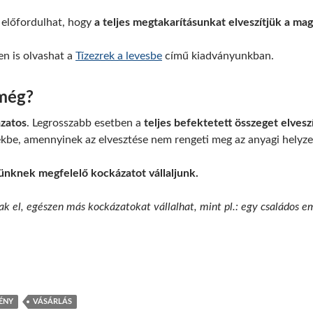
 előfordulhat, hogy
a teljes megtakarításunkat elveszítjük a ma
n is olvashat a
Tízezrek a levesbe
című kiadványunkban.
 még?
zatos
.
Legrosszabb esetben a
teljes befektetett összeget elvesz
kbe, amennyinek az elvesztése nem rengeti meg az anyagi helyze
ünknek megfelelő kockázatot vállaljunk.
nak el, egészen más kockázatokat vállalhat, mint pl.: egy családos e
ÉNY
VÁSÁRLÁS