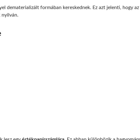
l dematerializált formában kereskednek. Ez azt jelenti, hogy az
 nyilván.
e
k lesz egy
értékpapírszámlára
. Ez abban különbözik a hagyomány