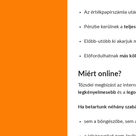
Az értékpapírszámla utá
Pénzbe kerülnek a
teljes
Előbb-utóbb ki akarjuk m
Előfordulhatnak
más kö
Miért online?
Tőzsdei megbízást az intern
legkényelmesebb
és a
lego
Ha betartunk néhány szabál
sem a böngészőbe, sem a