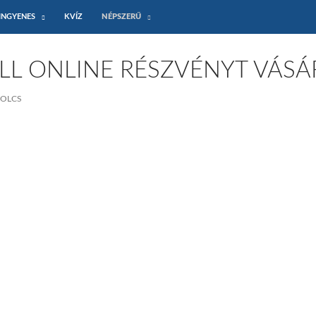
INGYENES
KVÍZ
NÉPSZERŰ
L ONLINE RÉSZVÉNYT VÁSÁ
BOLCS