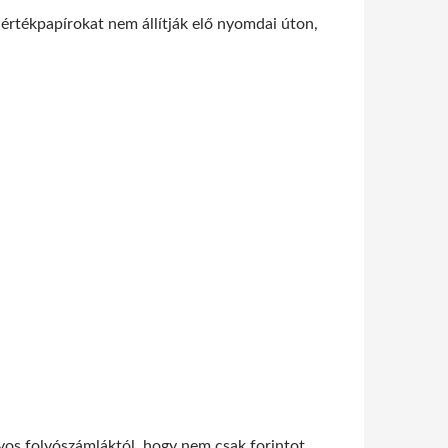
 értékpapírokat nem állítják elő nyomdai úton,
os folyószámláktól, hogy nem csak forintot