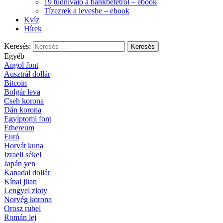
19 tudnivaló a bankbetétről – ebook
Tízezrek a levesbe – ebook
Kvíz
Hírek
Keresés:
Egyéb
Angol font
Ausztrál dollár
Bitcoin
Bolgár leva
Cseh korona
Dán korona
Egyiptomi font
Ethereum
Euró
Horvát kuna
Izraeli sékel
Japán yen
Kanadai dollár
Kínai jüan
Lengyel zloty
Norvég korona
Orosz rubel
Román lej