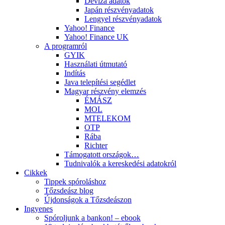
Deviza adatok
Japán részvényadatok
Lengyel részvényadatok
Yahoo! Finance
Yahoo! Finance UK
A programról
GYIK
Használati útmutató
Indítás
Java telepítési segédlet
Magyar részvény elemzés
ÉMÁSZ
MOL
MTELEKOM
OTP
Rába
Richter
Támogatott országok…
Tudnivalók a kereskedési adatokról
Cikkek
Tippek spóroláshoz
Tőzsdeász blog
Újdonságok a Tőzsdeászon
Ingyenes
Spóroljunk a bankon! – ebook