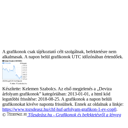
A grafikonok csak tájékoztató célt szolgálnak, befektetésre nem
alkalmasak. A napon belül grafikonok UTC időzónában értendőek.
Készítette:
Kelemen Szabolcs
. Az első megjelenés a „
Deviza
árfolyam grafikonok
” kategóriában:
2013-01-01
, a html kód
legutóbbi frissítése:
2018-08-25
. A grafikonok a napon belüli
grafikonokat kivéve naponta frissülnek. Ennek az oldalnak a linkje:
https://www.tozsdeasz.hu/chf-huf-arfolyam-grafikon-1-ev-cop0
.
©
Tőzsdeász.hu
- Grafikonok és befektetésről a lényeg