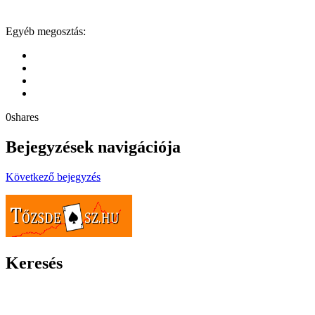
Egyéb megosztás:
0
shares
Bejegyzések navigációja
Következő bejegyzés
Tőzsdeász.hu – befektetésről és
pénzügyekről őszintén
Keresés