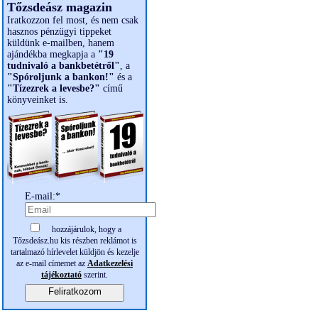
Tőzsdeász magazin
Iratkozzon fel most, és nem csak
hasznos pénzügyi tippeket
küldünk e-mailben, hanem
ajándékba megkapja a
"19
tudnivaló a bankbetétről"
, a
"Spóroljunk a bankon!"
és a
"Tízezrek a levesbe?"
című
könyveinket is.
E-mail:*
hozzájárulok, hogy a
Tőzsdeász.hu kis részben reklámot is
tartalmazó hírlevelet küldjön és kezelje
az e-mail címemet az
Adatkezelési
tájékoztató
szerint.
Feliratkozom