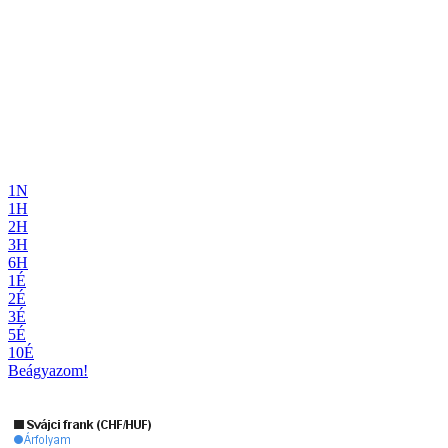
1N
1H
2H
3H
6H
1É
2É
3É
5É
10É
Beágyazom!