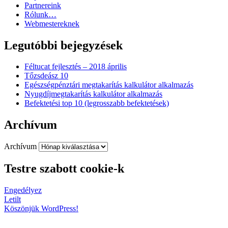
Partnereink
Rólunk…
Webmestereknek
Legutóbbi bejegyzések
Féltucat fejlesztés – 2018 április
Tőzsdeász 10
Egészségpénztári megtakarítás kalkulátor alkalmazás
Nyugdíjmegtakarítás kalkulátor alkalmazás
Befektetési top 10 (legrosszabb befektetések)
Archívum
Archívum
Testre szabott cookie-k
Engedélyez
Letilt
Köszönjük WordPress!