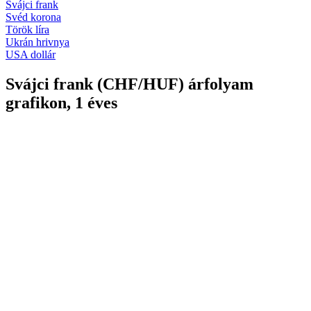
Svájci frank
Svéd korona
Török líra
Ukrán hrivnya
USA dollár
Svájci frank (CHF/HUF) árfolyam
grafikon, 1 éves