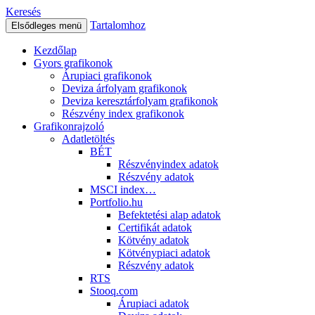
Keresés
Tartalomhoz
Elsődleges menü
Kezdőlap
Gyors grafikonok
Árupiaci grafikonok
Deviza árfolyam grafikonok
Deviza keresztárfolyam grafikonok
Részvény index grafikonok
Grafikonrajzoló
Adatletöltés
BÉT
Részvényindex adatok
Részvény adatok
MSCI index…
Portfolio.hu
Befektetési alap adatok
Certifikát adatok
Kötvény adatok
Kötvénypiaci adatok
Részvény adatok
RTS
Stooq.com
Árupiaci adatok