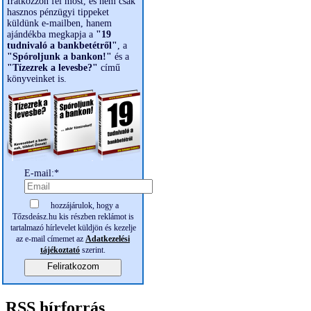
Iratkozzon fel most, és nem csak
hasznos pénzügyi tippeket
küldünk e-mailben, hanem
ajándékba megkapja a
"19
tudnivaló a bankbetétről"
, a
"Spóroljunk a bankon!"
és a
"Tízezrek a levesbe?"
című
könyveinket is.
E-mail:*
hozzájárulok, hogy a
Tőzsdeász.hu kis részben reklámot is
tartalmazó hírlevelet küldjön és kezelje
az e-mail címemet az
Adatkezelési
tájékoztató
szerint.
Feliratkozom
RSS hírforrás