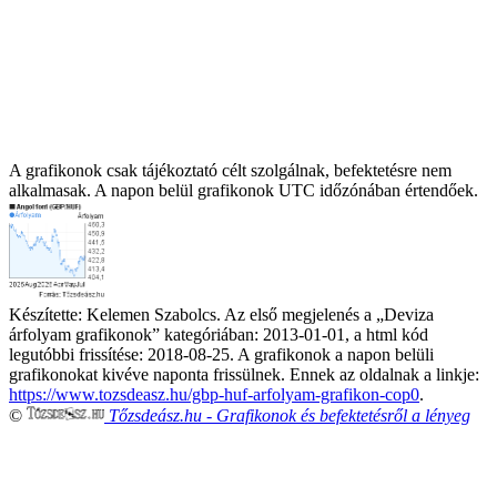
A grafikonok csak tájékoztató célt szolgálnak, befektetésre nem
alkalmasak. A napon belül grafikonok UTC időzónában értendőek.
Készítette:
Kelemen Szabolcs
. Az első megjelenés a „
Deviza
árfolyam grafikonok
” kategóriában:
2013-01-01
, a html kód
legutóbbi frissítése:
2018-08-25
. A grafikonok a napon belüli
grafikonokat kivéve naponta frissülnek. Ennek az oldalnak a linkje:
https://www.tozsdeasz.hu/gbp-huf-arfolyam-grafikon-cop0
.
©
Tőzsdeász.hu
- Grafikonok és befektetésről a lényeg