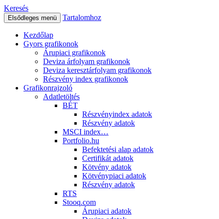
Keresés
Tartalomhoz
Elsődleges menü
Kezdőlap
Gyors grafikonok
Árupiaci grafikonok
Deviza árfolyam grafikonok
Deviza keresztárfolyam grafikonok
Részvény index grafikonok
Grafikonrajzoló
Adatletöltés
BÉT
Részvényindex adatok
Részvény adatok
MSCI index…
Portfolio.hu
Befektetési alap adatok
Certifikát adatok
Kötvény adatok
Kötvénypiaci adatok
Részvény adatok
RTS
Stooq.com
Árupiaci adatok