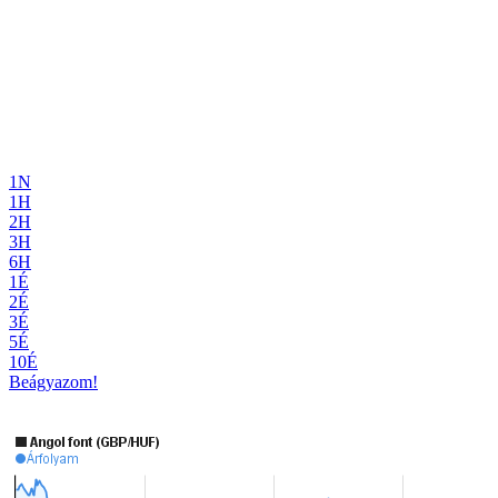
1N
1H
2H
3H
6H
1É
2É
3É
5É
10É
Beágyazom!