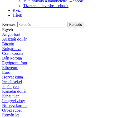
19 tudnivaló a bankbetétről – ebook
Tízezrek a levesbe – ebook
Kvíz
Hírek
Keresés:
Egyéb
Angol font
Ausztrál dollár
Bitcoin
Bolgár leva
Cseh korona
Dán korona
Egyiptomi font
Ethereum
Euró
Horvát kuna
Izraeli sékel
Japán yen
Kanadai dollár
Kínai jüan
Lengyel zloty
Norvég korona
Orosz rubel
Román lej