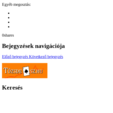
Egyéb megosztás:
0
shares
Bejegyzések navigációja
Előző bejegyzés
Következő bejegyzés
Tőzsdeász.hu – befektetésről és
pénzügyekről őszintén
Keresés