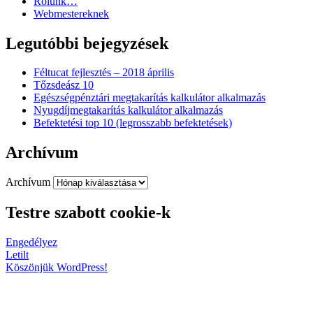
Rólunk…
Webmestereknek
Legutóbbi bejegyzések
Féltucat fejlesztés – 2018 április
Tőzsdeász 10
Egészségpénztári megtakarítás kalkulátor alkalmazás
Nyugdíjmegtakarítás kalkulátor alkalmazás
Befektetési top 10 (legrosszabb befektetések)
Archívum
Archívum
Testre szabott cookie-k
Engedélyez
Letilt
Köszönjük WordPress!