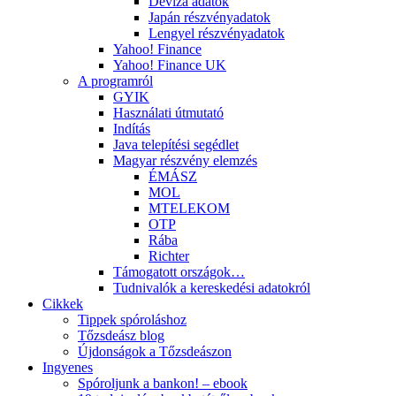
Deviza adatok
Japán részvényadatok
Lengyel részvényadatok
Yahoo! Finance
Yahoo! Finance UK
A programról
GYIK
Használati útmutató
Indítás
Java telepítési segédlet
Magyar részvény elemzés
ÉMÁSZ
MOL
MTELEKOM
OTP
Rába
Richter
Támogatott országok…
Tudnivalók a kereskedési adatokról
Cikkek
Tippek spóroláshoz
Tőzsdeász blog
Újdonságok a Tőzsdeászon
Ingyenes
Spóroljunk a bankon! – ebook