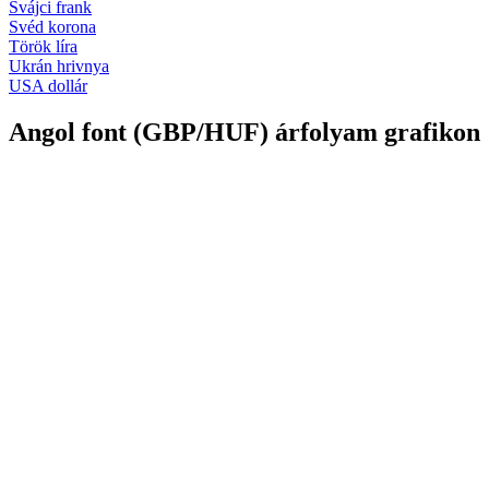
Svájci frank
Svéd korona
Török líra
Ukrán hrivnya
USA dollár
Angol font (GBP/HUF) árfolyam grafikon