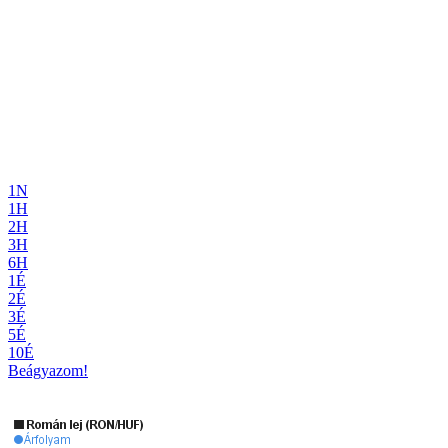
1N
1H
2H
3H
6H
1É
2É
3É
5É
10É
Beágyazom!