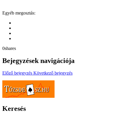
Egyéb megosztás:
0
shares
Bejegyzések navigációja
Előző bejegyzés
Következő bejegyzés
Tőzsdeász.hu – befektetésről és
pénzügyekről őszintén
Keresés