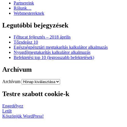
Partnereink
Rólunk…
Webmestereknek
Legutóbbi bejegyzések
Féltucat fejlesztés – 2018 április
Tőzsdeász 10
Egészségpénztári megtakarítás kalkulátor alkalmazás
Nyugdíjmegtakarítás kalkulátor alkalmazás
Befektetési top 10 (legrosszabb befektetések)
Archívum
Archívum
Testre szabott cookie-k
Engedélyez
Letilt
Köszönjük WordPress!