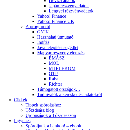
Deviza adatok
Japán részvényadatok
Lengyel részvényadatok
Yahoo! Finance
Yahoo! Finance UK
A programról
GYIK
Használati útmutató
Indítás
Java telepítési segédlet
Magyar részvény elemzés
ÉMÁSZ
MOL
MTELEKOM
OTP
Rába
Richter
Támogatott országok…
Tudnivalók a kereskedési adatokról
Cikkek
Tippek spóroláshoz
Tőzsdeász blog
Újdonságok a Tőzsdeászon
Ingyenes
Spóroljunk a bankon! – ebook