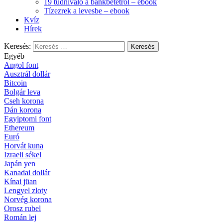
19 tudnivaló a bankbetétről – ebook
Tízezrek a levesbe – ebook
Kvíz
Hírek
Keresés:
Egyéb
Angol font
Ausztrál dollár
Bitcoin
Bolgár leva
Cseh korona
Dán korona
Egyiptomi font
Ethereum
Euró
Horvát kuna
Izraeli sékel
Japán yen
Kanadai dollár
Kínai jüan
Lengyel zloty
Norvég korona
Orosz rubel
Román lej