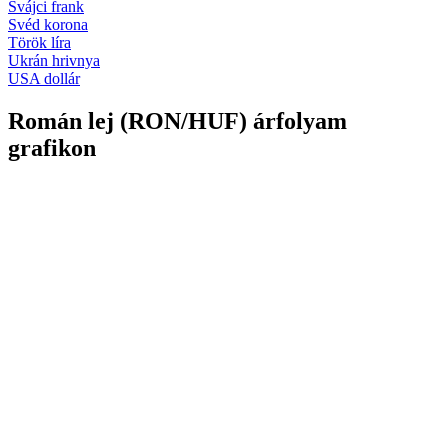
Svájci frank
Svéd korona
Török líra
Ukrán hrivnya
USA dollár
Román lej (RON/HUF) árfolyam
grafikon