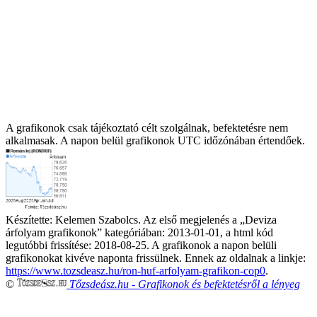
A grafikonok csak tájékoztató célt szolgálnak, befektetésre nem
alkalmasak. A napon belül grafikonok UTC időzónában értendőek.
Készítette:
Kelemen Szabolcs
. Az első megjelenés a „
Deviza
árfolyam grafikonok
” kategóriában:
2013-01-01
, a html kód
legutóbbi frissítése:
2018-08-25
. A grafikonok a napon belüli
grafikonokat kivéve naponta frissülnek. Ennek az oldalnak a linkje:
https://www.tozsdeasz.hu/ron-huf-arfolyam-grafikon-cop0
.
©
Tőzsdeász.hu
- Grafikonok és befektetésről a lényeg