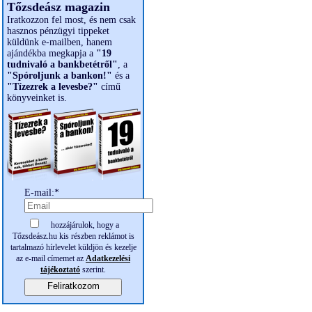
Tőzsdeász magazin
Iratkozzon fel most, és nem csak
hasznos pénzügyi tippeket
küldünk e-mailben, hanem
ajándékba megkapja a
"19
tudnivaló a bankbetétről"
, a
"Spóroljunk a bankon!"
és a
"Tízezrek a levesbe?"
című
könyveinket is.
E-mail:*
hozzájárulok, hogy a
Tőzsdeász.hu kis részben reklámot is
tartalmazó hírlevelet küldjön és kezelje
az e-mail címemet az
Adatkezelési
tájékoztató
szerint.
Feliratkozom