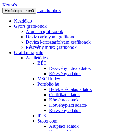
Keresés
Tartalomhoz
Elsődleges menü
Kezdőlap
Gyors grafikonok
Árupiaci grafikonok
Deviza árfolyam grafikonok
Deviza keresztárfolyam grafikonok
Részvény index grafikonok
Grafikonrajzoló
Adatletöltés
BÉT
Részvényindex adatok
Részvény adatok
MSCI index…
Portfolio.hu
Befektetési alap adatok
Certifikát adatok
Kötvény adatok
Kötvénypiaci adatok
Részvény adatok
RTS
Stooq.com
Árupiaci adatok