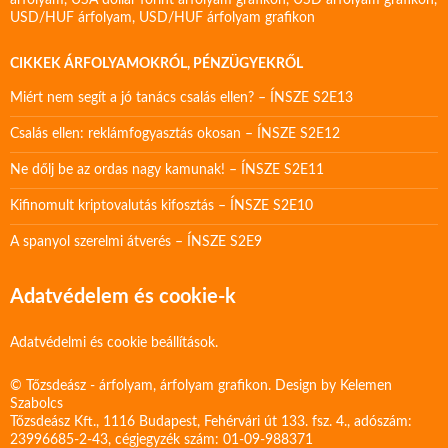
árfolyam
,
USA dollár forint árfolyam grafikon
,
USD árfolyam grafikon
,
USD/HUF árfolyam
,
USD/HUF árfolyam grafikon
CIKKEK ÁRFOLYAMOKRÓL, PÉNZÜGYEKRŐL
Miért nem segít a jó tanács csalás ellen? – ÍNSZE S2E13
Csalás ellen: reklámfogyasztás okosan – ÍNSZE S2E12
Ne dőlj be az ordas nagy kamunak! – ÍNSZE S2E11
Kifinomult kriptovalutás kifosztás – ÍNSZE S2E10
A spanyol szerelmi átverés – ÍNSZE S2E9
Adatvédelem és cookie-k
Adatvédelmi és cookie beállítások.
© Tőzsdeász - árfolyam, árfolyam grafikon. Design by
Kelemen
Szabolcs
Tőzsdeász Kft., 1116 Budapest, Fehérvári út 133. fsz. 4., adószám:
23996685-2-43, cégjegyzék szám: 01-09-988371