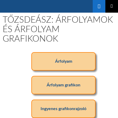
Keresés
KILÉPÉS
ELSŐDL
A
TŐZSDEÁSZ: ÁRFOLYAMOK
MENÜ
TARTALOMBA
ÉS ÁRFOLYAM
GRAFIKONOK
Árfolyam
Árfolyam grafikon
Ingyenes grafikonrajzoló