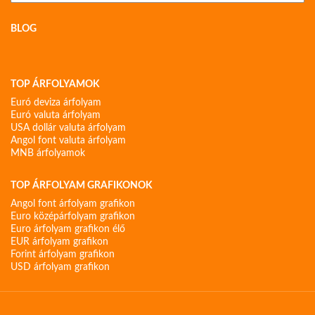
BLOG
TOP ÁRFOLYAMOK
Euró deviza árfolyam
Euró valuta árfolyam
USA dollár valuta árfolyam
Angol font valuta árfolyam
MNB árfolyamok
TOP ÁRFOLYAM GRAFIKONOK
Angol font árfolyam grafikon
Euro középárfolyam grafikon
Euro árfolyam grafikon élő
EUR árfolyam grafikon
Forint árfolyam grafikon
USD árfolyam grafikon