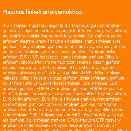
Hasznos linkek árfolyamokhoz:
4IG árfolyam
,
angol font
,
angol font árfolyam
,
angol font árfolyam
grafikonja
,
angol font árfolyama
,
angol font forint
,
arany ára grafikon
,
arany árfolyam alakulása
,
arany árfolyam alakulása grafikon
,
arany
árfolyam diagram
,
arany árfolyam előrejelzés
,
arany árfolyam éves
grafikon
,
arany árfolyam grafikon forint
,
arany világpiaci ára grafikon
,
arany-euro árfolyam grafikon
,
aranyár grafikon
,
árfolyam dollár
,
arfolyam EUR/HUF
,
befektetési arany árfolyam grafikon
,
Bitcoin
árfolyam
,
bitcoin árfolyam forint
,
bitcoin átváltás
,
bitcoin grafikon
,
bitcoin napi árfolyam
,
BTC árfolyam
,
BTC-USD árfolyam
,
dollár
árfolyam alakulása
,
dollár árfolyam grafikon MNB
,
dollár árfolyam
változás
,
dollár árfolyam változás grafikon
,
dollár árfolyama grafikon
,
dollár forint árfolyam
,
dollár középárfolyam
,
EUR árfolyam
,
EUR
árfolyam grafikon
,
EUR/HUF árfolyam grafikon
,
EUR/HUF grafikon
,
Euro árfolyam
,
Euro árfolyam diagram
,
Euro-dollár árfolyam grafikon
,
Euro-forint árfolyam
,
Euro-Forint árfolyam grafikon
,
font árfolyam
,
font árfolyam grafikon
,
font-euro árfolyam grafikon
,
font-forint
árfolyam
,
Forint-Euro árfolyam
,
forint-Euro árfolyam grafikon
,
forint-
font árfolyam
,
GBP árfolyam grafikon
,
MOL részvény árfolyam
,
olaj
ára grafikon
,
olaj árfolyam grafikon
,
OPUS árfolyam
OTP részvény
árfolyam
,
Richter részvény árfolyam
,
Tesla árfolyam
,
USA dollár