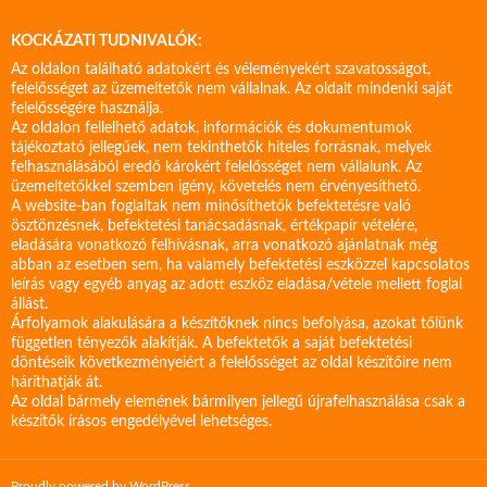
KOCKÁZATI TUDNIVALÓK:
Az oldalon található adatokért és véleményekért szavatosságot,
felelősséget az üzemeltetők nem vállalnak. Az oldalt mindenki saját
felelősségére használja.
Az oldalon fellelhető adatok, információk és dokumentumok
tájékoztató jellegűek, nem tekinthetők hiteles forrásnak, melyek
felhasználásából eredő károkért felelősséget nem vállalunk. Az
üzemeltetőkkel szemben igény, követelés nem érvényesíthető.
A website-ban foglaltak nem minősíthetők befektetésre való
ösztönzésnek, befektetési tanácsadásnak, értékpapír vételére,
eladására vonatkozó felhívásnak, arra vonatkozó ajánlatnak még
abban az esetben sem, ha valamely befektetési eszközzel kapcsolatos
leírás vagy egyéb anyag az adott eszköz eladása/vétele mellett foglal
állást.
Árfolyamok alakulására a készítőknek nincs befolyása, azokat tőlünk
független tényezők alakítják. A befektetők a saját befektetési
döntéseik következményeiért a felelősséget az oldal készítőire nem
háríthatják át.
Az oldal bármely elemének bármilyen jellegű újrafelhasználása csak a
készítők írásos engedélyével lehetséges.
Proudly powered by WordPress