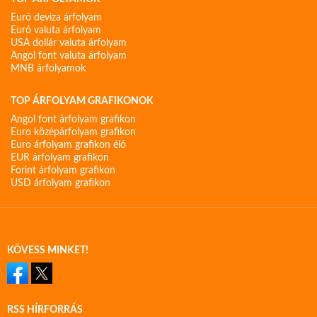
Euró deviza árfolyam
Euró valuta árfolyam
USA dollár valuta árfolyam
Angol font valuta árfolyam
MNB árfolyamok
TOP ÁRFOLYAM GRAFIKONOK
Angol font árfolyam grafikon
Euro középárfolyam grafikon
Euro árfolyam grafikon élő
EUR árfolyam grafikon
Forint árfolyam grafikon
USD árfolyam grafikon
KÖVESS MINKET!
RSS HÍRFORRÁS