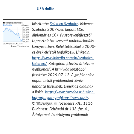
USA dollár
Készítette:
Kelemen Szabolcs
.
Kelemen
Szabolcs 2007-ben kapott MSc
diplomát és 10+ év szoftverfejlesztői
tapasztalatot szerzett multinacionális
környezetben. Befektetésekkel a 2000-
es évek elejétől foglalkozik.
LinkedIn:
https://www.linkedin.com/in/szabolcs-
kelemen/
. Kategória: „
Deviza árfolyam
grafikonok
”.
A html kód legutóbbi
frissítése:
2026-07-12
. A grafikonok a
napon belüli grafikonokat kivéve
naponta frissülnek. Ennek az oldalnak
a linkje:
https://www.tozsdeasz.hu/ron-
huf-arfolyam-grafikon-2-ev-cop0/
.
©
Tőzsdeász Kft.
,
1116
Budapest, Fehérvári út 133. fsz. 4.
,
-
Árfolyamok és árfolyam grafikonok