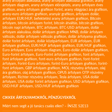
arany árfolyam alakulása
,
arany árfolyam alakulása grafikon
,
arany
árfolyam diagram
,
arany árfolyam előrejelzés
,
arany árfolyam éves
grafikon
,
arany árfolyam grafikon forint
,
arany világpiaci ára grafikon
,
arany-euro árfolyam grafikon
,
aranyár grafikon
,
árfolyam dollár
,
arfolyam EUR/HUF
,
befektetési arany árfolyam grafikon
,
Bitcoin
árfolyam
,
bitcoin árfolyam forint
,
bitcoin átváltás
,
bitcoin grafikon
,
bitcoin napi árfolyam
,
BTC árfolyam
,
BTC-USD árfolyam
,
dollár
árfolyam alakulása
,
dollár árfolyam grafikon MNB
,
dollár árfolyam
változás
,
dollár árfolyam változás grafikon
,
dollár árfolyama grafikon
,
dollár forint árfolyam
,
dollár középárfolyam
,
EUR árfolyam
,
EUR
árfolyam grafikon
,
EUR/HUF árfolyam grafikon
,
EUR/HUF grafikon
,
Euro árfolyam
,
Euro árfolyam diagram
,
Euro-dollár árfolyam grafikon
,
Euro-forint árfolyam
,
Euro-Forint árfolyam grafikon
,
font árfolyam
,
font árfolyam grafikon
,
font-euro árfolyam grafikon
,
font-forint
árfolyam
,
Forint-Euro árfolyam
,
forint-Euro árfolyam grafikon
,
forint-
font árfolyam
,
GBP árfolyam grafikon
,
MOL részvény árfolyam
,
olaj
ára grafikon
,
olaj árfolyam grafikon
,
OPUS árfolyam
OTP részvény
árfolyam
,
Richter részvény árfolyam
,
Tesla árfolyam
,
USA dollár
árfolyam
,
USA dollár forint árfolyam grafikon
,
USD árfolyam grafikon
,
USD/HUF árfolyam
,
USD/HUF árfolyam grafikon
CIKKEK ÁRFOLYAMOKRÓL, PÉNZÜGYEKRŐL
Miért nem segít a jó tanács csalás ellen? – ÍNSZE S2E13