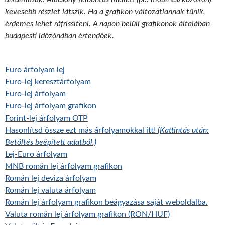
kevesebb részlet látszik. Ha a grafikon változatlannak tűnik,
érdemes lehet ráfrissíteni. A napon belüli grafikonok általában
budapesti időzónában értendőek.
Euro árfolyam lej
Euro-lej keresztárfolyam
Euro-lej árfolyam
Euro-lej árfolyam grafikon
Forint-lej árfolyam OTP
Hasonlítsd össze ezt más árfolyamokkal itt!
(Kattintás után:
Betöltés beépített adatból.)
Lej-Euro árfolyam
MNB román lej árfolyam grafikon
Román lej deviza árfolyam
Román lej valuta árfolyam
Román lej árfolyam grafikon beágyazása saját weboldalba.
Valuta román lej árfolyam grafikon (RON/HUF)