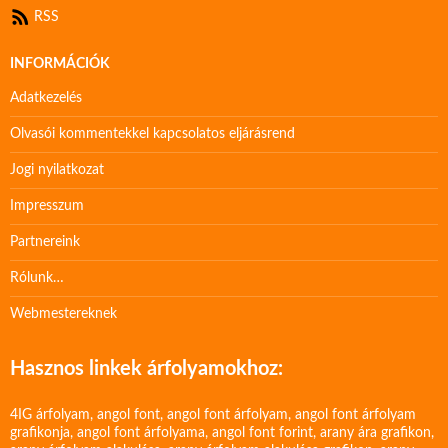
RSS
INFORMÁCIÓK
Adatkezelés
Olvasói kommentekkel kapcsolatos eljárásrend
Jogi nyilatkozat
Impresszum
Partnereink
Rólunk…
Webmestereknek
Hasznos linkek árfolyamokhoz:
4IG árfolyam
,
angol font
,
angol font árfolyam
,
angol font árfolyam
grafikonja
,
angol font árfolyama
,
angol font forint
,
arany ára grafikon
,