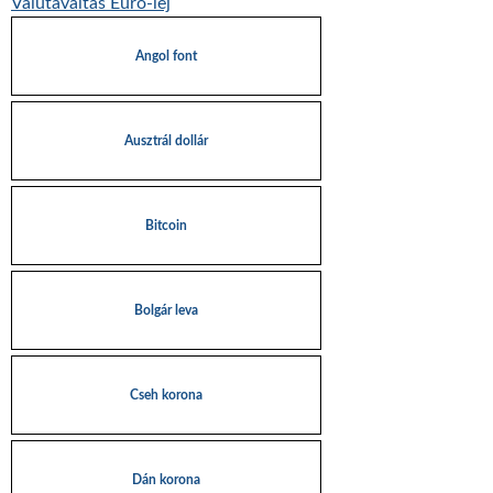
Valutaváltás Euro-lej
Angol font
Ausztrál dollár
Bitcoin
Bolgár leva
Cseh korona
Dán korona