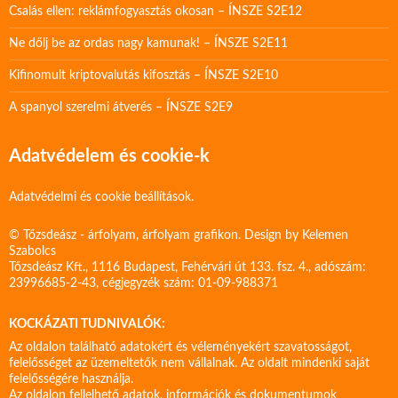
Csalás ellen: reklámfogyasztás okosan – ÍNSZE S2E12
Ne dőlj be az ordas nagy kamunak! – ÍNSZE S2E11
Kifinomult kriptovalutás kifosztás – ÍNSZE S2E10
A spanyol szerelmi átverés – ÍNSZE S2E9
Adatvédelem és cookie-k
Adatvédelmi és cookie beállítások.
© Tőzsdeász - árfolyam, árfolyam grafikon. Design by
Kelemen
Szabolcs
Tőzsdeász Kft., 1116 Budapest, Fehérvári út 133. fsz. 4., adószám:
23996685-2-43, cégjegyzék szám: 01-09-988371
KOCKÁZATI TUDNIVALÓK:
Az oldalon található adatokért és véleményekért szavatosságot,
felelősséget az üzemeltetők nem vállalnak. Az oldalt mindenki saját
felelősségére használja.
Az oldalon fellelhető adatok, információk és dokumentumok