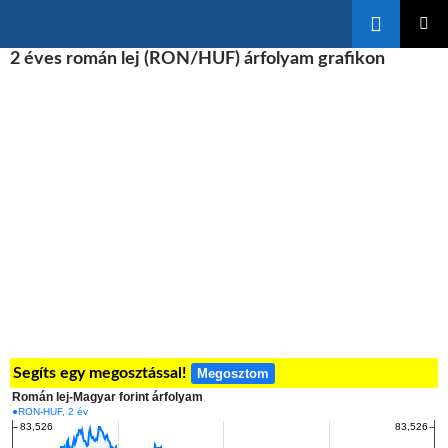
Keresés
KILÉPÉS
2 éves román lej (RON/HUF) árfolyam grafikon
ELSŐDL
A
MENÜ
TARTALOMBA
Segíts egy megosztással!
Megosztom