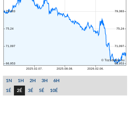
1N
1H
2H
3H
6H
1É
2É
3É
5É
10É