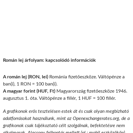
Román lej árfolyam: kapcsolódó információk
A román lej (RON, lei)
Románia fizetőeszköze. Váltópénze a
ban(i), 1 RON = 100 ban(i).
A magyar forint (HUF, Ft)
Magyarország fizetőeszköze 1946.
augusztus 1. óta. Váltópénze a fillér, 1 HUF = 100 fillér.
A grafikonok erős tesztelésen estek át és csak olyan megbízható
adatforrásokat használunk, mint az Openexchangerates.org, de a
grafikonok csak tájékoztató célt szolgálnak, befektetésre nem
alkalmasak. Alacsony felbontás mellett (pl.: mobil eszközökön)