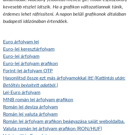
kevesebb részlet látszik. Ha a grafikon változatlannak tűnik,
érdemes lehet ráfrissíteni. A napon belüli grafikonok általában
budapesti időzónában értendőek.
Euro árfolyam lej
Euro-lej keresztárfolyam
Euro-lej árfolyam
Euro-lej árfolyam grafikon
Forint-lej árfolyam OTP
Hasonlítsd össze ezt más árfolyamokkal itt!
(Kattintás után:
Betöltés beépített adatból.)
Lej-Euro árfolyam
MNB román lej árfolyam grafikon
Román lej deviza árfolyam
Román lej valuta árfolyam
Román lej árfolyam grafikon beágyazása saját weboldalba.
Valuta román lej árfolyam grafikon (RON/HUF)