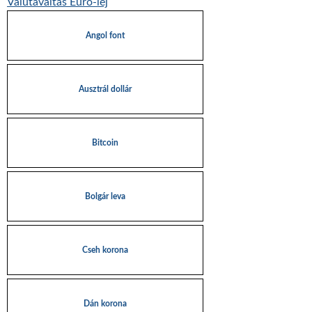
Valutaváltás Euro-lej
Angol font
Ausztrál dollár
Bitcoin
Bolgár leva
Cseh korona
Dán korona