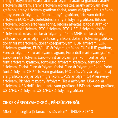
arany árfolyam alakulása
,
arany árfolyam alakulása grafikon
,
arany
árfolyam diagram
,
arany árfolyam előrejelzés
,
arany árfolyam éves
grafikon
,
arany árfolyam grafikon forint
,
arany világpiaci ára grafikon
,
arany-euro árfolyam grafikon
,
aranyár grafikon
,
árfolyam dollár
,
arfolyam EUR/HUF
,
befektetési arany árfolyam grafikon
,
Bitcoin
árfolyam
,
bitcoin árfolyam forint
,
bitcoin átváltás
,
bitcoin grafikon
,
bitcoin napi árfolyam
,
BTC árfolyam
,
BTC-USD árfolyam
,
dollár
árfolyam alakulása
,
dollár árfolyam grafikon MNB
,
dollár árfolyam
változás
,
dollár árfolyam változás grafikon
,
dollár árfolyama grafikon
,
dollár forint árfolyam
,
dollár középárfolyam
,
EUR árfolyam
,
EUR
árfolyam grafikon
,
EUR/HUF árfolyam grafikon
,
EUR/HUF grafikon
,
Euro árfolyam
,
Euro árfolyam diagram
,
Euro-dollár árfolyam grafikon
,
Euro-forint árfolyam
,
Euro-Forint árfolyam grafikon
,
font árfolyam
,
font árfolyam grafikon
,
font-euro árfolyam grafikon
,
font-forint
árfolyam
,
Forint-Euro árfolyam
,
forint-Euro árfolyam grafikon
,
forint-
font árfolyam
,
GBP árfolyam grafikon
,
MOL részvény árfolyam
,
olaj
ára grafikon
,
olaj árfolyam grafikon
,
OPUS árfolyam
OTP részvény
árfolyam
,
Richter részvény árfolyam
,
Tesla árfolyam
,
USA dollár
árfolyam
,
USA dollár forint árfolyam grafikon
,
USD árfolyam grafikon
,
USD/HUF árfolyam
,
USD/HUF árfolyam grafikon
CIKKEK ÁRFOLYAMOKRÓL, PÉNZÜGYEKRŐL
Miért nem segít a jó tanács csalás ellen? – ÍNSZE S2E13