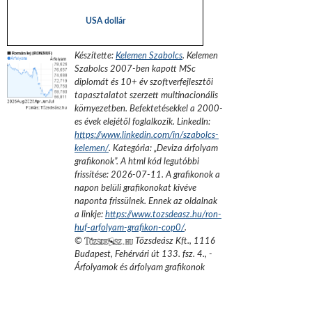
USA dollár
Készítette:
Kelemen Szabolcs
.
Kelemen
Szabolcs 2007-ben kapott MSc
diplomát és 10+ év szoftverfejlesztői
tapasztalatot szerzett multinacionális
környezetben. Befektetésekkel a 2000-
es évek elejétől foglalkozik.
LinkedIn:
https://www.linkedin.com/in/szabolcs-
kelemen/
. Kategória: „
Deviza árfolyam
grafikonok
”.
A html kód legutóbbi
frissítése:
2026-07-11
. A grafikonok a
napon belüli grafikonokat kivéve
naponta frissülnek. Ennek az oldalnak
a linkje:
https://www.tozsdeasz.hu/ron-
huf-arfolyam-grafikon-cop0/
.
©
Tőzsdeász Kft.
,
1116
Budapest, Fehérvári út 133. fsz. 4.
,
-
Árfolyamok és árfolyam grafikonok