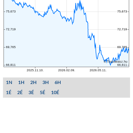
1N
1H
2H
3H
6H
1É
2É
3É
5É
10É