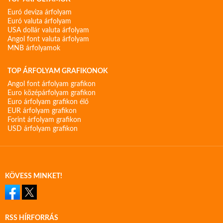
Euró deviza árfolyam
Euró valuta árfolyam
USA dollár valuta árfolyam
Angol font valuta árfolyam
MNB árfolyamok
TOP ÁRFOLYAM GRAFIKONOK
Angol font árfolyam grafikon
Euro középárfolyam grafikon
Euro árfolyam grafikon élő
EUR árfolyam grafikon
Forint árfolyam grafikon
USD árfolyam grafikon
KÖVESS MINKET!
RSS HÍRFORRÁS