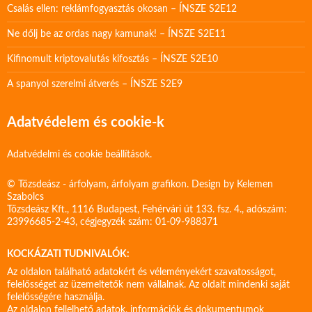
Csalás ellen: reklámfogyasztás okosan – ÍNSZE S2E12
Ne dőlj be az ordas nagy kamunak! – ÍNSZE S2E11
Kifinomult kriptovalutás kifosztás – ÍNSZE S2E10
A spanyol szerelmi átverés – ÍNSZE S2E9
Adatvédelem és cookie-k
Adatvédelmi és cookie beállítások.
© Tőzsdeász - árfolyam, árfolyam grafikon. Design by
Kelemen
Szabolcs
Tőzsdeász Kft., 1116 Budapest, Fehérvári út 133. fsz. 4., adószám:
23996685-2-43, cégjegyzék szám: 01-09-988371
KOCKÁZATI TUDNIVALÓK:
Az oldalon található adatokért és véleményekért szavatosságot,
felelősséget az üzemeltetők nem vállalnak. Az oldalt mindenki saját
felelősségére használja.
Az oldalon fellelhető adatok, információk és dokumentumok