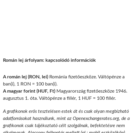
Román lej árfolyam: kapcsolódó információk
A román lej (RON, lei)
Románia fizetőeszköze. Váltópénze a
ban(i), 1 RON = 100 ban(i).
A magyar forint (HUF, Ft)
Magyarország fizetőeszköze 1946.
augusztus 1. óta. Váltópénze a fillér, 1 HUF = 100 fillér.
A grafikonok erős tesztelésen estek át és csak olyan megbízható
adatforrásokat használunk, mint az Openexchangerates.org, de a
grafikonok csak tájékoztató célt szolgálnak, befektetésre nem
alkalmasak. Alacsony felbontás mellett (pl.: mobil eszközökön)