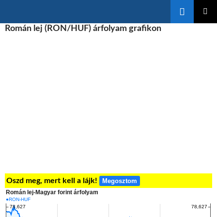
Keresés
KILÉPÉS
Román lej (RON/HUF) árfolyam grafikon
ELSŐDL
A
MENÜ
TARTALOMBA
Oszd meg, mert kell a lájk!
Megosztom