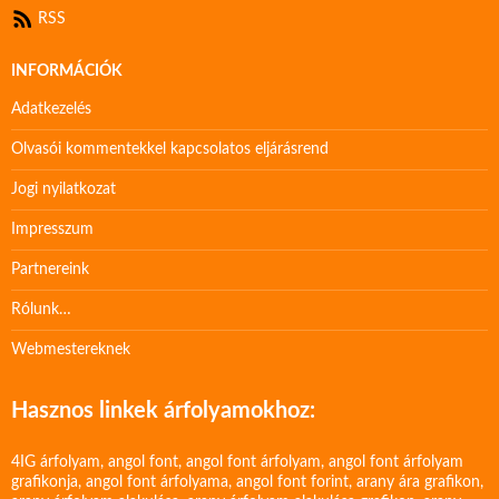
RSS
INFORMÁCIÓK
Adatkezelés
Olvasói kommentekkel kapcsolatos eljárásrend
Jogi nyilatkozat
Impresszum
Partnereink
Rólunk…
Webmestereknek
Hasznos linkek árfolyamokhoz:
4IG árfolyam
,
angol font
,
angol font árfolyam
,
angol font árfolyam
grafikonja
,
angol font árfolyama
,
angol font forint
,
arany ára grafikon
,