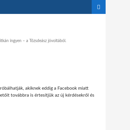
tkán ingyen – a Tőzsdeász jóvoltából.
próbálhatják, akiknek eddig a Facebook miatt
őit továbbra is értesítjük az új kérdésekről és