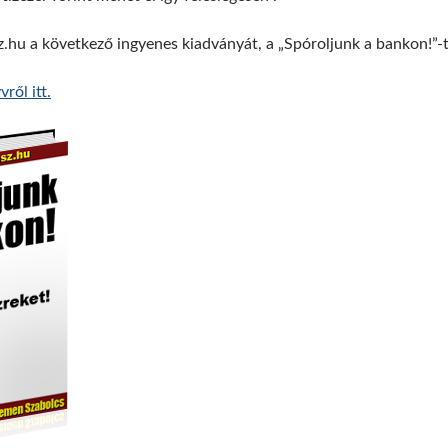
z.hu a következő ingyenes kiadványát, a „Spóroljunk a bankon!”-t
ről itt.