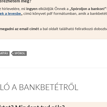
szerezhetem meg?
z hírlevelére, mi
ingyen
elküldjük Önnek a
„Spóroljon a bankon!”
rek a levesbe
„
című könyvet pdf formátumban, amik a bankbetéthe
megadni
az email címét
a bal oldalt található feliratkozó doboz
RÍTÁS
SPÓROL
ALÓ A BANKBETÉTRŐL