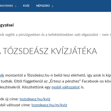
INGYENES
KVÍZ
NÉPSZERŰ
egyzései
ik segítik a pénzügyekben és a befektetésekben való eligazodást – nem ri
 TŐZSDEÁSZ KVÍZJÁTÉKA
ték
mostantól a Tőzsdeász.hu-n belül lesz elérhető, így azok is ki
tudták. Ettől függetlenül az „Értesz-a pénzhez” Facebook-os követ
jlesztésekről. Készítettünk egy
mobil változatot
is.
ték új címe:
tozsdeasz.
hu/kviz
bil változat címe:
tozsdeasz.h
u/m/kviz