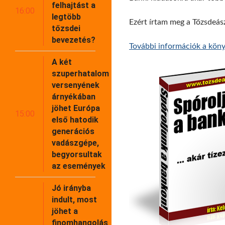
felhajtást a
16:00
legtöbb
Ezért írtam meg a Tőzsdeás
tőzsdei
bevezetés?
További információk a könyv
A két
szuperhatalom
versenyének
árnyékában
jöhet Európa
15:00
első hatodik
generációs
vadászgépe,
begyorsultak
az események
Jó irányba
indult, most
jöhet a
finomhangolás