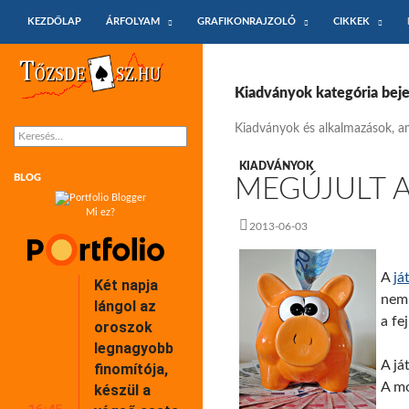
KILÉPÉS A TARTALOMBA
Keresés
KEZDŐLAP
ÁRFOLYAM
GRAFIKONRAJZOLÓ
CIKKEK
Tőzsdeász.hu – árfolyamok és árfolyam
grafikonok
Kiadványok kategória bej
Kiadványok és alkalmazások, am
Keresés:
KIADVÁNYOK
BLOG
MEGÚJULT A
Mi ez?
2013-06-03
A
já
Két napja
nem 
lángol az
a fe
oroszok
legnagyobb
A já
finomítója,
A mo
készül a