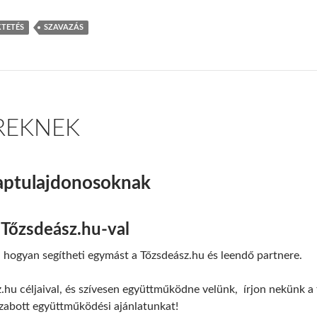
KTETÉS
SZAVAZÁS
REKNEK
aptulajdonosoknak
Tőzsdeász.hu-val
, hogyan segítheti egymást a Tőzsdeász.hu és leendő partnere.
.hu céljaival, és szívesen együttműködne velünk, írjon nekünk a
szabott együttműködési ajánlatunkat!