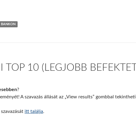
A BANKON
I TOP 10 (LEGJOBB BEFEKTE
vesebben
?
eményét! A szavazás állását az „View results” gombbal tekinthet
k szavazását
itt találja
.