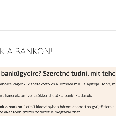
K A BANKON!
a bankügyeire? Szeretné tudni, mit tehe
bolcs vagyok, kisbefektető és a Tőzsdeász.hu alapítója. Több, m
rt ismerek, amivel csökkenthetők a
banki kiadások.
unk a bankon!
” című kiadványban három csoportba gyűjtöttem a t
te akár több tízezer forintot is megtakaríthat.