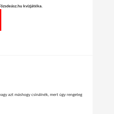
Tőzsdeász.hu kvízjátéka.
vagy azt máshogy csinálnék, mert úgy rengeteg