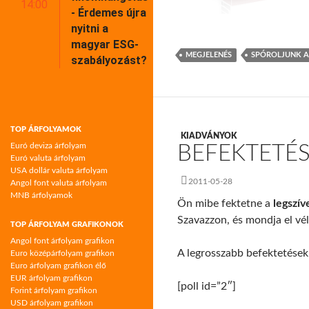
14:00
- Érdemes újra
nyitni a
magyar ESG-
MEGJELENÉS
SPÓROLJUNK 
szabályozást?
TOP ÁRFOLYAMOK
KIADVÁNYOK
Euró deviza árfolyam
BEFEKTETÉS
Euró valuta árfolyam
USA dollár valuta árfolyam
2011-05-28
Angol font valuta árfolyam
MNB árfolyamok
Ön mibe fektetne a
legszí
Szavazzon, és mondja el vél
TOP ÁRFOLYAM GRAFIKONOK
Angol font árfolyam grafikon
A legrosszabb befektetése
Euro középárfolyam grafikon
Euro árfolyam grafikon élő
EUR árfolyam grafikon
[poll id=”2″]
Forint árfolyam grafikon
USD árfolyam grafikon