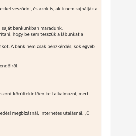
kkel vesződni, és azok is, akik nem sajnálják a
 a saját bankunkban maradunk.
rítani, hogy be sem tesszük a lábunkat a
ankot. A bank nem csak pénzkérdés, sok egyéb
endőiről.
iszont körültekintően kell alkalmazni, mert
edési megbízásnál, internetes utalásnál, „0