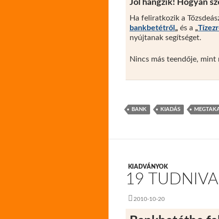
Jól hangzik! Hogyan 
Ha feliratkozik a Tőzsdeás
bankbetétről
„
és a
„
Tízez
nyújtanak segítséget.
Nincs más teendője, mint
BANK
KIADÁS
MEGTAKA
KIADVÁNYOK
19 TUDNIV
2010-10-20