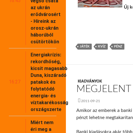
16:45
végső csata
az ukrán
Új k
erődvárosért
- Híreink az
orosz-ukrán
háborúból
csütörtökön
JÁTÉK
KVÍZ
PÉNZ
Energiakrízis:
rekordhőség,
kicsit magasabb
Duna, kiszáradó
16:27
patakok és
KIADVÁNYOK
MEGJELENT 
folytatódó
energia- és
2011-09-21
víztakarékosság
országszerte
Amikor az emberek a banki 
pénzt lehetne megtakarítan
Miért nem
éri meg a
Banki kiadásokra akár több t