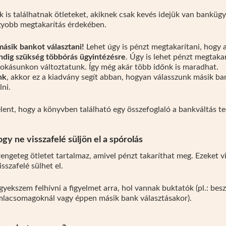
is találhatnak ötleteket, akiknek csak kevés idejük van bankügye
gyobb megtakarítás érdekében.
ásik bankot választani!
Lehet úgy is pénzt megtakarítani, hogy
indig szükség
többórás ügyintézésre
. Úgy is lehet pénzt megtaka
okásunkon változtatunk. Így még akár több időnk is maradhat.
nk
, akkor ez a kiadvány segít abban, hogyan válasszunk másik b
lni.
elent, hogy a könyvben található egy összefoglaló a bankváltás te
gy ne visszafelé süljön el a spórolás
engeteg ötletet tartalmaz, amivel pénzt takaríthat meg. Ezeket v
sszafelé sülhet el.
yekszem felhívni a figyelmet arra, hol vannak buktatók (pl.: besz
mlacsomagoknál vagy éppen másik bank választásakor).