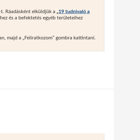
-t. Ráadásként elküldjük a
„
19 tudnivaló a
z és a befektetés egyéb területeihez
ban, majd a „Feliratkozom” gombra kattintani.