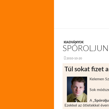
KIADVÁNYOK
SPÓROLJUN
2010-10-20
Túl sokat fizet 
Kelemen Sza
Sok módsze
A „
Spórolj
Ezekkel az ötletekkel éven