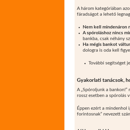
A három kategóriában azok 
fáradságot a lehető legna
Nem kell mindenáron m
A spóroláshoz nincs m
bankba, csak néhány sz
Ha mégis bankot váltu
dologra is oda kell figye
További segítséget j
Gyakorlati tanácsok, ho
A „Spóroljunk a bankon!” r
rossz esetben a spórolás vi
Éppen ezért a mindenhol ig
forintosnak” nevezett szá