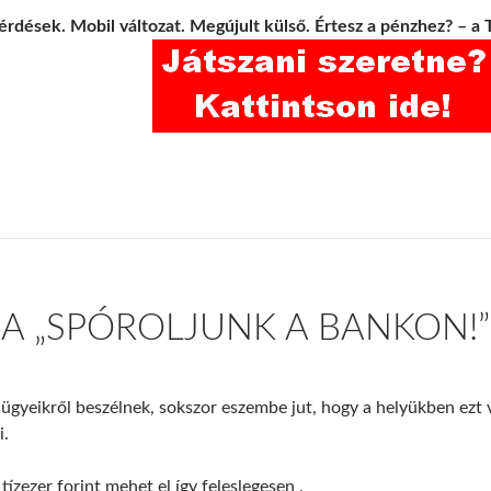
érdések. Mobil változat. Megújult külső. Értesz a pénzhez? – a 
A „SPÓROLJUNK A BANKON!”
ügyeikről beszélnek, sokszor eszembe jut, hogy a helyükben ezt 
i.
ízezer forint mehet el így feleslegesen .