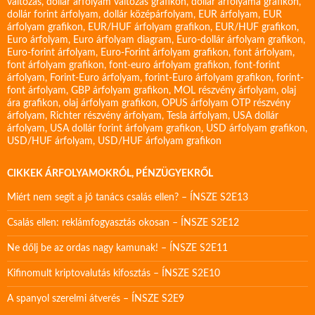
változás
,
dollár árfolyam változás grafikon
,
dollár árfolyama grafikon
,
dollár forint árfolyam
,
dollár középárfolyam
,
EUR árfolyam
,
EUR
árfolyam grafikon
,
EUR/HUF árfolyam grafikon
,
EUR/HUF grafikon
,
Euro árfolyam
,
Euro árfolyam diagram
,
Euro-dollár árfolyam grafikon
,
Euro-forint árfolyam
,
Euro-Forint árfolyam grafikon
,
font árfolyam
,
font árfolyam grafikon
,
font-euro árfolyam grafikon
,
font-forint
árfolyam
,
Forint-Euro árfolyam
,
forint-Euro árfolyam grafikon
,
forint-
font árfolyam
,
GBP árfolyam grafikon
,
MOL részvény árfolyam
,
olaj
ára grafikon
,
olaj árfolyam grafikon
,
OPUS árfolyam
OTP részvény
árfolyam
,
Richter részvény árfolyam
,
Tesla árfolyam
,
USA dollár
árfolyam
,
USA dollár forint árfolyam grafikon
,
USD árfolyam grafikon
,
USD/HUF árfolyam
,
USD/HUF árfolyam grafikon
CIKKEK ÁRFOLYAMOKRÓL, PÉNZÜGYEKRŐL
Miért nem segít a jó tanács csalás ellen? – ÍNSZE S2E13
Csalás ellen: reklámfogyasztás okosan – ÍNSZE S2E12
Ne dőlj be az ordas nagy kamunak! – ÍNSZE S2E11
Kifinomult kriptovalutás kifosztás – ÍNSZE S2E10
A spanyol szerelmi átverés – ÍNSZE S2E9