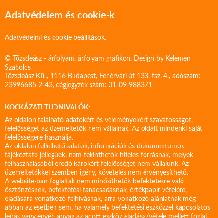
Adatvédelem és cookie-k
Adatvédelmi és cookie beállítások.
© Tőzsdeász - árfolyam, árfolyam grafikon. Design by
Kelemen
Szabolcs
Tőzsdeász Kft., 1116 Budapest, Fehérvári út 133. fsz. 4., adószám:
23996685-2-43, cégjegyzék szám: 01-09-988371
KOCKÁZATI TUDNIVALÓK:
Az oldalon található adatokért és véleményekért szavatosságot,
felelősséget az üzemeltetők nem vállalnak. Az oldalt mindenki saját
felelősségére használja.
Az oldalon fellelhető adatok, információk és dokumentumok
tájékoztató jellegűek, nem tekinthetők hiteles forrásnak, melyek
felhasználásából eredő károkért felelősséget nem vállalunk. Az
üzemeltetőkkel szemben igény, követelés nem érvényesíthető.
A website-ban foglaltak nem minősíthetők befektetésre való
ösztönzésnek, befektetési tanácsadásnak, értékpapír vételére,
eladására vonatkozó felhívásnak, arra vonatkozó ajánlatnak még
abban az esetben sem, ha valamely befektetési eszközzel kapcsolatos
leírás vagy egyéb anyag az adott eszköz eladása/vétele mellett foglal