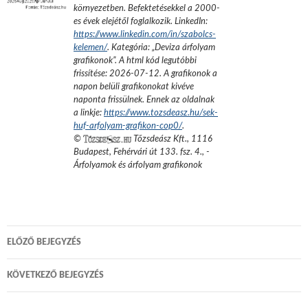
környezetben. Befektetésekkel a 2000-
es évek elejétől foglalkozik.
LinkedIn:
https://www.linkedin.com/in/szabolcs-
kelemen/
. Kategória: „
Deviza árfolyam
grafikonok
”.
A html kód legutóbbi
frissítése:
2026-07-12
. A grafikonok a
napon belüli grafikonokat kivéve
naponta frissülnek. Ennek az oldalnak
a linkje:
https://www.tozsdeasz.hu/sek-
huf-arfolyam-grafikon-cop0/
.
©
Tőzsdeász Kft.
,
1116
Budapest, Fehérvári út 133. fsz. 4.
,
-
Árfolyamok és árfolyam grafikonok
Bejegyzés
ELŐZŐ BEJEGYZÉS
navigáció
KÖVETKEZŐ BEJEGYZÉS