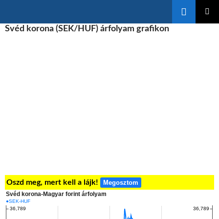
Keresés
KILÉPÉS
Svéd korona (SEK/HUF) árfolyam grafikon
ELSŐDL
A
MENÜ
TARTALOMBA
Oszd meg, mert kell a lájk!
Megosztom