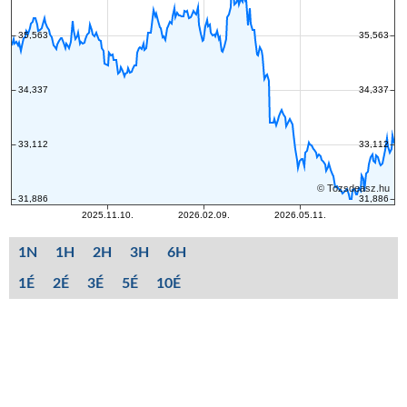
1N
1H
2H
3H
6H
1É
2É
3É
5É
10É