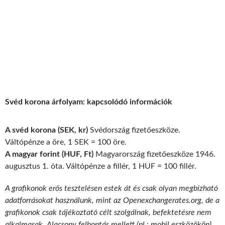
Svéd korona árfolyam: kapcsolódó információk
A svéd korona (SEK, kr)
Svédország fizetőeszköze.
Váltópénze a öre, 1 SEK = 100 öre.
A magyar forint (HUF, Ft)
Magyarország fizetőeszköze 1946.
augusztus 1. óta. Váltópénze a fillér, 1 HUF = 100 fillér.
A grafikonok erős tesztelésen estek át és csak olyan megbízható
adatforrásokat használunk, mint az Openexchangerates.org, de a
grafikonok csak tájékoztató célt szolgálnak, befektetésre nem
alkalmasak. Alacsony felbontás mellett (pl.: mobil eszközökön)