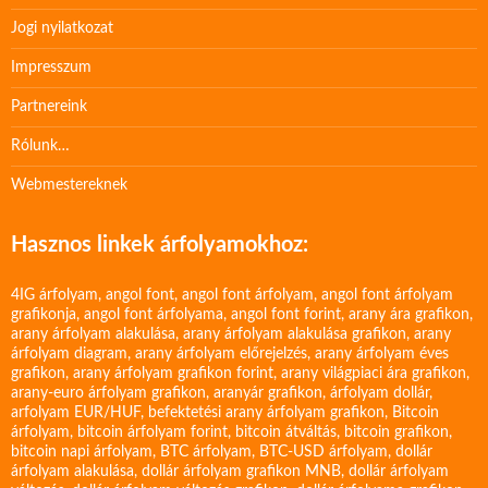
Jogi nyilatkozat
Impresszum
Partnereink
Rólunk…
Webmestereknek
Hasznos linkek árfolyamokhoz:
4IG árfolyam
,
angol font
,
angol font árfolyam
,
angol font árfolyam
grafikonja
,
angol font árfolyama
,
angol font forint
,
arany ára grafikon
,
arany árfolyam alakulása
,
arany árfolyam alakulása grafikon
,
arany
árfolyam diagram
,
arany árfolyam előrejelzés
,
arany árfolyam éves
grafikon
,
arany árfolyam grafikon forint
,
arany világpiaci ára grafikon
,
arany-euro árfolyam grafikon
,
aranyár grafikon
,
árfolyam dollár
,
arfolyam EUR/HUF
,
befektetési arany árfolyam grafikon
,
Bitcoin
árfolyam
,
bitcoin árfolyam forint
,
bitcoin átváltás
,
bitcoin grafikon
,
bitcoin napi árfolyam
,
BTC árfolyam
,
BTC-USD árfolyam
,
dollár
árfolyam alakulása
,
dollár árfolyam grafikon MNB
,
dollár árfolyam