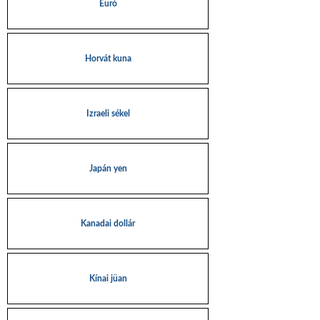
Euró
Horvát kuna
Izraeli sékel
Japán yen
Kanadai dollár
Kínai jüan