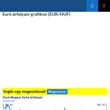
Keresés
KILÉPÉS
Euró árfolyam grafikon (EUR/HUF)
ELSŐDL
A
MENÜ
TARTALOMBA
Segíts egy megosztással!
Megosztom