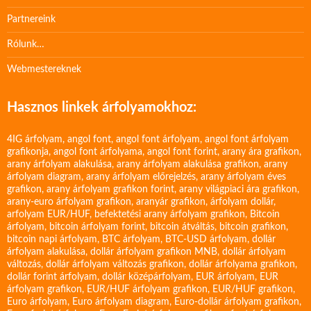
Partnereink
Rólunk…
Webmestereknek
Hasznos linkek árfolyamokhoz:
4IG árfolyam
,
angol font
,
angol font árfolyam
,
angol font árfolyam
grafikonja
,
angol font árfolyama
,
angol font forint
,
arany ára grafikon
,
arany árfolyam alakulása
,
arany árfolyam alakulása grafikon
,
arany
árfolyam diagram
,
arany árfolyam előrejelzés
,
arany árfolyam éves
grafikon
,
arany árfolyam grafikon forint
,
arany világpiaci ára grafikon
,
arany-euro árfolyam grafikon
,
aranyár grafikon
,
árfolyam dollár
,
arfolyam EUR/HUF
,
befektetési arany árfolyam grafikon
,
Bitcoin
árfolyam
,
bitcoin árfolyam forint
,
bitcoin átváltás
,
bitcoin grafikon
,
bitcoin napi árfolyam
,
BTC árfolyam
,
BTC-USD árfolyam
,
dollár
árfolyam alakulása
,
dollár árfolyam grafikon MNB
,
dollár árfolyam
változás
,
dollár árfolyam változás grafikon
,
dollár árfolyama grafikon
,
dollár forint árfolyam
,
dollár középárfolyam
,
EUR árfolyam
,
EUR
árfolyam grafikon
,
EUR/HUF árfolyam grafikon
,
EUR/HUF grafikon
,
Euro árfolyam
,
Euro árfolyam diagram
,
Euro-dollár árfolyam grafikon
,