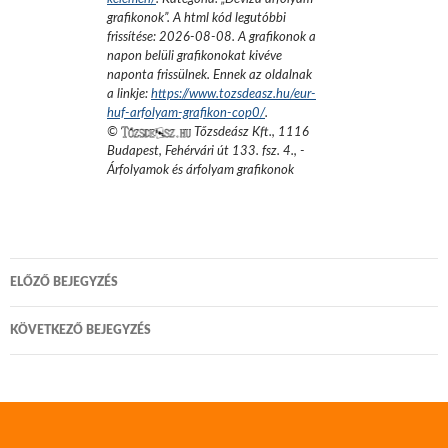
grafikonok
”.
A html kód legutóbbi
frissítése:
2026-08-08
. A grafikonok a
napon belüli grafikonokat kivéve
naponta frissülnek. Ennek az oldalnak
a linkje:
https://www.tozsdeasz.hu/eur-
huf-arfolyam-grafikon-cop0/
.
©
Tőzsdeász Kft.
,
1116
Budapest, Fehérvári út 133. fsz. 4.
,
-
Árfolyamok és árfolyam grafikonok
Bejegyzés
ELŐZŐ BEJEGYZÉS
navigáció
KÖVETKEZŐ BEJEGYZÉS