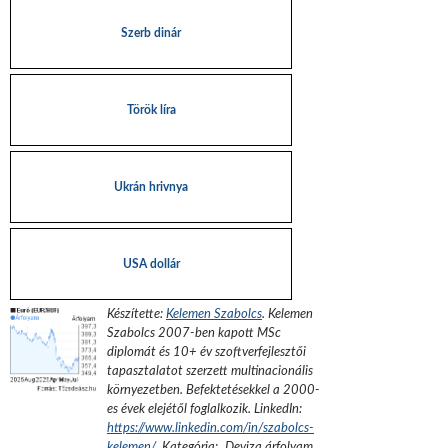
Szerb dinár
Török líra
Ukrán hrivnya
USA dollár
Készítette:
Kelemen Szabolcs
.
Kelemen
Szabolcs 2007-ben kapott MSc
diplomát és 10+ év szoftverfejlesztői
tapasztalatot szerzett multinacionális
környezetben. Befektetésekkel a 2000-
es évek elejétől foglalkozik.
LinkedIn:
https://www.linkedin.com/in/szabolcs-
kelemen/
. Kategória: „
Deviza árfolyam