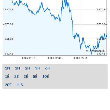
1N
1H
2H
3H
6H
1É
2É
3É
5É
10É
20É
HIS