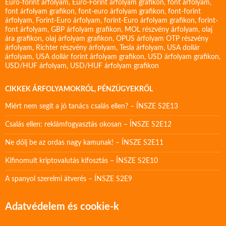
Euro-forint árfolyam
,
Euro-Forint árfolyam grafikon
,
font árfolyam
,
font árfolyam grafikon
,
font-euro árfolyam grafikon
,
font-forint
árfolyam
,
Forint-Euro árfolyam
,
forint-Euro árfolyam grafikon
,
forint-
font árfolyam
,
GBP árfolyam grafikon
,
MOL részvény árfolyam
,
olaj
ára grafikon
,
olaj árfolyam grafikon
,
OPUS árfolyam
OTP részvény
árfolyam
,
Richter részvény árfolyam
,
Tesla árfolyam
,
USA dollár
árfolyam
,
USA dollár forint árfolyam grafikon
,
USD árfolyam grafikon
,
USD/HUF árfolyam
,
USD/HUF árfolyam grafikon
CIKKEK ÁRFOLYAMOKRÓL, PÉNZÜGYEKRŐL
Miért nem segít a jó tanács csalás ellen? – ÍNSZE S2E13
Csalás ellen: reklámfogyasztás okosan – ÍNSZE S2E12
Ne dőlj be az ordas nagy kamunak! – ÍNSZE S2E11
Kifinomult kriptovalutás kifosztás – ÍNSZE S2E10
A spanyol szerelmi átverés – ÍNSZE S2E9
Adatvédelem és cookie-k