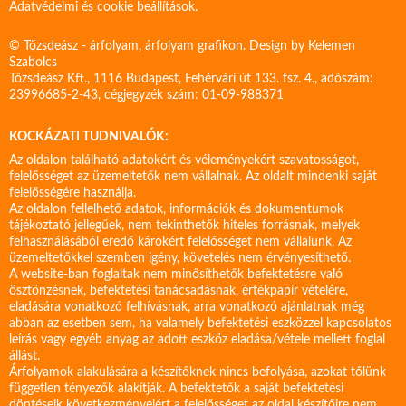
Adatvédelmi és cookie beállítások.
© Tőzsdeász - árfolyam, árfolyam grafikon. Design by
Kelemen
Szabolcs
Tőzsdeász Kft., 1116 Budapest, Fehérvári út 133. fsz. 4., adószám:
23996685-2-43, cégjegyzék szám: 01-09-988371
KOCKÁZATI TUDNIVALÓK:
Az oldalon található adatokért és véleményekért szavatosságot,
felelősséget az üzemeltetők nem vállalnak. Az oldalt mindenki saját
felelősségére használja.
Az oldalon fellelhető adatok, információk és dokumentumok
tájékoztató jellegűek, nem tekinthetők hiteles forrásnak, melyek
felhasználásából eredő károkért felelősséget nem vállalunk. Az
üzemeltetőkkel szemben igény, követelés nem érvényesíthető.
A website-ban foglaltak nem minősíthetők befektetésre való
ösztönzésnek, befektetési tanácsadásnak, értékpapír vételére,
eladására vonatkozó felhívásnak, arra vonatkozó ajánlatnak még
abban az esetben sem, ha valamely befektetési eszközzel kapcsolatos
leírás vagy egyéb anyag az adott eszköz eladása/vétele mellett foglal
állást.
Árfolyamok alakulására a készítőknek nincs befolyása, azokat tőlünk
független tényezők alakítják. A befektetők a saját befektetési
döntéseik következményeiért a felelősséget az oldal készítőire nem