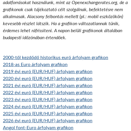
adatforrásokat használunk, mint az Openexchangerates.org, de a
grafikonok csak tájékoztató célt szolgálnak, befektetésre nem
alkalmasak. Alacsony felbontás mellett (pl.: mobil eszközökön)
kevesebb részlet látszik. Ha a grafikon változatlannak tűnik,
érdemes lehet ráfrissíteni. A napon belüli grafikonok általában
budapesti időzónában értendőek.
2000-től kezdődő historikus euró árfolyam grafikon
2018-as Euro árfolyam grafikon
2019 évi euró (EUR/HUF) árfolyam grafikon
2020 évi euró (EUR/HUF) árfolyam grafikon
2021 évi euró (EUR/HUF) árfolyam grafikon
2022 évi euró (EUR/HUF) árfolyam grafikon
2023 évi euró (EUR/HUF) árfolyam grafikon
2024 évi euró (EUR/HUF) árfolyam grafikon
2025 évi euró (EUR/HUF) árfolyam grafikon
2026 évi euró (EUR/HUF) árfolyam grafikon
Angol font-Euro árfolyam grafikon