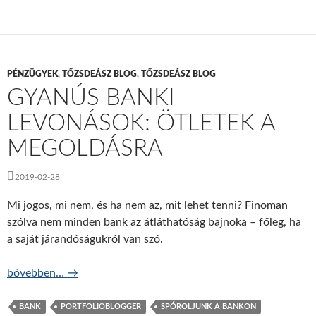
PÉNZÜGYEK
,
TŐZSDEÁSZ BLOG
,
TŐZSDEÁSZ BLOG
GYANÚS BANKI
LEVONÁSOK: ÖTLETEK A
MEGOLDÁSRA
2019-02-28
Mi jogos, mi nem, és ha nem az, mit lehet tenni? Finoman
szólva nem minden bank az átláthatóság bajnoka – főleg, ha
a saját járandóságukról van szó.
Gyanús banki levonások: ötletek a megoldásra
bővebben…
→
BANK
PORTFOLIOBLOGGER
SPÓROLJUNK A BANKON