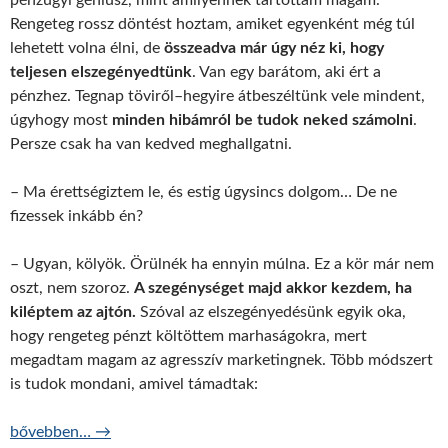
pénzügyi géniusz, mint amilyennek tartottam magam.
Rengeteg rossz döntést hoztam, amiket egyenként még túl
lehetett volna élni, de
összeadva már úgy néz ki, hogy
teljesen elszegényedtünk
. Van egy barátom, aki ért a
pénzhez. Tegnap töviről–hegyire átbeszéltünk vele mindent,
úgyhogy most
minden hibámról be tudok neked számolni
.
Persze csak ha van kedved meghallgatni.
– Ma érettségiztem le, és estig úgysincs dolgom… De ne
fizessek inkább én?
– Ugyan, kölyök. Örülnék ha ennyin múlna. Ez a kör már nem
oszt, nem szoroz.
A szegénységet majd akkor kezdem, ha
kiléptem az ajtón.
Szóval az elszegényedésünk egyik oka,
hogy rengeteg pénzt költöttem marhaságokra, mert
megadtam magam az agresszív marketingnek. Több módszert
is tudok mondani, amivel támadtak:
Így (se) szegényedj el!
bővebben…
→