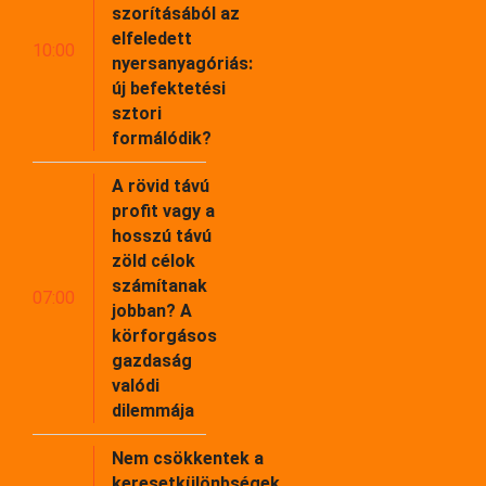
szorításából az
elfeledett
10:00
nyersanyagóriás:
új befektetési
sztori
formálódik?
A rövid távú
profit vagy a
hosszú távú
zöld célok
számítanak
07:00
jobban? A
körforgásos
gazdaság
valódi
dilemmája
Nem csökkentek a
keresetkülönbségek