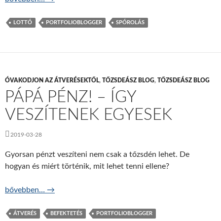
LOTTÓ
PORTFOLIOBLOGGER
SPÓROLÁS
ÓVAKODJON AZ ÁTVERÉSEKTŐL
,
TŐZSDEÁSZ BLOG
,
TŐZSDEÁSZ BLOG
PÁPÁ PÉNZ! – ÍGY
VESZÍTENEK EGYESEK
2019-03-28
Gyorsan pénzt veszíteni nem csak a tőzsdén lehet. De
hogyan és miért történik, mit lehet tenni ellene?
Pápá pénz! – így veszítenek egyesek
bővebben…
→
ÁTVERÉS
BEFEKTETÉS
PORTFOLIOBLOGGER