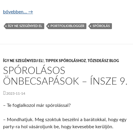
Miért, és miért ne spórolj? – ÍNSZE 10.
bővebben…
→
ÍGY NE SZEGÉNYED EL
PORTFOLIOBLOGGER
SPÓROLÁS
ÍGY NE SZEGÉNYEDJ EL!
,
TIPPEK SPÓROLÁSHOZ
,
TŐZSDEÁSZ BLOG
SPÓROLÁSOS
ÖNBECSAPÁSOK – ÍNSZE 9.
2023-11-14
– Te foglalkozol már spórolással?
– Mondhatjuk. Meg szoktuk beszélni a barátokkal, hogy egy
party-ra hol vásároljunk be, hogy kevesebbe kerüljön.