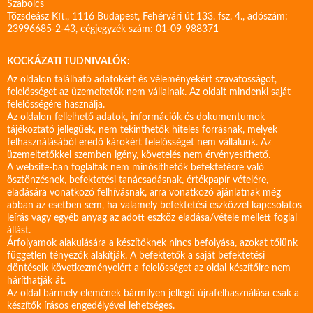
Szabolcs
Tőzsdeász Kft., 1116 Budapest, Fehérvári út 133. fsz. 4., adószám:
23996685-2-43, cégjegyzék szám: 01-09-988371
KOCKÁZATI TUDNIVALÓK:
Az oldalon található adatokért és véleményekért szavatosságot,
felelősséget az üzemeltetők nem vállalnak. Az oldalt mindenki saját
felelősségére használja.
Az oldalon fellelhető adatok, információk és dokumentumok
tájékoztató jellegűek, nem tekinthetők hiteles forrásnak, melyek
felhasználásából eredő károkért felelősséget nem vállalunk. Az
üzemeltetőkkel szemben igény, követelés nem érvényesíthető.
A website-ban foglaltak nem minősíthetők befektetésre való
ösztönzésnek, befektetési tanácsadásnak, értékpapír vételére,
eladására vonatkozó felhívásnak, arra vonatkozó ajánlatnak még
abban az esetben sem, ha valamely befektetési eszközzel kapcsolatos
leírás vagy egyéb anyag az adott eszköz eladása/vétele mellett foglal
állást.
Árfolyamok alakulására a készítőknek nincs befolyása, azokat tőlünk
független tényezők alakítják. A befektetők a saját befektetési
döntéseik következményeiért a felelősséget az oldal készítőire nem
háríthatják át.
Az oldal bármely elemének bármilyen jellegű újrafelhasználása csak a
készítők írásos engedélyével lehetséges.