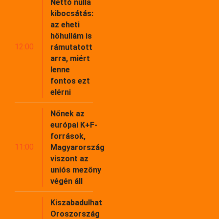
Nettó nulla
kibocsátás:
az eheti
hőhullám is
12:00
rámutatott
arra, miért
lenne
fontos ezt
elérni
Nőnek az
európai K+F-
források,
11:00
Magyarország
viszont az
uniós mezőny
végén áll
Kiszabadulhat
Oroszország