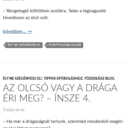
– Rengeteget költöttem autókra. Talán a legnagyobb
tévedésem az első volt.
Autóból pénztemető – ÍNSZE 7.
bővebben…
→
ÍGY NE SZEGÉNYED EL
PORTFOLIOBLOGGER
ÍGY NE SZEGÉNYEDJ EL!
,
TIPPEK SPÓROLÁSHOZ
,
TŐZSDEÁSZ BLOG
AZ OLCSÓ VAGY A DRÁGA
ÉRI MEG? – ÍNSZE 4.
2023-10-10
– Ha már a drágaságnál tartunk, szerinted mindenből megéri