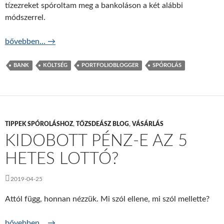
tízezreket spóroltam meg a bankoláson a két alábbi
módszerrel.
Ingyen mozgatni a pénzt? Néha lehet!
bővebben…
→
BANK
KÖLTSÉG
PORTFOLIOBLOGGER
SPÓROLÁS
TIPPEK SPÓROLÁSHOZ
,
TŐZSDEÁSZ BLOG
,
VÁSÁRLÁS
KIDOBOTT PÉNZ-E AZ 5
HETES LOTTÓ?
2019-04-25
Attól függ, honnan nézzük. Mi szól ellene, mi szól mellette?
Kidobott pénz-e az 5 hetes lottó?
bővebben…
→