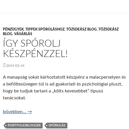
PÉNZÜGYEK
,
TIPPEK SPÓROLÁSHOZ
,
TŐZSDEÁSZ BLOG
,
TŐZSDEÁSZ
BLOG
,
VÁSÁRLÁS
ÍGY SPÓROLJ
KÉSZPÉNZZEL!
2019-03-14
A manapság sokat kárhoztatott készpénz a malacperselyen és
a befőttesüvegen túl is ad gyakorlati és pszichológiai pluszt,
hogy be tudjuk tartani a „költs kevesebbet” típusú
tanácsokat.
Így spórolj készpénzzel!
bővebben…
→
PORTFOLIOBLOGGER
SPÓROLÁS