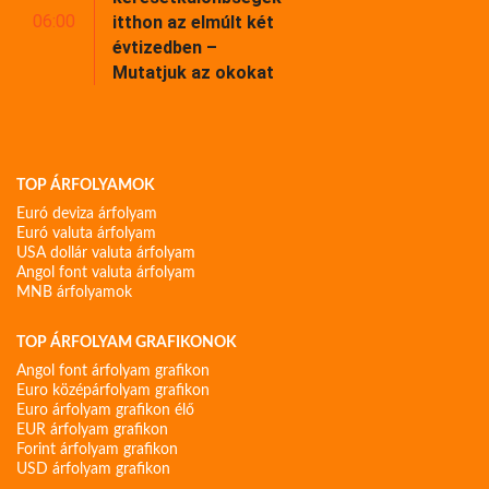
06:00
itthon az elmúlt két
évtizedben –
Mutatjuk az okokat
TOP ÁRFOLYAMOK
Euró deviza árfolyam
Euró valuta árfolyam
USA dollár valuta árfolyam
Angol font valuta árfolyam
MNB árfolyamok
TOP ÁRFOLYAM GRAFIKONOK
Angol font árfolyam grafikon
Euro középárfolyam grafikon
Euro árfolyam grafikon élő
EUR árfolyam grafikon
Forint árfolyam grafikon
USD árfolyam grafikon