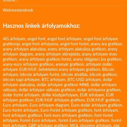
Rólunk…
Webmestereknek
Hasznos linkek árfolyamokhoz:
4IG árfolyam
,
angol font
,
angol font árfolyam
,
angol font árfolyam
grafikonja
,
angol font árfolyama
,
angol font forint
,
arany ára grafikon
,
arany árfolyam alakulása
,
arany árfolyam alakulása grafikon
,
arany
árfolyam diagram
,
arany árfolyam előrejelzés
,
arany árfolyam éves
grafikon
,
arany árfolyam grafikon forint
,
arany világpiaci ára grafikon
,
arany-euro árfolyam grafikon
,
aranyár grafikon
,
árfolyam dollár
,
arfolyam EUR/HUF
,
befektetési arany árfolyam grafikon
,
Bitcoin
árfolyam
,
bitcoin árfolyam forint
,
bitcoin átváltás
,
bitcoin grafikon
,
bitcoin napi árfolyam
,
BTC árfolyam
,
BTC-USD árfolyam
,
dollár
árfolyam alakulása
,
dollár árfolyam grafikon MNB
,
dollár árfolyam
változás
,
dollár árfolyam változás grafikon
,
dollár árfolyama grafikon
,
dollár forint árfolyam
,
dollár középárfolyam
,
EUR árfolyam
,
EUR
árfolyam grafikon
,
EUR/HUF árfolyam grafikon
,
EUR/HUF grafikon
,
Euro árfolyam
,
Euro árfolyam diagram
,
Euro-dollár árfolyam grafikon
,
Euro-forint árfolyam
,
Euro-Forint árfolyam grafikon
,
font árfolyam
,
font árfolyam grafikon
,
font-euro árfolyam grafikon
,
font-forint
árfolyam
,
Forint-Euro árfolyam
,
forint-Euro árfolyam grafikon
,
forint-
font árfolyam
,
GBP árfolyam grafikon
,
MOL részvény árfolyam
,
olaj