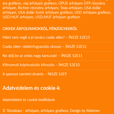
ára grafikon
,
olaj árfolyam grafikon
,
OPUS árfolyam
OTP részvény
árfolyam
,
Richter részvény árfolyam
,
Tesla árfolyam
,
USA dollár
árfolyam
,
USA dollár forint árfolyam grafikon
,
USD árfolyam grafikon
,
USD/HUF árfolyam
,
USD/HUF árfolyam grafikon
CIKKEK ÁRFOLYAMOKRÓL, PÉNZÜGYEKRŐL
Miért nem segít a jó tanács csalás ellen? – ÍNSZE S2E13
Csalás ellen: reklámfogyasztás okosan – ÍNSZE S2E12
Ne dőlj be az ordas nagy kamunak! – ÍNSZE S2E11
Kifinomult kriptovalutás kifosztás – ÍNSZE S2E10
A spanyol szerelmi átverés – ÍNSZE S2E9
Adatvédelem és cookie-k
Adatvédelmi és cookie beállítások.
© Tőzsdeász - árfolyam, árfolyam grafikon. Design by
Kelemen