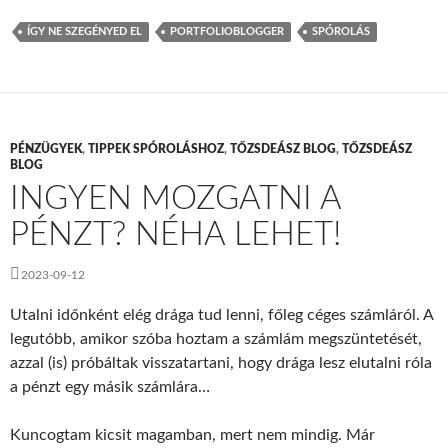
ÍGY NE SZEGÉNYED EL
PORTFOLIOBLOGGER
SPÓROLÁS
PÉNZÜGYEK
,
TIPPEK SPÓROLÁSHOZ
,
TŐZSDEÁSZ BLOG
,
TŐZSDEÁSZ
BLOG
INGYEN MOZGATNI A
PÉNZT? NÉHA LEHET!
2023-09-12
Utalni időnként elég drága tud lenni, főleg céges számláról. A
legutóbb, amikor szóba hoztam a számlám megszüntetését,
azzal (is) próbáltak visszatartani, hogy drága lesz elutalni róla
a pénzt egy másik számlára…
Kuncogtam kicsit magamban, mert nem mindig. Már