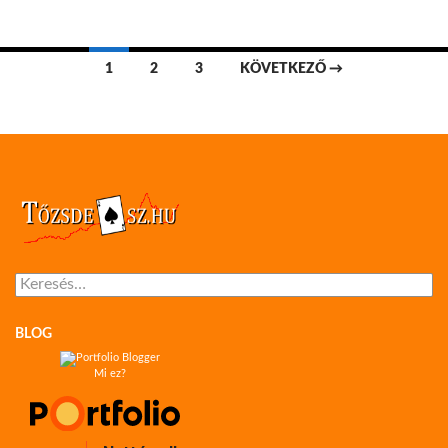
Bejegyzések
1
2
3
KÖVETKEZŐ →
navigációja
Keresés:
BLOG
Mi ez?