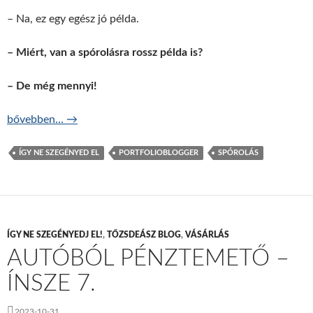
– Na, ez egy egész jó példa.
– Miért, van a spórolásra rossz példa is?
– De még mennyi!
Spórolásos önbecsapások – ÍNSZE 9.
bővebben…
→
ÍGY NE SZEGÉNYED EL
PORTFOLIOBLOGGER
SPÓROLÁS
ÍGY NE SZEGÉNYEDJ EL!
,
TŐZSDEÁSZ BLOG
,
VÁSÁRLÁS
AUTÓBÓL PÉNZTEMETŐ –
ÍNSZE 7.
2023-10-31