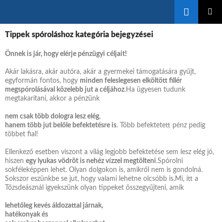
Keresés
KILÉPÉS
ELSŐDL
A
Tippek spóroláshoz kategória bejegyzései
MENÜ
TARTALOMBA
Önnek is jár, hogy elérje pénzügyi céljait
!
Akár lakásra, akár autóra, akár a gyermekei támogatására gyűjt,
egyformán fontos, hogy
minden feleslegesen elköltött fillér
megspórolásával közelebb jut a céljához
.Ha ügyesen tudunk
megtakarítani, akkor a pénzünk
nem csak több dologra lesz elég
,
hanem több jut belőle befektetésre is
. Több befektetett pénz pedig
többet fial!
Ellenkező esetben viszont a világ legjobb befektetése sem lesz elég jó,
hiszen
egy lyukas vödröt is nehéz vízzel megtölteni
.Spórolni
sokféleképpen lehet. Olyan dolgokon is, amikről nem is gondolná.
Sokszor eszünkbe se jut, hogy valami lehetne olcsóbb is.Mi, itt a
Tőzsdeásznál igyekszünk olyan tippeket összegyűjteni, amik
lehetőleg kevés áldozattal járnak,
hatékonyak
és