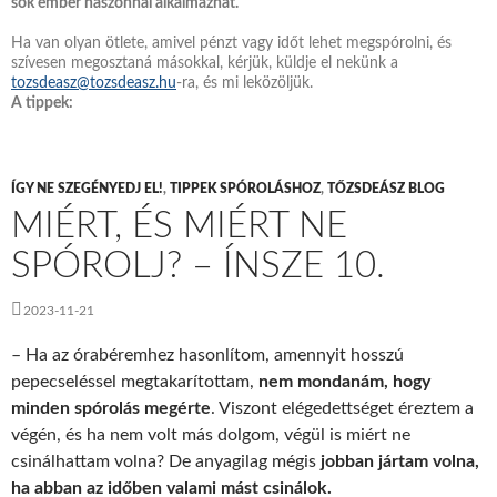
sok ember haszonnal alkalmazhat
.
Ha van olyan ötlete, amivel pénzt vagy időt lehet megspórolni, és
szívesen megosztaná másokkal, kérjük, küldje el nekünk a
tozsdeasz@tozsdeasz.hu
-ra, és mi leközöljük.
A tippek:
ÍGY NE SZEGÉNYEDJ EL!
,
TIPPEK SPÓROLÁSHOZ
,
TŐZSDEÁSZ BLOG
MIÉRT, ÉS MIÉRT NE
SPÓROLJ? – ÍNSZE 10.
2023-11-21
– Ha az órabéremhez hasonlítom, amennyit hosszú
pepecseléssel megtakarítottam,
nem mondanám, hogy
minden spórolás megérte
. Viszont elégedettséget éreztem a
végén, és ha nem volt más dolgom, végül is miért ne
csinálhattam volna? De anyagilag mégis
jobban jártam volna,
ha abban az időben valami mást csinálok.