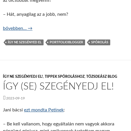
az olcsóbbat megvenni?
– Hát, anyagilag az a jobb, nem?
Az olcsó vagy a drága éri meg? – ÍNSZE 4.
bővebben…
→
ÍGY NE SZEGÉNYED EL
PORTFOLIOBLOGGER
SPÓROLÁS
ÍGY NE SZEGÉNYEDJ EL!
,
TIPPEK SPÓROLÁSHOZ
,
TŐZSDEÁSZ BLOG
ÍGY (SE) SZEGÉNYEDJ EL!
2023-09-19
Jani bácsi
ezt mondta Petinek
:
– Be kell vallanom, hogy egyáltalán nem vagyok akkora