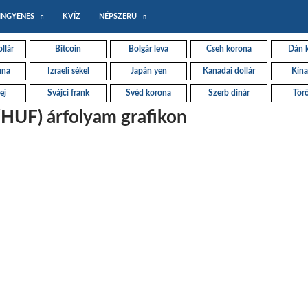
INGYENES
KVÍZ
NÉPSZERŰ
llár
Bitcoin
Bolgár leva
Cseh korona
Dán 
una
Izraeli sékel
Japán yen
Kanadai dollár
Kína
ej
Svájci frank
Svéd korona
Szerb dinár
Törö
/HUF) árfolyam grafikon