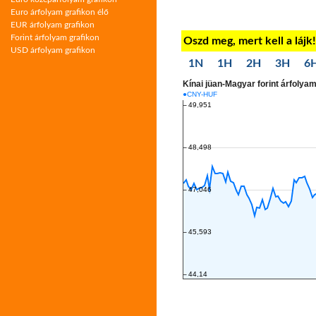
Euro árfolyam grafikon élő
EUR árfolyam grafikon
Forint árfolyam grafikon
Oszd meg, mert kell a lájk
USD árfolyam grafikon
1N
1H
2H
3H
6