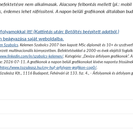
 befektetésre nem alkalmasak. Alacsony felbontás mellett (pl.: mobil
k, érdemes lehet ráfrissíteni. A napon belüli grafikonok általában b
folyamokkal itt!
(Kattintás után: Betöltés beépített adatból.)
on beágyazása saját weboldalba.
en Szabolcs
.
Kelemen Szabolcs 2007-ben kapott MSc diplomát és 10+ év szoftverfe
rzett multinacionális környezetben. Befektetésekkel a 2000-es évek elejétől foglalk
/www.linkedin.com/in/szabolcs-kelemen/
. Kategória: „
Deviza árfolyam grafikonok
”.
A
se:
2026-07-11
. A grafikonok a napon belüli grafikonokat kivéve naponta frissülne
https://www.tozsdeasz.hu/cny-huf-arfolyam-grafikon-cop0/
.
őzsdeász Kft.
,
1116 Budapest, Fehérvári út 133. fsz. 4.
,
- Árfolyamok és árfolyam 