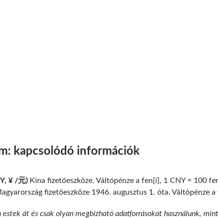
am: kapcsolódó információk
NY, ¥ /元)
Kína fizetőeszköze. Váltópénze a fen[i], 1 CNY = 100 fen
gyarország fizetőeszköze 1946. augusztus 1. óta. Váltópénze a fil
n estek át és csak olyan megbízható adatforrásokat használunk, min