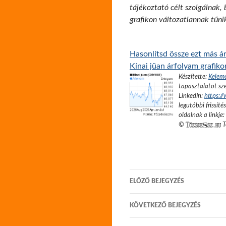
tájékoztató célt szolgálnak,
grafikon változatlannak tűni
Hasonlítsd össze ezt más ár
Kínai jüan árfolyam grafik
Készítette:
Kelem
tapasztalatot sze
LinkedIn:
https:/
legutóbbi frissíté
oldalnak a linkje:
©
T
Bejegyzés
ELŐZŐ BEJEGYZÉS
navigáció
KÖVETKEZŐ BEJEGYZÉS