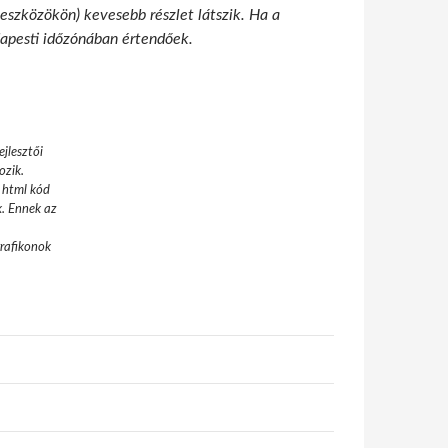
 eszközökön) kevesebb részlet látszik. Ha a
udapesti időzónában értendőek.
jlesztői
ozik.
 html kód
k. Ennek az
grafikonok