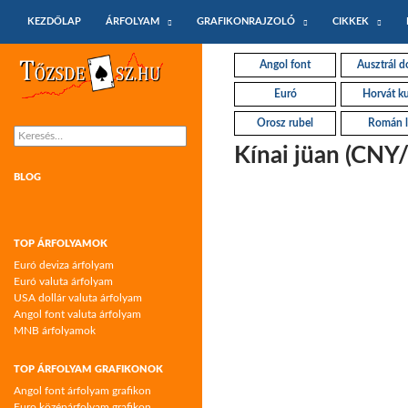
KILÉPÉS A TARTALOMBA
Keresés
KEZDŐLAP
ÁRFOLYAM
GRAFIKONRAJZOLÓ
CIKKEK
Tőzsdeász.hu – árfolyamok és árfolyam
Angol font
Ausztrál do
grafikonok
Euró
Horvát k
Orosz rubel
Román l
Keresés:
Kínai jüan (CNY
BLOG
TOP ÁRFOLYAMOK
Euró deviza árfolyam
Euró valuta árfolyam
USA dollár valuta árfolyam
Angol font valuta árfolyam
MNB árfolyamok
TOP ÁRFOLYAM GRAFIKONOK
Angol font árfolyam grafikon
Euro középárfolyam grafikon