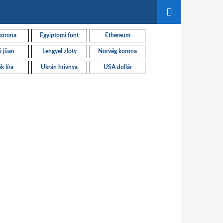
korona
Egyiptomi font
Ethereum
i jüan
Lengyel zloty
Norvég korona
k líra
Ukrán hrivnya
USA dollár