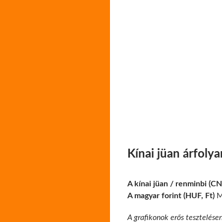
Kínai jüan árfoly
A kínai jüan / renminbi (C
A magyar forint (HUF, Ft)
Ma
A grafikonok erős tesztelése