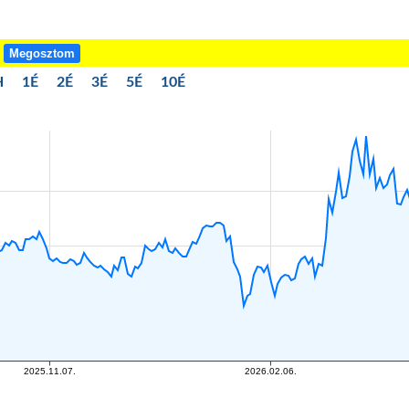
!
Megosztom
H
1É
2É
3É
5É
10É