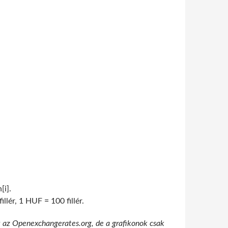
[i].
lér, 1 HUF = 100 fillér.
t az Openexchangerates.org, de a grafikonok csak