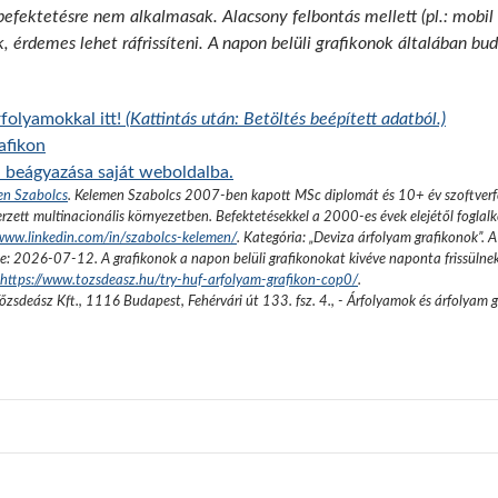
 befektetésre nem alkalmasak. Alacsony felbontás mellett (pl.: mobil
k, érdemes lehet ráfrissíteni. A napon belüli grafikonok általában b
folyamokkal itt!
(Kattintás után: Betöltés beépített adatból.)
afikon
n beágyazása saját weboldalba.
en Szabolcs
.
Kelemen Szabolcs 2007-ben kapott MSc diplomát és 10+ év szoftverfe
rzett multinacionális környezetben. Befektetésekkel a 2000-es évek elejétől foglalk
/www.linkedin.com/in/szabolcs-kelemen/
. Kategória: „
Deviza árfolyam grafikonok
”.
A
se:
2026-07-12
. A grafikonok a napon belüli grafikonokat kivéve naponta frissülne
https://www.tozsdeasz.hu/try-huf-arfolyam-grafikon-cop0/
.
őzsdeász Kft.
,
1116 Budapest, Fehérvári út 133. fsz. 4.
,
- Árfolyamok és árfolyam 