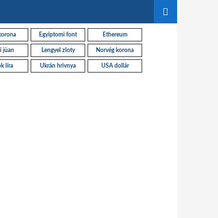
korona
Egyiptomi font
Ethereum
i jüan
Lengyel zloty
Norvég korona
k líra
Ukrán hrivnya
USA dollár