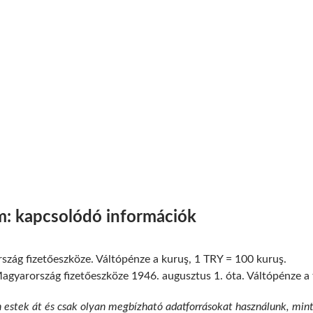
am: kapcsolódó információk
szág fizetőeszköze. Váltópénze a kuruş, 1 TRY = 100 kuruş.
gyarország fizetőeszköze 1946. augusztus 1. óta. Váltópénze a fil
n estek át és csak olyan megbízható adatforrásokat használunk, min