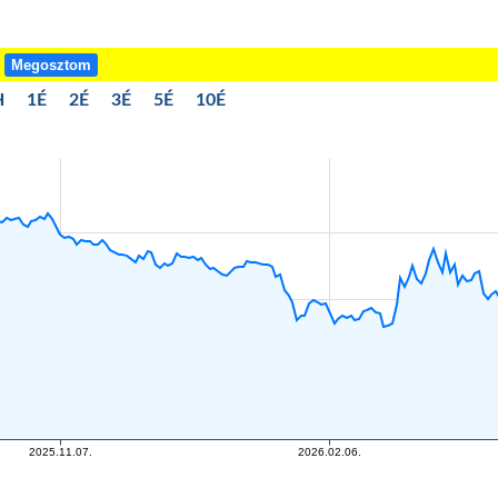
!
Megosztom
H
1É
2É
3É
5É
10É