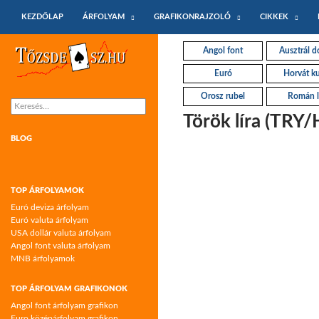
KILÉPÉS A TARTALOMBA
Keresés
KEZDŐLAP
ÁRFOLYAM
GRAFIKONRAJZOLÓ
CIKKEK
Tőzsdeász.hu – árfolyamok és árfolyam
Angol font
Ausztrál do
grafikonok
Euró
Horvát k
Orosz rubel
Román l
Keresés:
Török líra (TRY/
BLOG
TOP ÁRFOLYAMOK
Euró deviza árfolyam
Euró valuta árfolyam
USA dollár valuta árfolyam
Angol font valuta árfolyam
MNB árfolyamok
TOP ÁRFOLYAM GRAFIKONOK
Angol font árfolyam grafikon
Euro középárfolyam grafikon