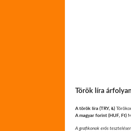
Török líra árfoly
A török líra (TRY, ₺)
Törökor
A magyar forint (HUF, Ft)
Ma
A grafikonok erős tesztelése