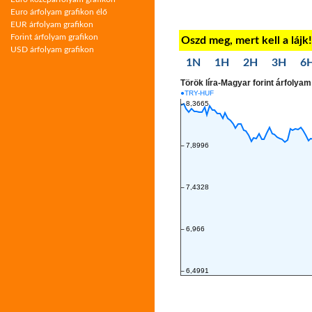
Euro árfolyam grafikon élő
EUR árfolyam grafikon
Forint árfolyam grafikon
Oszd meg, mert kell a lájk
USD árfolyam grafikon
1N
1H
2H
3H
6