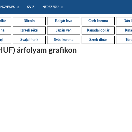
INGYENES
KVÍZ
NÉPSZERŰ
llár
Bitcoin
Bolgár leva
Cseh korona
Dán 
una
Izraeli sékel
Japán yen
Kanadai dollár
Kína
ej
Svájci frank
Svéd korona
Szerb dinár
Törö
HUF) árfolyam grafikon