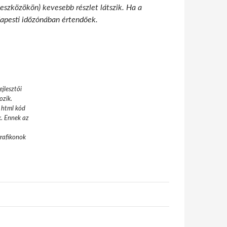
 eszközökön) kevesebb részlet látszik. Ha a
udapesti időzónában értendőek.
jlesztői
ozik.
 html kód
k. Ennek az
grafikonok