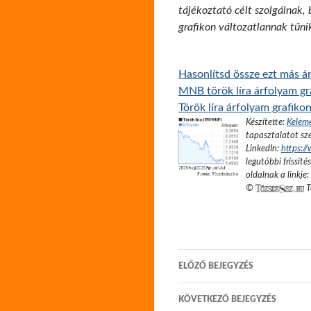
tájékoztató célt szolgálnak,
grafikon változatlannak tűni
Hasonlítsd össze ezt más ár
MNB török líra árfolyam gr
Török líra árfolyam grafiko
Készítette:
Kelem
tapasztalatot sze
LinkedIn:
https:/
legutóbbi frissíté
oldalnak a linkje:
©
T
Bejegyzés
ELŐZŐ BEJEGYZÉS
navigáció
KÖVETKEZŐ BEJEGYZÉS