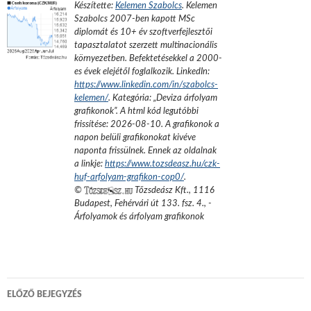
Készítette:
Kelemen Szabolcs
.
Kelemen
Szabolcs 2007-ben kapott MSc
diplomát és 10+ év szoftverfejlesztői
tapasztalatot szerzett multinacionális
környezetben. Befektetésekkel a 2000-
es évek elejétől foglalkozik.
LinkedIn:
https://www.linkedin.com/in/szabolcs-
kelemen/
. Kategória: „
Deviza árfolyam
grafikonok
”.
A html kód legutóbbi
frissítése:
2026-08-10
. A grafikonok a
napon belüli grafikonokat kivéve
naponta frissülnek. Ennek az oldalnak
a linkje:
https://www.tozsdeasz.hu/czk-
huf-arfolyam-grafikon-cop0/
.
©
Tőzsdeász Kft.
,
1116
Budapest, Fehérvári út 133. fsz. 4.
,
-
Árfolyamok és árfolyam grafikonok
Bejegyzés
ELŐZŐ BEJEGYZÉS
navigáció