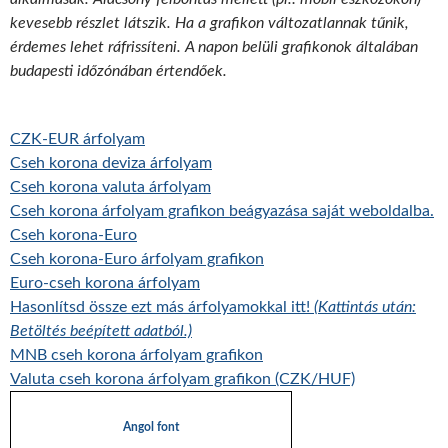
kevesebb részlet látszik. Ha a grafikon változatlannak tűnik,
érdemes lehet ráfrissíteni. A napon belüli grafikonok általában
budapesti időzónában értendőek.
CZK-EUR árfolyam
Cseh korona deviza árfolyam
Cseh korona valuta árfolyam
Cseh korona árfolyam grafikon beágyazása saját weboldalba.
Cseh korona-Euro
Cseh korona-Euro árfolyam grafikon
Euro-cseh korona árfolyam
Hasonlítsd össze ezt más árfolyamokkal itt!
(Kattintás után:
Betöltés beépített adatból.)
MNB cseh korona árfolyam grafikon
Valuta cseh korona árfolyam grafikon (CZK/HUF)
Angol font