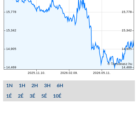
1N
1H
2H
3H
6H
1É
2É
3É
5É
10É