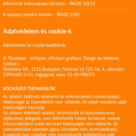
Kifinomult kriptovalutás kifosztás – ÍNSZE S2E10
A spanyol szerelmi átverés – ÍNSZE S2E9
Adatvédelem és cookie-k
Adatvédelmi és cookie beállítások.
© Tőzsdeász - árfolyam, árfolyam grafikon. Design by
Kelemen
Szabolcs
Tőzsdeász Kft., 1116 Budapest, Fehérvári út 133. fsz. 4., adószám:
23996685-2-43, cégjegyzék szám: 01-09-988371
KOCKÁZATI TUDNIVALÓK:
Az oldalon található adatokért és véleményekért szavatosságot,
felelősséget az üzemeltetők nem vállalnak. Az oldalt mindenki saját
felelősségére használja.
Az oldalon fellelhető adatok, információk és dokumentumok
tájékoztató jellegűek, nem tekinthetők hiteles forrásnak, melyek
felhasználásából eredő károkért felelősséget nem vállalunk. Az
üzemeltetőkkel szemben igény, követelés nem érvényesíthető.
A website-ban foglaltak nem minősíthetők befektetésre való