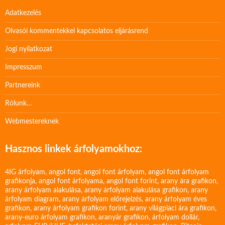
Adatkezelés
Olvasói kommentekkel kapcsolatos eljárásrend
Jogi nyilatkozat
Impresszum
Partnereink
Rólunk…
Webmestereknek
Hasznos linkek árfolyamokhoz:
4IG árfolyam
,
angol font
,
angol font árfolyam
,
angol font árfolyam
grafikonja
,
angol font árfolyama
,
angol font forint
,
arany ára grafikon
,
arany árfolyam alakulása
,
arany árfolyam alakulása grafikon
,
arany
árfolyam diagram
,
arany árfolyam előrejelzés
,
arany árfolyam éves
grafikon
,
arany árfolyam grafikon forint
,
arany világpiaci ára grafikon
,
arany-euro árfolyam grafikon
,
aranyár grafikon
,
árfolyam dollár
,