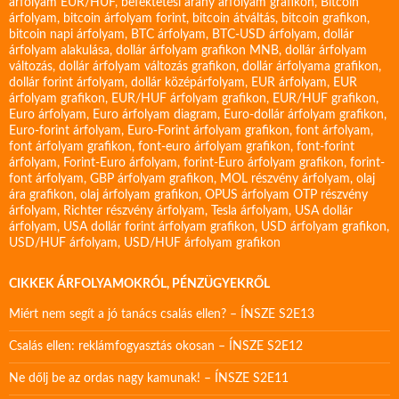
arfolyam EUR/HUF
,
befektetési arany árfolyam grafikon
,
Bitcoin
árfolyam
,
bitcoin árfolyam forint
,
bitcoin átváltás
,
bitcoin grafikon
,
bitcoin napi árfolyam
,
BTC árfolyam
,
BTC-USD árfolyam
,
dollár
árfolyam alakulása
,
dollár árfolyam grafikon MNB
,
dollár árfolyam
változás
,
dollár árfolyam változás grafikon
,
dollár árfolyama grafikon
,
dollár forint árfolyam
,
dollár középárfolyam
,
EUR árfolyam
,
EUR
árfolyam grafikon
,
EUR/HUF árfolyam grafikon
,
EUR/HUF grafikon
,
Euro árfolyam
,
Euro árfolyam diagram
,
Euro-dollár árfolyam grafikon
,
Euro-forint árfolyam
,
Euro-Forint árfolyam grafikon
,
font árfolyam
,
font árfolyam grafikon
,
font-euro árfolyam grafikon
,
font-forint
árfolyam
,
Forint-Euro árfolyam
,
forint-Euro árfolyam grafikon
,
forint-
font árfolyam
,
GBP árfolyam grafikon
,
MOL részvény árfolyam
,
olaj
ára grafikon
,
olaj árfolyam grafikon
,
OPUS árfolyam
OTP részvény
árfolyam
,
Richter részvény árfolyam
,
Tesla árfolyam
,
USA dollár
árfolyam
,
USA dollár forint árfolyam grafikon
,
USD árfolyam grafikon
,
USD/HUF árfolyam
,
USD/HUF árfolyam grafikon
CIKKEK ÁRFOLYAMOKRÓL, PÉNZÜGYEKRŐL
Miért nem segít a jó tanács csalás ellen? – ÍNSZE S2E13
Csalás ellen: reklámfogyasztás okosan – ÍNSZE S2E12
Ne dőlj be az ordas nagy kamunak! – ÍNSZE S2E11