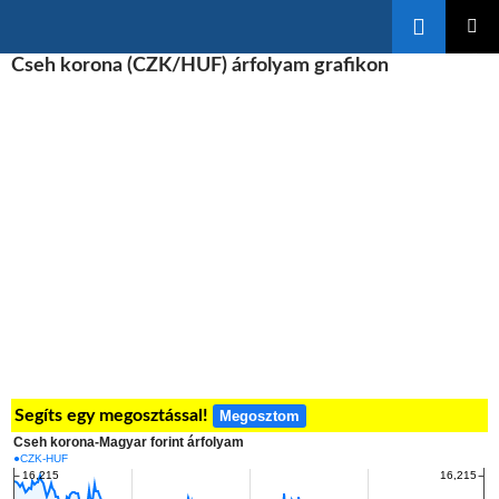
Keresés
KILÉPÉS
Cseh korona (CZK/HUF) árfolyam grafikon
ELSŐDL
A
MENÜ
TARTALOMBA
Segíts egy megosztással!
Megosztom