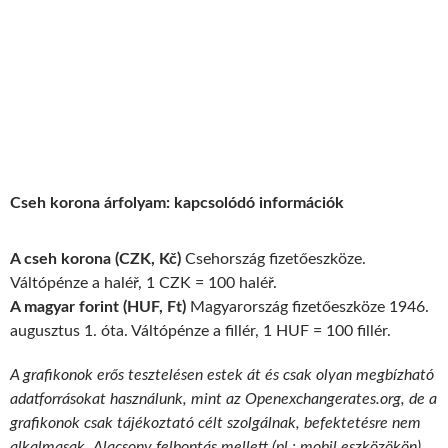
Cseh korona árfolyam: kapcsolódó információk
A cseh korona (CZK, Kč)
Csehország fizetőeszköze.
Váltópénze a haléř, 1 CZK = 100 haléř.
A magyar forint (HUF, Ft)
Magyarország fizetőeszköze 1946.
augusztus 1. óta. Váltópénze a fillér, 1 HUF = 100 fillér.
A grafikonok erős tesztelésen estek át és csak olyan megbízható
adatforrásokat használunk, mint az Openexchangerates.org, de a
grafikonok csak tájékoztató célt szolgálnak, befektetésre nem
alkalmasak. Alacsony felbontás mellett (pl.: mobil eszközökön)