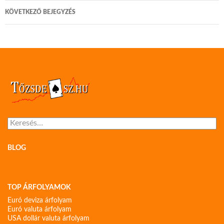
KÖVETKEZŐ BEJEGYZÉS
Keresés:
BLOG
TOP ÁRFOLYAMOK
Euró deviza árfolyam
Euró valuta árfolyam
USA dollár valuta árfolyam