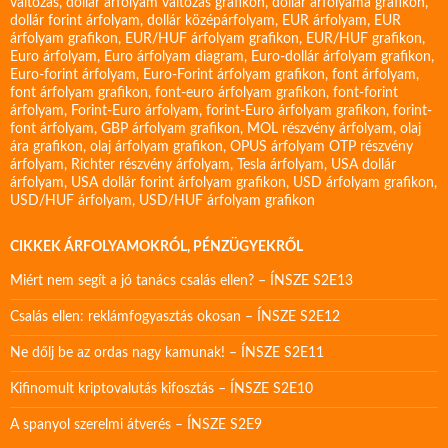
változás
,
dollár árfolyam változás grafikon
,
dollár árfolyama grafikon
,
dollár forint árfolyam
,
dollár középárfolyam
,
EUR árfolyam
,
EUR
árfolyam grafikon
,
EUR/HUF árfolyam grafikon
,
EUR/HUF grafikon
,
Euro árfolyam
,
Euro árfolyam diagram
,
Euro-dollár árfolyam grafikon
,
Euro-forint árfolyam
,
Euro-Forint árfolyam grafikon
,
font árfolyam
,
font árfolyam grafikon
,
font-euro árfolyam grafikon
,
font-forint
árfolyam
,
Forint-Euro árfolyam
,
forint-Euro árfolyam grafikon
,
forint-
font árfolyam
,
GBP árfolyam grafikon
,
MOL részvény árfolyam
,
olaj
ára grafikon
,
olaj árfolyam grafikon
,
OPUS árfolyam
OTP részvény
árfolyam
,
Richter részvény árfolyam
,
Tesla árfolyam
,
USA dollár
árfolyam
,
USA dollár forint árfolyam grafikon
,
USD árfolyam grafikon
,
USD/HUF árfolyam
,
USD/HUF árfolyam grafikon
CIKKEK ÁRFOLYAMOKRÓL, PÉNZÜGYEKRŐL
Miért nem segít a jó tanács csalás ellen? – ÍNSZE S2E13
Csalás ellen: reklámfogyasztás okosan – ÍNSZE S2E12
Ne dőlj be az ordas nagy kamunak! – ÍNSZE S2E11
Kifinomult kriptovalutás kifosztás – ÍNSZE S2E10
A spanyol szerelmi átverés – ÍNSZE S2E9