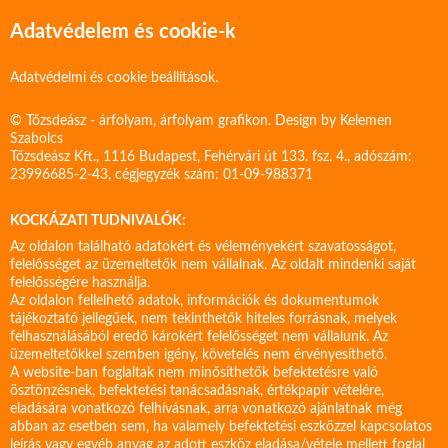
Adatvédelem és cookie-k
Adatvédelmi és cookie beállítások.
© Tőzsdeász - árfolyam, árfolyam grafikon. Design by
Kelemen
Szabolcs
Tőzsdeász Kft., 1116 Budapest, Fehérvári út 133. fsz. 4., adószám:
23996685-2-43, cégjegyzék szám: 01-09-988371
KOCKÁZATI TUDNIVALÓK:
Az oldalon található adatokért és véleményekért szavatosságot,
felelősséget az üzemeltetők nem vállalnak. Az oldalt mindenki saját
felelősségére használja.
Az oldalon fellelhető adatok, információk és dokumentumok
tájékoztató jellegűek, nem tekinthetők hiteles forrásnak, melyek
felhasználásából eredő károkért felelősséget nem vállalunk. Az
üzemeltetőkkel szemben igény, követelés nem érvényesíthető.
A website-ban foglaltak nem minősíthetők befektetésre való
ösztönzésnek, befektetési tanácsadásnak, értékpapír vételére,
eladására vonatkozó felhívásnak, arra vonatkozó ajánlatnak még
abban az esetben sem, ha valamely befektetési eszközzel kapcsolatos
leírás vagy egyéb anyag az adott eszköz eladása/vétele mellett foglal