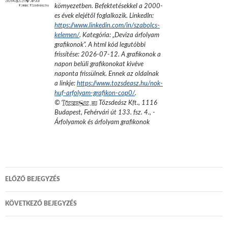
környezetben. Befektetésekkel a 2000-
es évek elejétől foglalkozik.
LinkedIn:
https://www.linkedin.com/in/szabolcs-
kelemen/
. Kategória: „
Deviza árfolyam
grafikonok
”.
A html kód legutóbbi
frissítése:
2026-07-12
. A grafikonok a
napon belüli grafikonokat kivéve
naponta frissülnek. Ennek az oldalnak
a linkje:
https://www.tozsdeasz.hu/nok-
huf-arfolyam-grafikon-cop0/
.
©
Tőzsdeász Kft.
,
1116
Budapest, Fehérvári út 133. fsz. 4.
,
-
Árfolyamok és árfolyam grafikonok
Bejegyzés
ELŐZŐ BEJEGYZÉS
navigáció
KÖVETKEZŐ BEJEGYZÉS