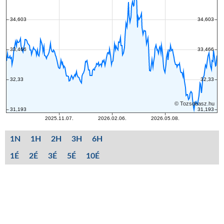
1N
1H
2H
3H
6H
1É
2É
3É
5É
10É