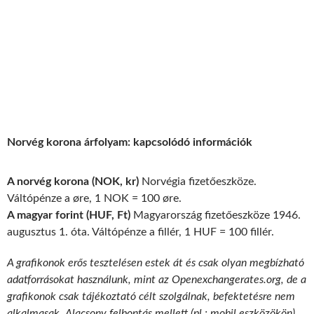
Norvég korona árfolyam: kapcsolódó információk
A norvég korona (NOK, kr)
Norvégia fizetőeszköze.
Váltópénze a øre, 1 NOK = 100 øre.
A magyar forint (HUF, Ft)
Magyarország fizetőeszköze 1946.
augusztus 1. óta. Váltópénze a fillér, 1 HUF = 100 fillér.
A grafikonok erős tesztelésen estek át és csak olyan megbízható
adatforrásokat használunk, mint az Openexchangerates.org, de a
grafikonok csak tájékoztató célt szolgálnak, befektetésre nem
alkalmasak. Alacsony felbontás mellett (pl.: mobil eszközökön)