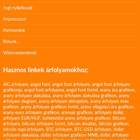
Jogi nyilatkozat
Impresszum
Partnereink
Rólunk…
Webmestereknek
Hasznos linkek árfolyamokhoz:
4IG árfolyam
,
angol font
,
angol font árfolyam
,
angol font árfolyam
grafikonja
,
angol font árfolyama
,
angol font forint
,
arany ára grafikon
,
arany árfolyam alakulása
,
arany árfolyam alakulása grafikon
,
arany
árfolyam diagram
,
arany árfolyam előrejelzés
,
arany árfolyam éves
grafikon
,
arany árfolyam grafikon forint
,
arany világpiaci ára grafikon
,
arany-euro árfolyam grafikon
,
aranyár grafikon
,
árfolyam dollár
,
arfolyam EUR/HUF
,
befektetési arany árfolyam grafikon
,
Bitcoin
árfolyam
,
bitcoin árfolyam forint
,
bitcoin átváltás
,
bitcoin grafikon
,
bitcoin napi árfolyam
,
BTC árfolyam
,
BTC-USD árfolyam
,
dollár
árfolyam alakulása
,
dollár árfolyam grafikon MNB
,
dollár árfolyam