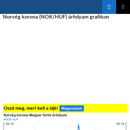
Keresés
KILÉPÉS
Norvég korona (NOK/HUF) árfolyam grafikon
ELSŐDL
A
MENÜ
TARTALOMBA
Oszd meg, mert kell a lájk!
Megosztom