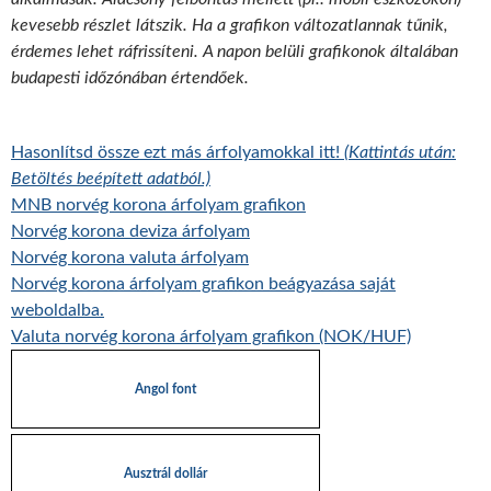
kevesebb részlet látszik. Ha a grafikon változatlannak tűnik,
érdemes lehet ráfrissíteni. A napon belüli grafikonok általában
budapesti időzónában értendőek.
Hasonlítsd össze ezt más árfolyamokkal itt!
(Kattintás után:
Betöltés beépített adatból.)
MNB norvég korona árfolyam grafikon
Norvég korona deviza árfolyam
Norvég korona valuta árfolyam
Norvég korona árfolyam grafikon beágyazása saját
weboldalba.
Valuta norvég korona árfolyam grafikon (NOK/HUF)
Angol font
Ausztrál dollár