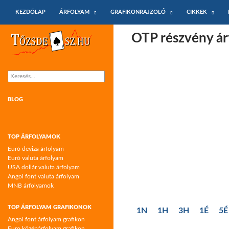
KILÉPÉS A TARTALOMBA
Keresés
KEZDŐLAP
ÁRFOLYAM
GRAFIKONRAJZOLÓ
CIKKEK
Tőzsdeász.hu – árfolyamok és árfolyam
OTP részvény ár
grafikonok
Keresés:
BLOG
TOP ÁRFOLYAMOK
Euró deviza árfolyam
Euró valuta árfolyam
USA dollár valuta árfolyam
Angol font valuta árfolyam
MNB árfolyamok
TOP ÁRFOLYAM GRAFIKONOK
1N
1H
3H
1É
5É
Angol font árfolyam grafikon
Euro középárfolyam grafikon