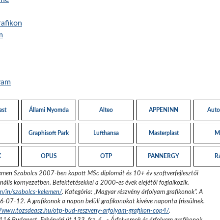
afikon
m
yam
est
Állami Nyomda
Alteo
APPENINN
Auto
Graphisoft Park
Lufthansa
Masterplast
M
X
OPUS
OTP
PANNERGY
R
emen Szabolcs 2007-ben kapott MSc diplomát és 10+ év szoftverfejlesztői
nális környezetben. Befektetésekkel a 2000-es évek elejétől foglalkozik.
om/in/szabolcs-kelemen/
. Kategória: „
Magyar részvény árfolyam grafikonok
”.
A
6-07-12
. A grafikonok a napon belüli grafikonokat kivéve naponta frissülnek.
//www.tozsdeasz.hu/otp-bud-reszveny-arfolyam-grafikon-cop4/
.