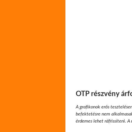
OTP részvény árf
A grafikonok erős tesztelése
befektetésre nem alkalmasak.
érdemes lehet ráfrissíteni. A