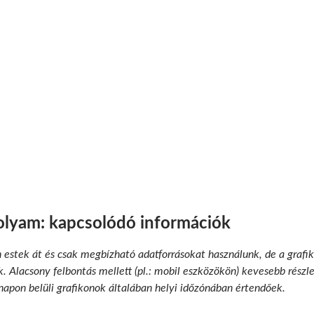
olyam: kapcsolódó információk
n estek át és csak megbízható adatforrásokat használunk, de a grafik
 Alacsony felbontás mellett (pl.: mobil eszközökön) kevesebb részlet
 napon belüli grafikonok általában helyi időzónában értendőek.