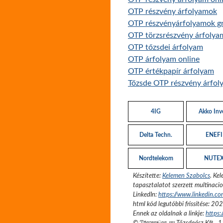
OTP részvény árfolyamok
OTP részvényárfolyamok gr
OTP törzsrészvény árfolya
OTP tőzsdei árfolyam
OTP árfolyam online
OTP értékpapír árfolyam
Tőzsde OTP részvény árfol
4IG
Akko Inv
Delta Techn.
ENEFI
Nordtelekom
NUTE
Készítette:
Kelemen Szabolcs
.
Kel
tapasztalatot szerzett multinacio
LinkedIn:
https://www.linkedin.c
html kód legutóbbi frissítése:
202
Ennek az oldalnak a linkje:
https: