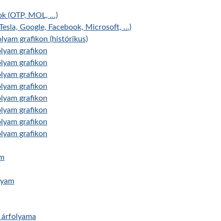
ok (OTP, MOL, …)
Tesla, Google, Facebook, Microsoft, …)
lyam grafikon (histórikus)
olyam grafikon
olyam grafikon
olyam grafikon
olyam grafikon
olyam grafikon
olyam grafikon
olyam grafikon
olyam grafikon
am
lyam
 árfolyama