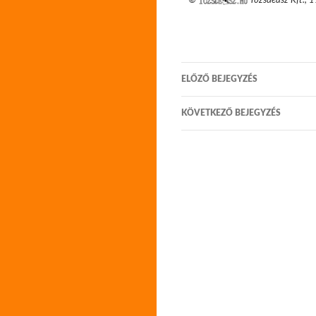
©
Tőzsdeász Kft.
,
1
Bejegyzés
ELŐZŐ BEJEGYZÉS
navigáció
KÖVETKEZŐ BEJEGYZÉS