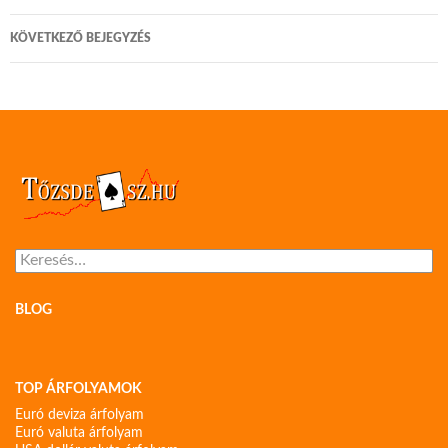
navigáció
KÖVETKEZŐ BEJEGYZÉS
Keresés:
BLOG
TOP ÁRFOLYAMOK
Euró deviza árfolyam
Euró valuta árfolyam