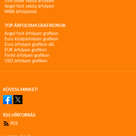
USA dollár valuta árfolyam
Angol font valuta árfolyam
MNB árfolyamok
TOP ÁRFOLYAM GRAFIKONOK
Angol font árfolyam grafikon
Euro középárfolyam grafikon
Euro árfolyam grafikon élő
EUR árfolyam grafikon
Forint árfolyam grafikon
USD árfolyam grafikon
KÖVESS MINKET!
RSS HÍRFORRÁS
RSS