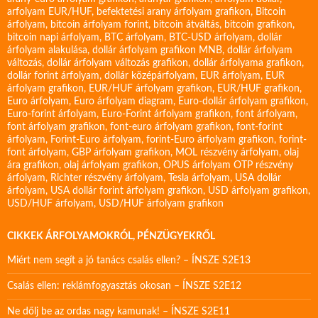
arfolyam EUR/HUF
,
befektetési arany árfolyam grafikon
,
Bitcoin
árfolyam
,
bitcoin árfolyam forint
,
bitcoin átváltás
,
bitcoin grafikon
,
bitcoin napi árfolyam
,
BTC árfolyam
,
BTC-USD árfolyam
,
dollár
árfolyam alakulása
,
dollár árfolyam grafikon MNB
,
dollár árfolyam
változás
,
dollár árfolyam változás grafikon
,
dollár árfolyama grafikon
,
dollár forint árfolyam
,
dollár középárfolyam
,
EUR árfolyam
,
EUR
árfolyam grafikon
,
EUR/HUF árfolyam grafikon
,
EUR/HUF grafikon
,
Euro árfolyam
,
Euro árfolyam diagram
,
Euro-dollár árfolyam grafikon
,
Euro-forint árfolyam
,
Euro-Forint árfolyam grafikon
,
font árfolyam
,
font árfolyam grafikon
,
font-euro árfolyam grafikon
,
font-forint
árfolyam
,
Forint-Euro árfolyam
,
forint-Euro árfolyam grafikon
,
forint-
font árfolyam
,
GBP árfolyam grafikon
,
MOL részvény árfolyam
,
olaj
ára grafikon
,
olaj árfolyam grafikon
,
OPUS árfolyam
OTP részvény
árfolyam
,
Richter részvény árfolyam
,
Tesla árfolyam
,
USA dollár
árfolyam
,
USA dollár forint árfolyam grafikon
,
USD árfolyam grafikon
,
USD/HUF árfolyam
,
USD/HUF árfolyam grafikon
CIKKEK ÁRFOLYAMOKRÓL, PÉNZÜGYEKRŐL
Miért nem segít a jó tanács csalás ellen? – ÍNSZE S2E13
Csalás ellen: reklámfogyasztás okosan – ÍNSZE S2E12
Ne dőlj be az ordas nagy kamunak! – ÍNSZE S2E11