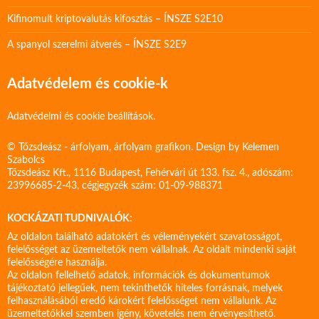
Kifinomult kriptovalutás kifosztás – ÍNSZE S2E10
A spanyol szerelmi átverés – ÍNSZE S2E9
Adatvédelem és cookie-k
Adatvédelmi és cookie beállítások.
© Tőzsdeász - árfolyam, árfolyam grafikon. Design by
Kelemen
Szabolcs
Tőzsdeász Kft., 1116 Budapest, Fehérvári út 133. fsz. 4., adószám:
23996685-2-43, cégjegyzék szám: 01-09-988371
KOCKÁZATI TUDNIVALÓK:
Az oldalon található adatokért és véleményekért szavatosságot,
felelősséget az üzemeltetők nem vállalnak. Az oldalt mindenki saját
felelősségére használja.
Az oldalon fellelhető adatok, információk és dokumentumok
tájékoztató jellegűek, nem tekinthetők hiteles forrásnak, melyek
felhasználásából eredő károkért felelősséget nem vállalunk. Az
üzemeltetőkkel szemben igény, követelés nem érvényesíthető.