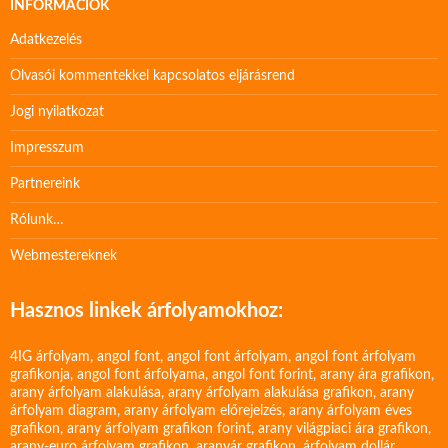
INFORMÁCIÓK
Adatkezelés
Olvasói kommentekkel kapcsolatos eljárásrend
Jogi nyilatkozat
Impresszum
Partnereink
Rólunk…
Webmestereknek
Hasznos linkek árfolyamokhoz:
4IG árfolyam
,
angol font
,
angol font árfolyam
,
angol font árfolyam
grafikonja
,
angol font árfolyama
,
angol font forint
,
arany ára grafikon
,
arany árfolyam alakulása
,
arany árfolyam alakulása grafikon
,
arany
árfolyam diagram
,
arany árfolyam előrejelzés
,
arany árfolyam éves
grafikon
,
arany árfolyam grafikon forint
,
arany világpiaci ára grafikon
,
arany-euro árfolyam grafikon
,
aranyár grafikon
,
árfolyam dollár
,