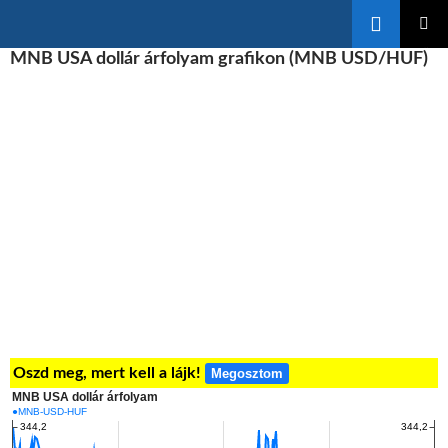
Keresés
KILÉPÉS
MNB USA dollár árfolyam grafikon (MNB USD/HUF)
ELSŐDL
A
MENÜ
TARTALOMBA
Oszd meg, mert kell a lájk!
Megosztom