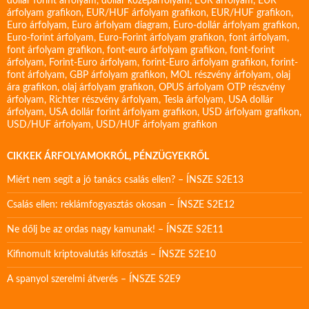
dollár forint árfolyam
,
dollár középárfolyam
,
EUR árfolyam
,
EUR
árfolyam grafikon
,
EUR/HUF árfolyam grafikon
,
EUR/HUF grafikon
,
Euro árfolyam
,
Euro árfolyam diagram
,
Euro-dollár árfolyam grafikon
,
Euro-forint árfolyam
,
Euro-Forint árfolyam grafikon
,
font árfolyam
,
font árfolyam grafikon
,
font-euro árfolyam grafikon
,
font-forint
árfolyam
,
Forint-Euro árfolyam
,
forint-Euro árfolyam grafikon
,
forint-
font árfolyam
,
GBP árfolyam grafikon
,
MOL részvény árfolyam
,
olaj
ára grafikon
,
olaj árfolyam grafikon
,
OPUS árfolyam
OTP részvény
árfolyam
,
Richter részvény árfolyam
,
Tesla árfolyam
,
USA dollár
árfolyam
,
USA dollár forint árfolyam grafikon
,
USD árfolyam grafikon
,
USD/HUF árfolyam
,
USD/HUF árfolyam grafikon
CIKKEK ÁRFOLYAMOKRÓL, PÉNZÜGYEKRŐL
Miért nem segít a jó tanács csalás ellen? – ÍNSZE S2E13
Csalás ellen: reklámfogyasztás okosan – ÍNSZE S2E12
Ne dőlj be az ordas nagy kamunak! – ÍNSZE S2E11
Kifinomult kriptovalutás kifosztás – ÍNSZE S2E10
A spanyol szerelmi átverés – ÍNSZE S2E9