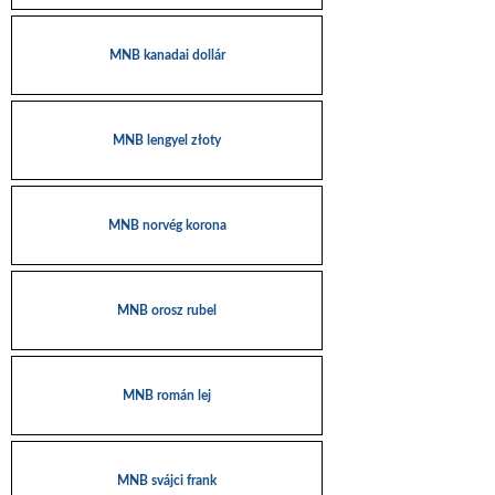
MNB kanadai dollár
MNB lengyel złoty
MNB norvég korona
MNB orosz rubel
MNB román lej
MNB svájci frank