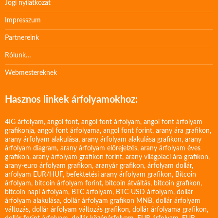
Jogi nyilatkozat
Impresszum
Partnereink
Rólunk…
Webmestereknek
Hasznos linkek árfolyamokhoz:
4IG árfolyam
,
angol font
,
angol font árfolyam
,
angol font árfolyam
grafikonja
,
angol font árfolyama
,
angol font forint
,
arany ára grafikon
,
arany árfolyam alakulása
,
arany árfolyam alakulása grafikon
,
arany
árfolyam diagram
,
arany árfolyam előrejelzés
,
arany árfolyam éves
grafikon
,
arany árfolyam grafikon forint
,
arany világpiaci ára grafikon
,
arany-euro árfolyam grafikon
,
aranyár grafikon
,
árfolyam dollár
,
arfolyam EUR/HUF
,
befektetési arany árfolyam grafikon
,
Bitcoin
árfolyam
,
bitcoin árfolyam forint
,
bitcoin átváltás
,
bitcoin grafikon
,
bitcoin napi árfolyam
,
BTC árfolyam
,
BTC-USD árfolyam
,
dollár
árfolyam alakulása
,
dollár árfolyam grafikon MNB
,
dollár árfolyam
változás
,
dollár árfolyam változás grafikon
,
dollár árfolyama grafikon
,