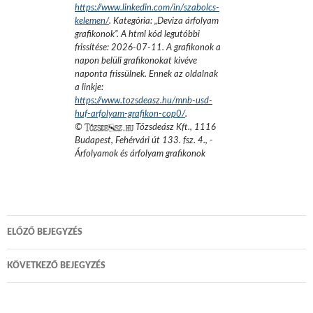
https://www.linkedin.com/in/szabolcs-
kelemen/
. Kategória: „
Deviza árfolyam
grafikonok
”.
A html kód legutóbbi
frissítése:
2026-07-11
. A grafikonok a
napon belüli grafikonokat kivéve
naponta frissülnek. Ennek az oldalnak
a linkje:
https://www.tozsdeasz.hu/mnb-usd-
huf-arfolyam-grafikon-cop0/
.
©
Tőzsdeász Kft.
,
1116
Budapest, Fehérvári út 133. fsz. 4.
,
-
Árfolyamok és árfolyam grafikonok
Bejegyzés
ELŐZŐ BEJEGYZÉS
navigáció
KÖVETKEZŐ BEJEGYZÉS