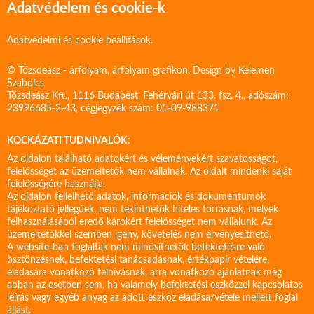
Adatvédelem és cookie-k
Adatvédelmi és cookie beállítások.
© Tőzsdeász - árfolyam, árfolyam grafikon. Design by
Kelemen
Szabolcs
Tőzsdeász Kft., 1116 Budapest, Fehérvári út 133. fsz. 4., adószám:
23996685-2-43, cégjegyzék szám: 01-09-988371
KOCKÁZATI TUDNIVALÓK:
Az oldalon található adatokért és véleményekért szavatosságot,
felelősséget az üzemeltetők nem vállalnak. Az oldalt mindenki saját
felelősségére használja.
Az oldalon fellelhető adatok, információk és dokumentumok
tájékoztató jellegűek, nem tekinthetők hiteles forrásnak, melyek
felhasználásából eredő károkért felelősséget nem vállalunk. Az
üzemeltetőkkel szemben igény, követelés nem érvényesíthető.
A website-ban foglaltak nem minősíthetők befektetésre való
ösztönzésnek, befektetési tanácsadásnak, értékpapír vételére,
eladására vonatkozó felhívásnak, arra vonatkozó ajánlatnak még
abban az esetben sem, ha valamely befektetési eszközzel kapcsolatos
leírás vagy egyéb anyag az adott eszköz eladása/vétele mellett foglal
állást.