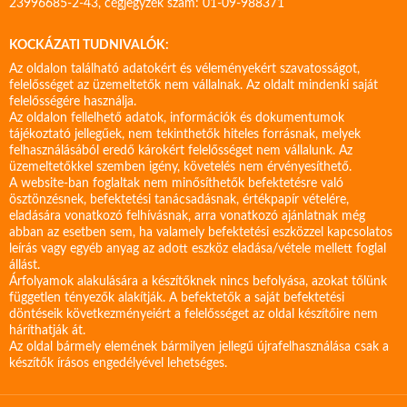
23996685-2-43, cégjegyzék szám: 01-09-988371
KOCKÁZATI TUDNIVALÓK:
Az oldalon található adatokért és véleményekért szavatosságot,
felelősséget az üzemeltetők nem vállalnak. Az oldalt mindenki saját
felelősségére használja.
Az oldalon fellelhető adatok, információk és dokumentumok
tájékoztató jellegűek, nem tekinthetők hiteles forrásnak, melyek
felhasználásából eredő károkért felelősséget nem vállalunk. Az
üzemeltetőkkel szemben igény, követelés nem érvényesíthető.
A website-ban foglaltak nem minősíthetők befektetésre való
ösztönzésnek, befektetési tanácsadásnak, értékpapír vételére,
eladására vonatkozó felhívásnak, arra vonatkozó ajánlatnak még
abban az esetben sem, ha valamely befektetési eszközzel kapcsolatos
leírás vagy egyéb anyag az adott eszköz eladása/vétele mellett foglal
állást.
Árfolyamok alakulására a készítőknek nincs befolyása, azokat tőlünk
független tényezők alakítják. A befektetők a saját befektetési
döntéseik következményeiért a felelősséget az oldal készítőire nem
háríthatják át.
Az oldal bármely elemének bármilyen jellegű újrafelhasználása csak a
készítők írásos engedélyével lehetséges.