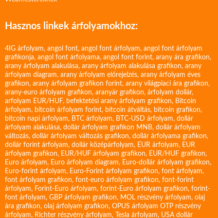
Hasznos linkek árfolyamokhoz:
4IG árfolyam
,
angol font
,
angol font árfolyam
,
angol font árfolyam
grafikonja
,
angol font árfolyama
,
angol font forint
,
arany ára grafikon
,
arany árfolyam alakulása
,
arany árfolyam alakulása grafikon
,
arany
árfolyam diagram
,
arany árfolyam előrejelzés
,
arany árfolyam éves
grafikon
,
arany árfolyam grafikon forint
,
arany világpiaci ára grafikon
,
arany-euro árfolyam grafikon
,
aranyár grafikon
,
árfolyam dollár
,
arfolyam EUR/HUF
,
befektetési arany árfolyam grafikon
,
Bitcoin
árfolyam
,
bitcoin árfolyam forint
,
bitcoin átváltás
,
bitcoin grafikon
,
bitcoin napi árfolyam
,
BTC árfolyam
,
BTC-USD árfolyam
,
dollár
árfolyam alakulása
,
dollár árfolyam grafikon MNB
,
dollár árfolyam
változás
,
dollár árfolyam változás grafikon
,
dollár árfolyama grafikon
,
dollár forint árfolyam
,
dollár középárfolyam
,
EUR árfolyam
,
EUR
árfolyam grafikon
,
EUR/HUF árfolyam grafikon
,
EUR/HUF grafikon
,
Euro árfolyam
,
Euro árfolyam diagram
,
Euro-dollár árfolyam grafikon
,
Euro-forint árfolyam
,
Euro-Forint árfolyam grafikon
,
font árfolyam
,
font árfolyam grafikon
,
font-euro árfolyam grafikon
,
font-forint
árfolyam
,
Forint-Euro árfolyam
,
forint-Euro árfolyam grafikon
,
forint-
font árfolyam
,
GBP árfolyam grafikon
,
MOL részvény árfolyam
,
olaj
ára grafikon
,
olaj árfolyam grafikon
,
OPUS árfolyam
OTP részvény
árfolyam
,
Richter részvény árfolyam
,
Tesla árfolyam
,
USA dollár