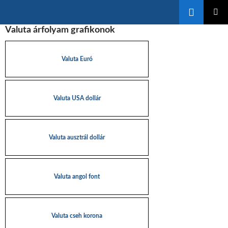
Keresés
KILÉPÉS
Valuta árfolyam grafikonok
ELSŐDL
A
MENÜ
TARTALOMBA
Valuta Euró
Valuta USA dollár
Valuta ausztrál dollár
Valuta angol font
Valuta cseh korona