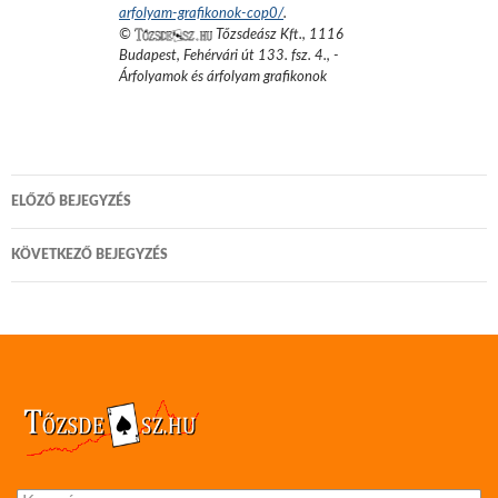
arfolyam-grafikonok-cop0/
.
©
Tőzsdeász Kft.
,
1116
Budapest, Fehérvári út 133. fsz. 4.
,
-
Árfolyamok és árfolyam grafikonok
Bejegyzés
ELŐZŐ BEJEGYZÉS
navigáció
KÖVETKEZŐ BEJEGYZÉS
Keresés: