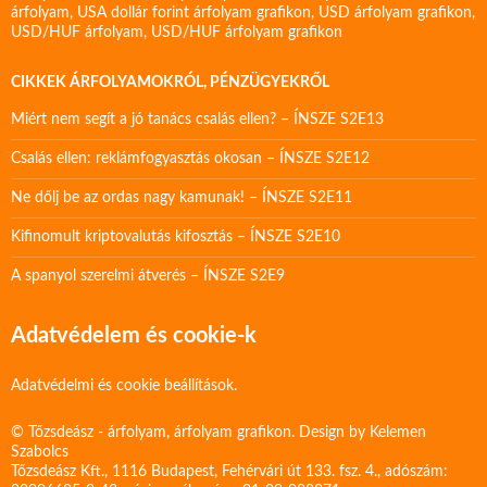
árfolyam
,
USA dollár forint árfolyam grafikon
,
USD árfolyam grafikon
,
USD/HUF árfolyam
,
USD/HUF árfolyam grafikon
CIKKEK ÁRFOLYAMOKRÓL, PÉNZÜGYEKRŐL
Miért nem segít a jó tanács csalás ellen? – ÍNSZE S2E13
Csalás ellen: reklámfogyasztás okosan – ÍNSZE S2E12
Ne dőlj be az ordas nagy kamunak! – ÍNSZE S2E11
Kifinomult kriptovalutás kifosztás – ÍNSZE S2E10
A spanyol szerelmi átverés – ÍNSZE S2E9
Adatvédelem és cookie-k
Adatvédelmi és cookie beállítások.
© Tőzsdeász - árfolyam, árfolyam grafikon. Design by
Kelemen
Szabolcs
Tőzsdeász Kft., 1116 Budapest, Fehérvári út 133. fsz. 4., adószám: