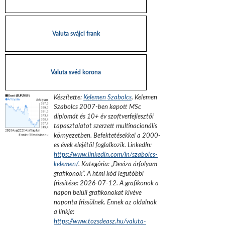
Valuta svájci frank
Valuta svéd korona
Készítette:
Kelemen Szabolcs
.
Kelemen
Szabolcs 2007-ben kapott MSc
diplomát és 10+ év szoftverfejlesztői
tapasztalatot szerzett multinacionális
környezetben. Befektetésekkel a 2000-
es évek elejétől foglalkozik.
LinkedIn:
https://www.linkedin.com/in/szabolcs-
kelemen/
. Kategória: „
Deviza árfolyam
grafikonok
”.
A html kód legutóbbi
frissítése:
2026-07-12
. A grafikonok a
napon belüli grafikonokat kivéve
naponta frissülnek. Ennek az oldalnak
a linkje:
https://www.tozsdeasz.hu/valuta-