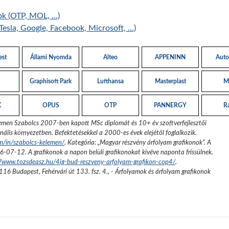
ok (OTP, MOL, …)
Tesla, Google, Facebook, Microsoft, …)
est
Állami Nyomda
Alteo
APPENINN
Auto
Graphisoft Park
Lufthansa
Masterplast
M
X
OPUS
OTP
PANNERGY
R
emen Szabolcs 2007-ben kapott MSc diplomát és 10+ év szoftverfejlesztői
nális környezetben. Befektetésekkel a 2000-es évek elejétől foglalkozik.
om/in/szabolcs-kelemen/
. Kategória: „
Magyar részvény árfolyam grafikonok
”.
A
6-07-12
. A grafikonok a napon belüli grafikonokat kivéve naponta frissülnek.
//www.tozsdeasz.hu/4ig-bud-reszveny-arfolyam-grafikon-cop4/
.
116 Budapest, Fehérvári út 133. fsz. 4.
,
- Árfolyamok és árfolyam grafikonok