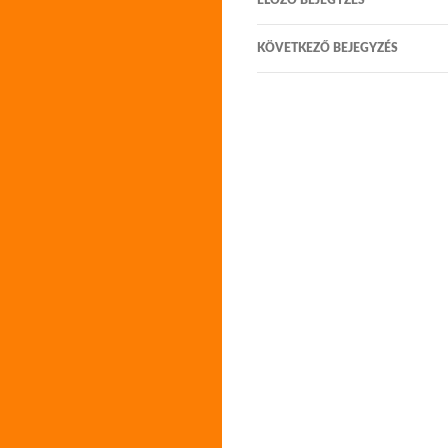
ELŐZŐ BEJEGYZÉS
navigáció
KÖVETKEZŐ BEJEGYZÉS