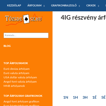
KILÉPÉS A TARTALOMBA
Keresés
KEZDŐLAP
ÁRFOLYAM
GRAFIKONRAJZOLÓ
CIKKEK
Tőzsdeász.hu – árfolyamok és árfolyam
4IG részvény ár
grafikonok
Keresés:
BLOG
TOP ÁRFOLYAMOK
Euró deviza árfolyam
Euró valuta árfolyam
USA dollár valuta árfolyam
Angol font valuta árfolyam
MNB árfolyamok
TOP ÁRFOLYAM GRAFIKONOK
1N
1H
3H
1É
5É
Angol font árfolyam grafikon
Euro középárfolyam grafikon