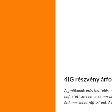
4IG részvény árf
A grafikonok erős tesztelése
befektetésre nem alkalmasak.
érdemes lehet ráfrissíteni. A