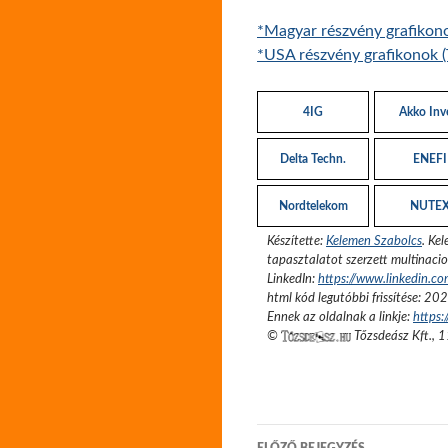
*Magyar részvény grafikon
*USA részvény grafikonok (
4IG
Akko Inv
Delta Techn.
ENEFI
Nordtelekom
NUTE
Készítette:
Kelemen Szabolcs
.
Kel
tapasztalatot szerzett multinacio
LinkedIn:
https://www.linkedin.c
html kód legutóbbi frissítése:
202
Ennek az oldalnak a linkje:
https:
©
Tőzsdeász Kft.
,
1
Bejegyzés