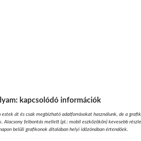
olyam: kapcsolódó információk
n estek át és csak megbízható adatforrásokat használunk, de a grafik
 Alacsony felbontás mellett (pl.: mobil eszközökön) kevesebb részlet
 napon belüli grafikonok általában helyi időzónában értendőek.