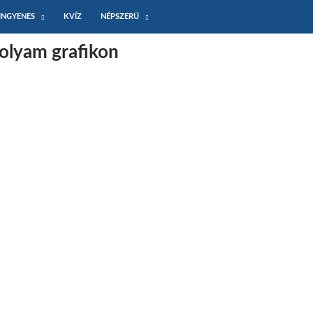
INGYENES
KVÍZ
NÉPSZERŰ
folyam grafikon