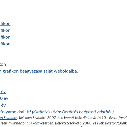
afikon
afikon
afikon
afikon
kon
 grafikon beágyazása saját weboldalba.
 év
00 év
 év
folyamokkal itt!
(Kattintás után: Betöltés beépített adatból.)
en Szabolcs
.
Kelemen Szabolcs 2007-ben kapott MSc diplomát és 10+ év szoftverfe
rzett multinacionális környezetben. Befektetésekkel a 2000-es évek elejétől foglalk