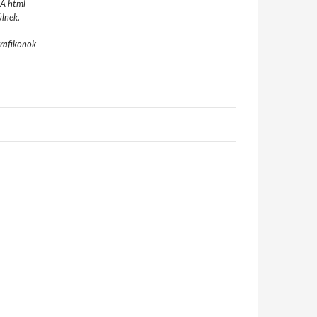
A html
ülnek.
grafikonok