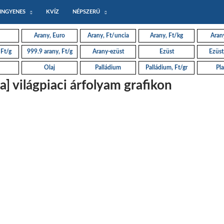
INGYENES
KVÍZ
NÉPSZERŰ
Arany, Euro
Arany, Ft/uncia
Arany, Ft/kg
Arany
 Ft/g
999.9 arany, Ft/g
Arany-ezüst
Ezüst
Ezüst
Olaj
Palládium
Palládium, Ft/gr
Pla
] világpiaci árfolyam grafikon