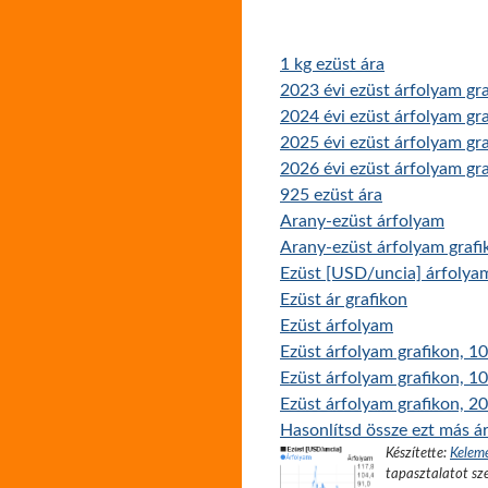
1 kg ezüst ára
2023 évi ezüst árfolyam gr
2024 évi ezüst árfolyam gr
2025 évi ezüst árfolyam gr
2026 évi ezüst árfolyam gr
925 ezüst ára
Arany-ezüst árfolyam
Arany-ezüst árfolyam grafi
Ezüst [USD/uncia] árfolyam
Ezüst ár grafikon
Ezüst árfolyam
Ezüst árfolyam grafikon, 10
Ezüst árfolyam grafikon, 1
Ezüst árfolyam grafikon, 20
Hasonlítsd össze ezt más ár
Készítette:
Kelem
tapasztalatot sze