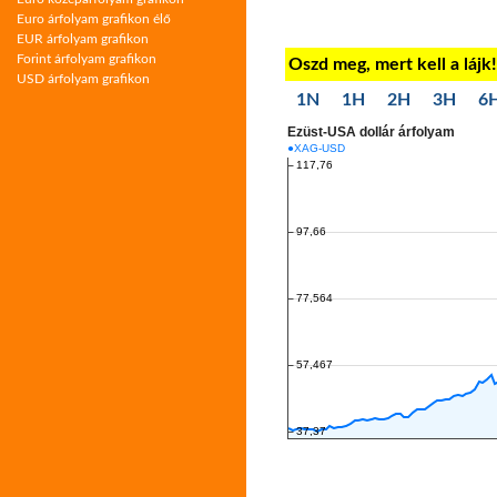
Euro árfolyam grafikon élő
EUR árfolyam grafikon
Forint árfolyam grafikon
Oszd meg, mert kell a lájk
USD árfolyam grafikon
1N
1H
2H
3H
6