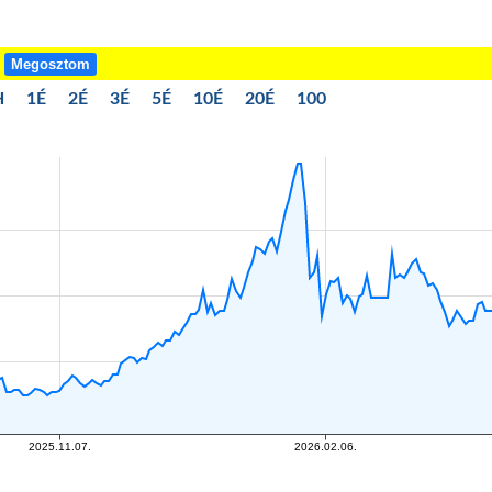
!
Megosztom
H
1É
2É
3É
5É
10É
20É
100