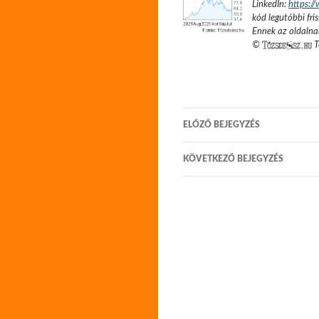
LinkedIn:
https:/
kód legutóbbi fris
Ennek az oldalnak
©
T
Bejegyzés
ELŐZŐ BEJEGYZÉS
navigáció
KÖVETKEZŐ BEJEGYZÉS