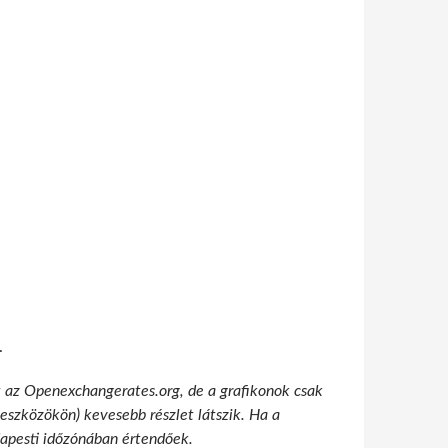
.
t az Openexchangerates.org, de a grafikonok csak
 eszközökön) kevesebb részlet látszik. Ha a
udapesti időzónában értendőek.