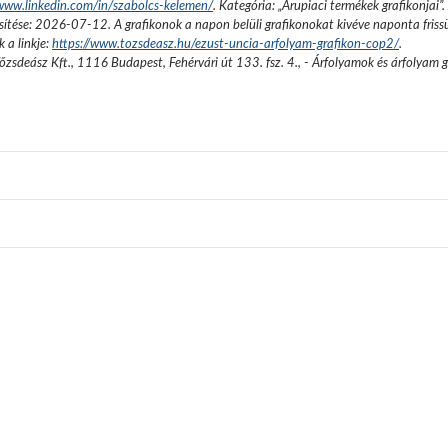
/www.linkedin.com/in/szabolcs-kelemen/
. Kategória: „
Árupiaci termékek grafikonjai
”.
sítése:
2026-07-12
. A grafikonok a napon belüli grafikonokat kivéve naponta friss
 a linkje:
https://www.tozsdeasz.hu/ezust-uncia-arfolyam-grafikon-cop2/
.
őzsdeász Kft.
,
1116 Budapest, Fehérvári út 133. fsz. 4.
,
- Árfolyamok és árfolyam 