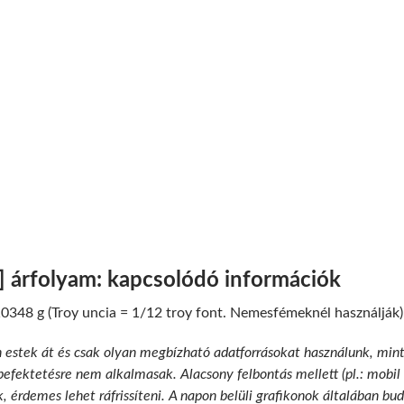
] árfolyam: kapcsolódó információk
0348 g (Troy uncia = 1/12 troy font. Nemesfémeknél használják)
n estek át és csak olyan megbízható adatforrásokat használunk, min
 befektetésre nem alkalmasak. Alacsony felbontás mellett (pl.: mobil
k, érdemes lehet ráfrissíteni. A napon belüli grafikonok általában b