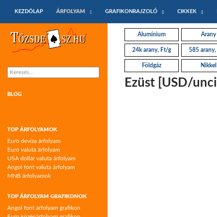
KILÉPÉS A TARTALOMBA
Keresés
KEZDŐLAP
ÁRFOLYAM
GRAFIKONRAJZOLÓ
CIKKEK
Tőzsdeász.hu – árfolyamok és árfolyam
Alumínium
Arany
grafikonok
24k arany, Ft/g
585 arany,
Földgáz
Nikkel
Keresés:
Ezüst [USD/uncia
BLOG
TOP ÁRFOLYAMOK
Euró deviza árfolyam
Euró valuta árfolyam
USA dollár valuta árfolyam
Angol font valuta árfolyam
MNB árfolyamok
TOP ÁRFOLYAM GRAFIKONOK
Angol font árfolyam grafikon
Euro középárfolyam grafikon