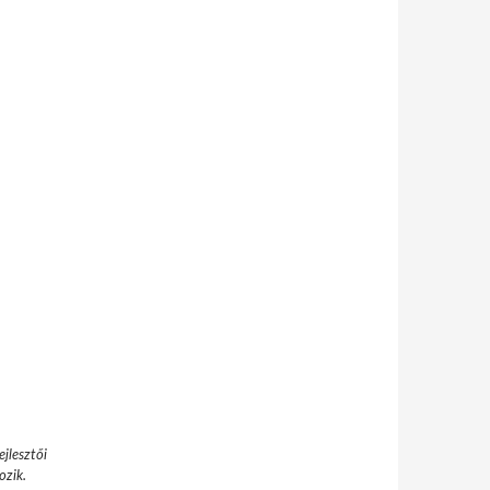
jlesztői
ozik.