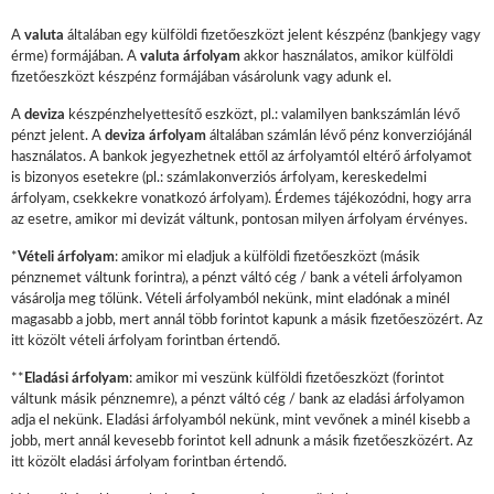
A
valuta
általában egy külföldi fizetőeszközt jelent készpénz (bankjegy vagy
érme) formájában. A
valuta árfolyam
akkor használatos, amikor külföldi
fizetőeszközt készpénz formájában vásárolunk vagy adunk el.
A
deviza
készpénzhelyettesítő eszközt, pl.: valamilyen bankszámlán lévő
pénzt jelent. A
deviza árfolyam
általában számlán lévő pénz konverziójánál
használatos. A bankok jegyezhetnek ettől az árfolyamtól eltérő árfolyamot
is bizonyos esetekre (pl.: számlakonverziós árfolyam, kereskedelmi
árfolyam, csekkekre vonatkozó árfolyam). Érdemes tájékozódni, hogy arra
az esetre, amikor mi devizát váltunk, pontosan milyen árfolyam érvényes.
*
Vételi árfolyam
: amikor mi eladjuk a külföldi fizetőeszközt (másik
pénznemet váltunk forintra), a pénzt váltó cég / bank a vételi árfolyamon
vásárolja meg tőlünk. Vételi árfolyamból nekünk, mint eladónak a minél
magasabb a jobb, mert annál több forintot kapunk a másik fizetőeszözért. Az
itt közölt vételi árfolyam forintban értendő.
**
Eladási árfolyam
: amikor mi veszünk külföldi fizetőeszközt (forintot
váltunk másik pénznemre), a pénzt váltó cég / bank az eladási árfolyamon
adja el nekünk. Eladási árfolyamból nekünk, mint vevőnek a minél kisebb a
jobb, mert annál kevesebb forintot kell adnunk a másik fizetőeszközért. Az
itt közölt eladási árfolyam forintban értendő.