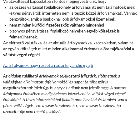
Valutaváltással kapcsolatban fontos megjegyeztnünk, hogy
az összes váltással foglalkozó hely árfolyamai itt nem találhatóak meg
(egyes pénzváltók interneten nem is teszik közzé árfolyamaikat). Vannak
pénzváltók, amik a bankoknál jobb árfolyamokkal üzemelnek.
nem minden külföldi fizetőeszköz váltható mindenhol
bizonyos pénzváltással foglalkozó helyeken
egyéb költségek is
felmerülhetnek
.
Az elérhető valutákkal és az aktuális árfolyamokkal kapcsolatban, valamint
az egyéb költségek miatt
minden alkalommal érdemes előre tájékozódni a
váltást végző cégnél
.
Az árfolyamok nagy részét a napiárfolyam.hu gyűjti
Az oldalon található árfolyamok tájékoztató jellegűek
, eltérhetnek a
valóságban alkalmazott árfolyamoktól és naponta többször is
megváltozhatnak (akár úgy is, hogy az nálunk nem jelenik meg). A pontos
árfolyamok érdekében mindig érdemes közvetlenül a váltást végző cégnél
érdeklődni. A téves információkból fakadó problémákért és károkért sem a
pénzt váltó cégek, sem a www.tozsdeasz.hu, sem a www.tozsdeasz.hu
üzemeltetője nem tehető felelőssé.