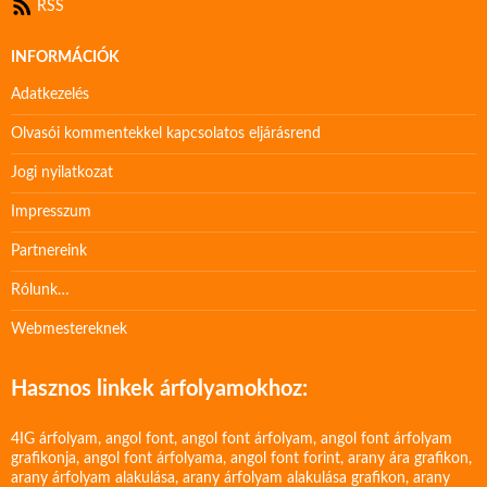
RSS
INFORMÁCIÓK
Adatkezelés
Olvasói kommentekkel kapcsolatos eljárásrend
Jogi nyilatkozat
Impresszum
Partnereink
Rólunk…
Webmestereknek
Hasznos linkek árfolyamokhoz:
4IG árfolyam
,
angol font
,
angol font árfolyam
,
angol font árfolyam
grafikonja
,
angol font árfolyama
,
angol font forint
,
arany ára grafikon
,
arany árfolyam alakulása
,
arany árfolyam alakulása grafikon
,
arany