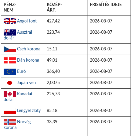
PÉNZ-
KÖZÉP-
FRISSÍTÉS IDEJE
NEM
ÁRF.
Angol font
427,42
2026-08-07
Ausztrál
223,74
2026-08-07
dollár
Cseh korona
15,11
2026-08-07
Dán korona
49,01
2026-08-07
Euró
366,40
2026-08-07
Japán yen
2,0075
2026-08-07
Kanadai
226,73
2026-08-07
dollár
Lengyel zloty
85,18
2026-08-07
Norvég
33,39
2026-08-07
korona