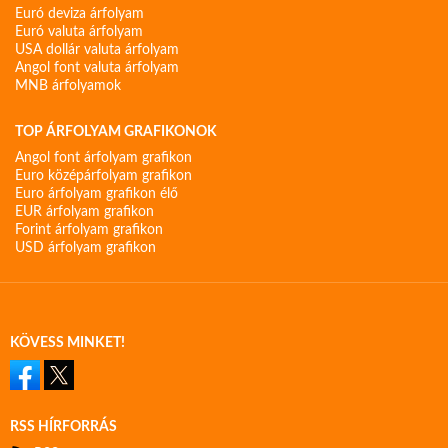
Euró deviza árfolyam
Euró valuta árfolyam
USA dollár valuta árfolyam
Angol font valuta árfolyam
MNB árfolyamok
TOP ÁRFOLYAM GRAFIKONOK
Angol font árfolyam grafikon
Euro középárfolyam grafikon
Euro árfolyam grafikon élő
EUR árfolyam grafikon
Forint árfolyam grafikon
USD árfolyam grafikon
KÖVESS MINKET!
RSS HÍRFORRÁS