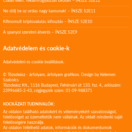
Csalás ellen: reklámfogyasztás okosan – ÍNSZE S2E12
Ne dőlj be az ordas nagy kamunak! – ÍNSZE S2E11
Kifinomult kriptovalutás kifosztás – ÍNSZE S2E10
A spanyol szerelmi átverés – ÍNSZE S2E9
Adatvédelem és cookie-k
Adatvédelmi és cookie beállítások.
© Tőzsdeász - árfolyam, árfolyam grafikon. Design by
Kelemen
Szabolcs
Tőzsdeász Kft., 1116 Budapest, Fehérvári út 133. fsz. 4., adószám:
23996685-2-43, cégjegyzék szám: 01-09-988371
KOCKÁZATI TUDNIVALÓK:
Az oldalon található adatokért és véleményekért szavatosságot,
felelősséget az üzemeltetők nem vállalnak. Az oldalt mindenki saját
felelősségére használja.
Az oldalon fellelhető adatok, információk és dokumentumok