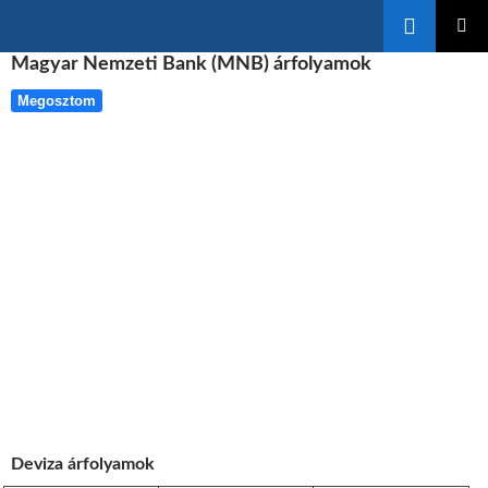
Keresés
KILÉPÉS
Magyar Nemzeti Bank (MNB) árfolyamok
ELSŐDL
A
MENÜ
TARTALOMBA
Megosztom
Deviza árfolyamok