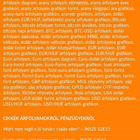
árfolyam diagram
,
arany árfolyam előrejelzés
,
arany árfolyam éves
grafikon
,
arany árfolyam grafikon forint
,
arany világpiaci ára grafikon
,
arany-euro árfolyam grafikon
,
aranyár grafikon
,
árfolyam dollár
,
arfolyam EUR/HUF
,
befektetési arany árfolyam grafikon
,
Bitcoin
árfolyam
,
bitcoin árfolyam forint
,
bitcoin átváltás
,
bitcoin grafikon
,
bitcoin napi árfolyam
,
BTC árfolyam
,
BTC-USD árfolyam
,
dollár
árfolyam alakulása
,
dollár árfolyam grafikon MNB
,
dollár árfolyam
változás
,
dollár árfolyam változás grafikon
,
dollár árfolyama grafikon
,
dollár forint árfolyam
,
dollár középárfolyam
,
EUR árfolyam
,
EUR
árfolyam grafikon
,
EUR/HUF árfolyam grafikon
,
EUR/HUF grafikon
,
Euro árfolyam
,
Euro árfolyam diagram
,
Euro-dollár árfolyam grafikon
,
Euro-forint árfolyam
,
Euro-Forint árfolyam grafikon
,
font árfolyam
,
font árfolyam grafikon
,
font-euro árfolyam grafikon
,
font-forint
árfolyam
,
Forint-Euro árfolyam
,
forint-Euro árfolyam grafikon
,
forint-
font árfolyam
,
GBP árfolyam grafikon
,
MOL részvény árfolyam
,
olaj
ára grafikon
,
olaj árfolyam grafikon
,
OPUS árfolyam
OTP részvény
árfolyam
,
Richter részvény árfolyam
,
Tesla árfolyam
,
USA dollár
árfolyam
,
USA dollár forint árfolyam grafikon
,
USD árfolyam grafikon
,
USD/HUF árfolyam
,
USD/HUF árfolyam grafikon
CIKKEK ÁRFOLYAMOKRÓL, PÉNZÜGYEKRŐL
Miért nem segít a jó tanács csalás ellen? – ÍNSZE S2E13