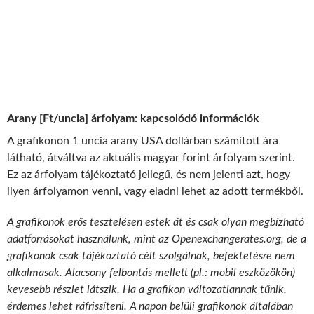
Arany [Ft/uncia] árfolyam: kapcsolódó információk
A grafikonon 1 uncia arany USA dollárban számított ára
látható, átváltva az aktuális magyar forint árfolyam szerint.
Ez az árfolyam tájékoztató jellegű, és nem jelenti azt, hogy
ilyen árfolyamon venni, vagy eladni lehet az adott termékből.
A grafikonok erős tesztelésen estek át és csak olyan megbízható
adatforrásokat használunk, mint az Openexchangerates.org, de a
grafikonok csak tájékoztató célt szolgálnak, befektetésre nem
alkalmasak. Alacsony felbontás mellett (pl.: mobil eszközökön)
kevesebb részlet látszik. Ha a grafikon változatlannak tűnik,
érdemes lehet ráfrissíteni. A napon belüli grafikonok általában