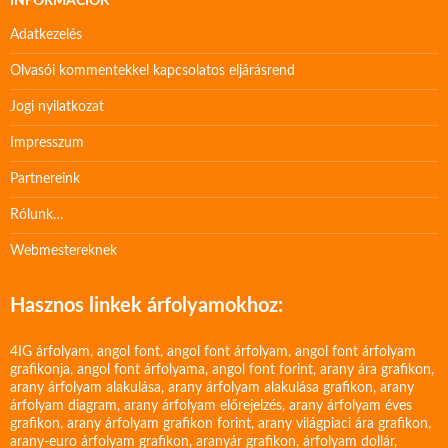
INFORMÁCIÓK
Adatkezelés
Olvasói kommentekkel kapcsolatos eljárásrend
Jogi nyilatkozat
Impresszum
Partnereink
Rólunk…
Webmestereknek
Hasznos linkek árfolyamokhoz:
4IG árfolyam
,
angol font
,
angol font árfolyam
,
angol font árfolyam
grafikonja
,
angol font árfolyama
,
angol font forint
,
arany ára grafikon
,
arany árfolyam alakulása
,
arany árfolyam alakulása grafikon
,
arany
árfolyam diagram
,
arany árfolyam előrejelzés
,
arany árfolyam éves
grafikon
,
arany árfolyam grafikon forint
,
arany világpiaci ára grafikon
,
arany-euro árfolyam grafikon
,
aranyár grafikon
,
árfolyam dollár
,