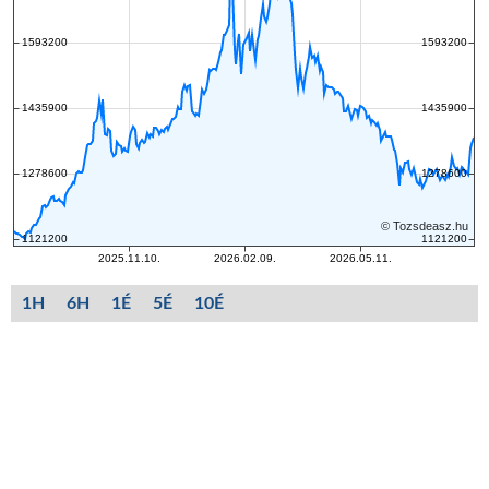
1H
6H
1É
5É
10É