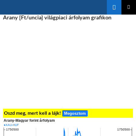
Keresés
KILÉPÉS
Arany [Ft/uncia] világpiaci árfolyam grafikon
ELSŐDL
A
MENÜ
TARTALOMBA
Oszd meg, mert kell a lájk!
Megosztom