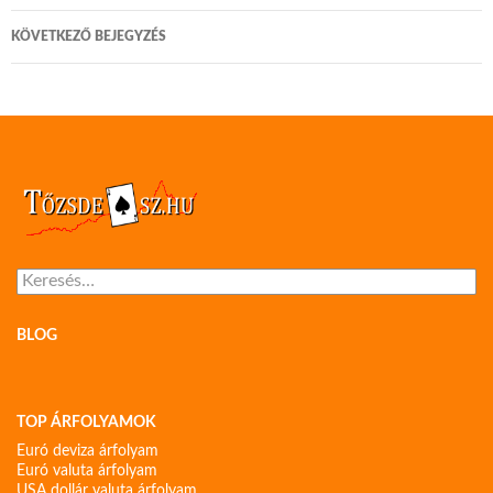
KÖVETKEZŐ BEJEGYZÉS
Keresés:
BLOG
TOP ÁRFOLYAMOK
Euró deviza árfolyam
Euró valuta árfolyam
USA dollár valuta árfolyam