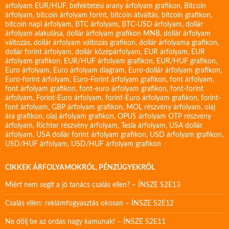
arfolyam EUR/HUF
,
befektetési arany árfolyam grafikon
,
Bitcoin
árfolyam
,
bitcoin árfolyam forint
,
bitcoin átváltás
,
bitcoin grafikon
,
bitcoin napi árfolyam
,
BTC árfolyam
,
BTC-USD árfolyam
,
dollár
árfolyam alakulása
,
dollár árfolyam grafikon MNB
,
dollár árfolyam
változás
,
dollár árfolyam változás grafikon
,
dollár árfolyama grafikon
,
dollár forint árfolyam
,
dollár középárfolyam
,
EUR árfolyam
,
EUR
árfolyam grafikon
,
EUR/HUF árfolyam grafikon
,
EUR/HUF grafikon
,
Euro árfolyam
,
Euro árfolyam diagram
,
Euro-dollár árfolyam grafikon
,
Euro-forint árfolyam
,
Euro-Forint árfolyam grafikon
,
font árfolyam
,
font árfolyam grafikon
,
font-euro árfolyam grafikon
,
font-forint
árfolyam
,
Forint-Euro árfolyam
,
forint-Euro árfolyam grafikon
,
forint-
font árfolyam
,
GBP árfolyam grafikon
,
MOL részvény árfolyam
,
olaj
ára grafikon
,
olaj árfolyam grafikon
,
OPUS árfolyam
OTP részvény
árfolyam
,
Richter részvény árfolyam
,
Tesla árfolyam
,
USA dollár
árfolyam
,
USA dollár forint árfolyam grafikon
,
USD árfolyam grafikon
,
USD/HUF árfolyam
,
USD/HUF árfolyam grafikon
CIKKEK ÁRFOLYAMOKRÓL, PÉNZÜGYEKRŐL
Miért nem segít a jó tanács csalás ellen? – ÍNSZE S2E13
Csalás ellen: reklámfogyasztás okosan – ÍNSZE S2E12
Ne dőlj be az ordas nagy kamunak! – ÍNSZE S2E11