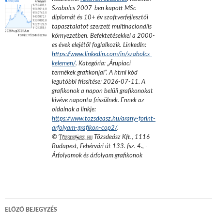
Szabolcs 2007-ben kapott MSc
diplomát és 10+ év szoftverfejlesztői
tapasztalatot szerzett multinacionális
környezetben. Befektetésekkel a 2000-
es évek elejétől foglalkozik.
LinkedIn:
https://www.linkedin.com/in/szabolcs-
kelemen/
. Kategória: „
Árupiaci
termékek grafikonjai
”.
A html kód
legutóbbi frissítése:
2026-07-11
. A
grafikonok a napon belüli grafikonokat
kivéve naponta frissülnek. Ennek az
oldalnak a linkje:
https://www.tozsdeasz.hu/arany-forint-
arfolyam-grafikon-cop2/
.
©
Tőzsdeász Kft.
,
1116
Budapest, Fehérvári út 133. fsz. 4.
,
-
Árfolyamok és árfolyam grafikonok
Bejegyzés
ELŐZŐ BEJEGYZÉS
navigáció