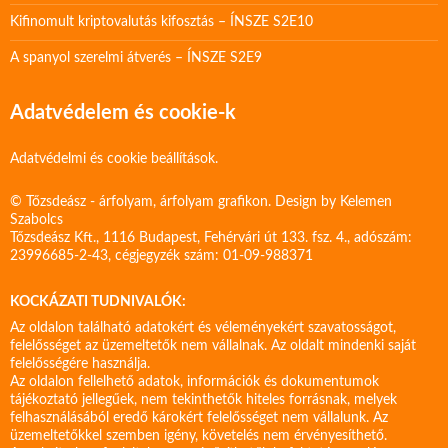
Kifinomult kriptovalutás kifosztás – ÍNSZE S2E10
A spanyol szerelmi átverés – ÍNSZE S2E9
Adatvédelem és cookie-k
Adatvédelmi és cookie beállítások.
© Tőzsdeász - árfolyam, árfolyam grafikon. Design by
Kelemen
Szabolcs
Tőzsdeász Kft., 1116 Budapest, Fehérvári út 133. fsz. 4., adószám:
23996685-2-43, cégjegyzék szám: 01-09-988371
KOCKÁZATI TUDNIVALÓK:
Az oldalon található adatokért és véleményekért szavatosságot,
felelősséget az üzemeltetők nem vállalnak. Az oldalt mindenki saját
felelősségére használja.
Az oldalon fellelhető adatok, információk és dokumentumok
tájékoztató jellegűek, nem tekinthetők hiteles forrásnak, melyek
felhasználásából eredő károkért felelősséget nem vállalunk. Az
üzemeltetőkkel szemben igény, követelés nem érvényesíthető.