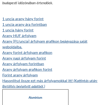
budapesti időzónában értendőek.
1 uncia arany hány forint
1 uncia arany ára forintban
1 uncia hány forint
Arany HUF árfolyam
Arany [Ft/uncia] árfolyam grafikon beágyazása saját
weboldalba.
Arany forint árfolyam grafikon
Arany napi árfolyam forint
Arany árfolyam forintban
Arany árfolyam grafikon forint
Forint arany árfolyam
Hasonlítsd össze ezt más árfolyamokkal itt!
(Kattintás után:
Betöltés beépített adatból.)
Alumínium