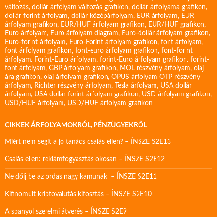
változás
,
dollár árfolyam változás grafikon
,
dollár árfolyama grafikon
,
dollár forint árfolyam
,
dollár középárfolyam
,
EUR árfolyam
,
EUR
árfolyam grafikon
,
EUR/HUF árfolyam grafikon
,
EUR/HUF grafikon
,
Euro árfolyam
,
Euro árfolyam diagram
,
Euro-dollár árfolyam grafikon
,
Euro-forint árfolyam
,
Euro-Forint árfolyam grafikon
,
font árfolyam
,
font árfolyam grafikon
,
font-euro árfolyam grafikon
,
font-forint
árfolyam
,
Forint-Euro árfolyam
,
forint-Euro árfolyam grafikon
,
forint-
font árfolyam
,
GBP árfolyam grafikon
,
MOL részvény árfolyam
,
olaj
ára grafikon
,
olaj árfolyam grafikon
,
OPUS árfolyam
OTP részvény
árfolyam
,
Richter részvény árfolyam
,
Tesla árfolyam
,
USA dollár
árfolyam
,
USA dollár forint árfolyam grafikon
,
USD árfolyam grafikon
,
USD/HUF árfolyam
,
USD/HUF árfolyam grafikon
CIKKEK ÁRFOLYAMOKRÓL, PÉNZÜGYEKRŐL
Miért nem segít a jó tanács csalás ellen? – ÍNSZE S2E13
Csalás ellen: reklámfogyasztás okosan – ÍNSZE S2E12
Ne dőlj be az ordas nagy kamunak! – ÍNSZE S2E11
Kifinomult kriptovalutás kifosztás – ÍNSZE S2E10
A spanyol szerelmi átverés – ÍNSZE S2E9