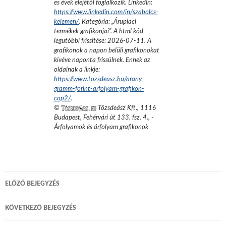
es évek elejétől foglalkozik.
LinkedIn:
https://www.linkedin.com/in/szabolcs-
kelemen/
. Kategória: „
Árupiaci
termékek grafikonjai
”.
A html kód
legutóbbi frissítése:
2026-07-11
. A
grafikonok a napon belüli grafikonokat
kivéve naponta frissülnek. Ennek az
oldalnak a linkje:
https://www.tozsdeasz.hu/arany-
gramm-forint-arfolyam-grafikon-
cop2/
.
©
Tőzsdeász Kft.
,
1116
Budapest, Fehérvári út 133. fsz. 4.
,
-
Árfolyamok és árfolyam grafikonok
Bejegyzés
ELŐZŐ BEJEGYZÉS
navigáció
KÖVETKEZŐ BEJEGYZÉS