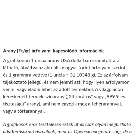
Arany [Ft/gr] árfolyam: kapcsolódó információk
A grafikonon 1 uncia arany USA dollárban számított ára
látható, átváltva az aktuális magyar forint árfolyam szerint,
és 1 grammra vetítve (1 uncia = 31,10348 g). Ez az árfolyam
tájékoztató jellegű, és nem jelenti azt, hogy ilyen árfolyamon
venni, vagy eladni lehet az adott termékből. A világpiacon
kereskedett termék színarany („24 karátos” vagy „999.9-es
tisztaságú” arany), ami nem egyezik meg a fehérarannyal,
vagy a törtarannyal.
A grafikonok erős tesztelésen estek át és csak olyan megbízható
adatforrásokat használunk, mint az Openexchangerates.org, de a