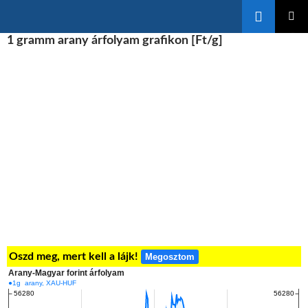
Keresés
KILÉPÉS
1 gramm arany árfolyam grafikon [Ft/g]
ELSŐDL
A
MENÜ
TARTALOMBA
Oszd meg, mert kell a lájk!
Megosztom