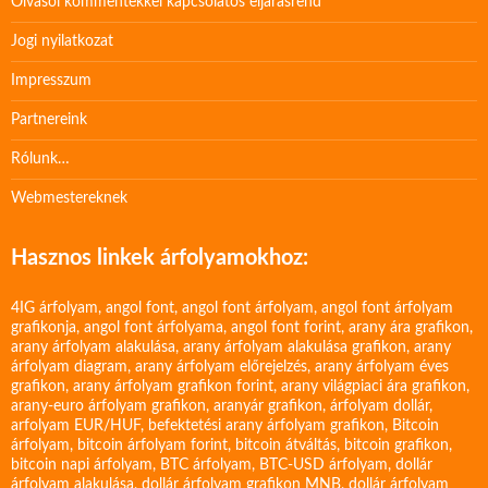
Olvasói kommentekkel kapcsolatos eljárásrend
Jogi nyilatkozat
Impresszum
Partnereink
Rólunk…
Webmestereknek
Hasznos linkek árfolyamokhoz:
4IG árfolyam
,
angol font
,
angol font árfolyam
,
angol font árfolyam
grafikonja
,
angol font árfolyama
,
angol font forint
,
arany ára grafikon
,
arany árfolyam alakulása
,
arany árfolyam alakulása grafikon
,
arany
árfolyam diagram
,
arany árfolyam előrejelzés
,
arany árfolyam éves
grafikon
,
arany árfolyam grafikon forint
,
arany világpiaci ára grafikon
,
arany-euro árfolyam grafikon
,
aranyár grafikon
,
árfolyam dollár
,
arfolyam EUR/HUF
,
befektetési arany árfolyam grafikon
,
Bitcoin
árfolyam
,
bitcoin árfolyam forint
,
bitcoin átváltás
,
bitcoin grafikon
,
bitcoin napi árfolyam
,
BTC árfolyam
,
BTC-USD árfolyam
,
dollár
árfolyam alakulása
,
dollár árfolyam grafikon MNB
,
dollár árfolyam