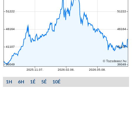
1H
6H
1É
5É
10É