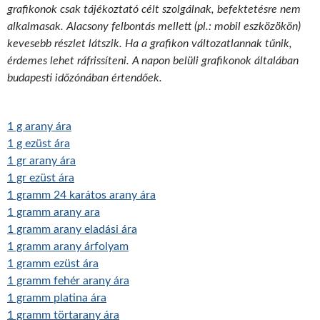
grafikonok csak tájékoztató célt szolgálnak, befektetésre nem
alkalmasak. Alacsony felbontás mellett (pl.: mobil eszközökön)
kevesebb részlet látszik. Ha a grafikon változatlannak tűnik,
érdemes lehet ráfrissíteni. A napon belüli grafikonok általában
budapesti időzónában értendőek.
1 g arany ára
1 g ezüst ára
1 gr arany ára
1 gr ezüst ára
1 gramm 24 karátos arany ára
1 gramm arany ara
1 gramm arany eladási ára
1 gramm arany árfolyam
1 gramm ezüst ára
1 gramm fehér arany ára
1 gramm platina ára
1 gramm törtarany ára