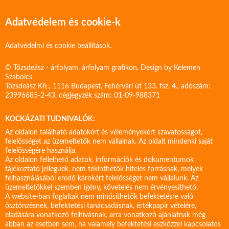
Adatvédelem és cookie-k
Adatvédelmi és cookie beállítások.
© Tőzsdeász - árfolyam, árfolyam grafikon. Design by
Kelemen
Szabolcs
Tőzsdeász Kft., 1116 Budapest, Fehérvári út 133. fsz. 4., adószám:
23996685-2-43, cégjegyzék szám: 01-09-988371
KOCKÁZATI TUDNIVALÓK:
Az oldalon található adatokért és véleményekért szavatosságot,
felelősséget az üzemeltetők nem vállalnak. Az oldalt mindenki saját
felelősségére használja.
Az oldalon fellelhető adatok, információk és dokumentumok
tájékoztató jellegűek, nem tekinthetők hiteles forrásnak, melyek
felhasználásából eredő károkért felelősséget nem vállalunk. Az
üzemeltetőkkel szemben igény, követelés nem érvényesíthető.
A website-ban foglaltak nem minősíthetők befektetésre való
ösztönzésnek, befektetési tanácsadásnak, értékpapír vételére,
eladására vonatkozó felhívásnak, arra vonatkozó ajánlatnak még
abban az esetben sem, ha valamely befektetési eszközzel kapcsolatos