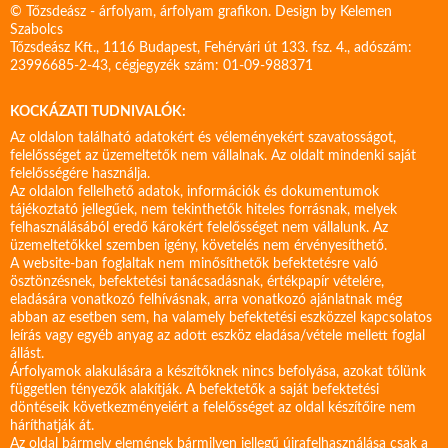
© Tőzsdeász - árfolyam, árfolyam grafikon. Design by
Kelemen
Szabolcs
Tőzsdeász Kft., 1116 Budapest, Fehérvári út 133. fsz. 4., adószám:
23996685-2-43, cégjegyzék szám: 01-09-988371
KOCKÁZATI TUDNIVALÓK:
Az oldalon található adatokért és véleményekért szavatosságot,
felelősséget az üzemeltetők nem vállalnak. Az oldalt mindenki saját
felelősségére használja.
Az oldalon fellelhető adatok, információk és dokumentumok
tájékoztató jellegűek, nem tekinthetők hiteles forrásnak, melyek
felhasználásából eredő károkért felelősséget nem vállalunk. Az
üzemeltetőkkel szemben igény, követelés nem érvényesíthető.
A website-ban foglaltak nem minősíthetők befektetésre való
ösztönzésnek, befektetési tanácsadásnak, értékpapír vételére,
eladására vonatkozó felhívásnak, arra vonatkozó ajánlatnak még
abban az esetben sem, ha valamely befektetési eszközzel kapcsolatos
leírás vagy egyéb anyag az adott eszköz eladása/vétele mellett foglal
állást.
Árfolyamok alakulására a készítőknek nincs befolyása, azokat tőlünk
független tényezők alakítják. A befektetők a saját befektetési
döntéseik következményeiért a felelősséget az oldal készítőire nem
háríthatják át.
Az oldal bármely elemének bármilyen jellegű újrafelhasználása csak a