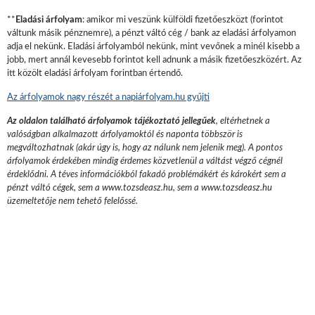
**
Eladási árfolyam
: amikor mi veszünk külföldi fizetőeszközt (forintot
váltunk másik pénznemre), a pénzt váltó cég / bank az eladási árfolyamon
adja el nekünk. Eladási árfolyamból nekünk, mint vevőnek a minél kisebb a
jobb, mert annál kevesebb forintot kell adnunk a másik fizetőeszközért. Az
itt közölt eladási árfolyam forintban értendő.
Az árfolyamok nagy részét a napiárfolyam.hu gyűjti
Az oldalon található árfolyamok tájékoztató jellegűek
, eltérhetnek a
valóságban alkalmazott árfolyamoktól és naponta többször is
megváltozhatnak (akár úgy is, hogy az nálunk nem jelenik meg). A pontos
árfolyamok érdekében mindig érdemes közvetlenül a váltást végző cégnél
érdeklődni. A téves információkból fakadó problémákért és károkért sem a
pénzt váltó cégek, sem a www.tozsdeasz.hu, sem a www.tozsdeasz.hu
üzemeltetője nem tehető felelőssé.