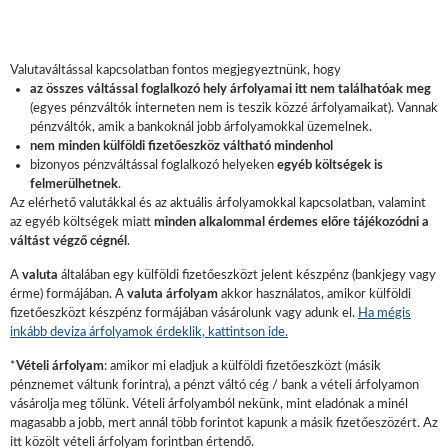
Valutaváltással kapcsolatban fontos megjegyeztnünk, hogy
az összes váltással foglalkozó hely árfolyamai itt nem találhatóak meg
(egyes pénzváltók interneten nem is teszik közzé árfolyamaikat). Vannak
pénzváltók, amik a bankoknál jobb árfolyamokkal üzemelnek.
nem minden külföldi fizetőeszköz váltható mindenhol
bizonyos pénzváltással foglalkozó helyeken
egyéb költségek is
felmerülhetnek
.
Az elérhető valutákkal és az aktuális árfolyamokkal kapcsolatban, valamint
az egyéb költségek miatt
minden alkalommal érdemes előre tájékozódni a
váltást végző cégnél
.
A
valuta
általában egy külföldi fizetőeszközt jelent készpénz (bankjegy vagy
érme) formájában. A
valuta árfolyam
akkor használatos, amikor külföldi
fizetőeszközt készpénz formájában vásárolunk vagy adunk el.
Ha mégis
inkább deviza árfolyamok érdeklik, kattintson ide.
*
Vételi árfolyam
: amikor mi eladjuk a külföldi fizetőeszközt (másik
pénznemet váltunk forintra), a pénzt váltó cég / bank a vételi árfolyamon
vásárolja meg tőlünk. Vételi árfolyamból nekünk, mint eladónak a minél
magasabb a jobb, mert annál több forintot kapunk a másik fizetőeszözért. Az
itt közölt vételi árfolyam forintban értendő.