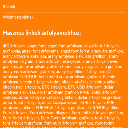
Rólunk…
Webmestereknek
Hasznos linkek árfolyamokhoz:
4IG árfolyam
,
angol font
,
angol font árfolyam
,
angol font árfolyam
grafikonja
,
angol font árfolyama
,
angol font forint
,
arany ára grafikon
,
arany árfolyam alakulása
,
arany árfolyam alakulása grafikon
,
arany
árfolyam diagram
,
arany árfolyam előrejelzés
,
arany árfolyam éves
grafikon
,
arany árfolyam grafikon forint
,
arany világpiaci ára grafikon
,
arany-euro árfolyam grafikon
,
aranyár grafikon
,
árfolyam dollár
,
arfolyam EUR/HUF
,
befektetési arany árfolyam grafikon
,
Bitcoin
árfolyam
,
bitcoin árfolyam forint
,
bitcoin átváltás
,
bitcoin grafikon
,
bitcoin napi árfolyam
,
BTC árfolyam
,
BTC-USD árfolyam
,
dollár
árfolyam alakulása
,
dollár árfolyam grafikon MNB
,
dollár árfolyam
változás
,
dollár árfolyam változás grafikon
,
dollár árfolyama grafikon
,
dollár forint árfolyam
,
dollár középárfolyam
,
EUR árfolyam
,
EUR
árfolyam grafikon
,
EUR/HUF árfolyam grafikon
,
EUR/HUF grafikon
,
Euro árfolyam
,
Euro árfolyam diagram
,
Euro-dollár árfolyam grafikon
,
Euro-forint árfolyam
,
Euro-Forint árfolyam grafikon
,
font árfolyam
,
font árfolyam grafikon
,
font-euro árfolyam grafikon
,
font-forint