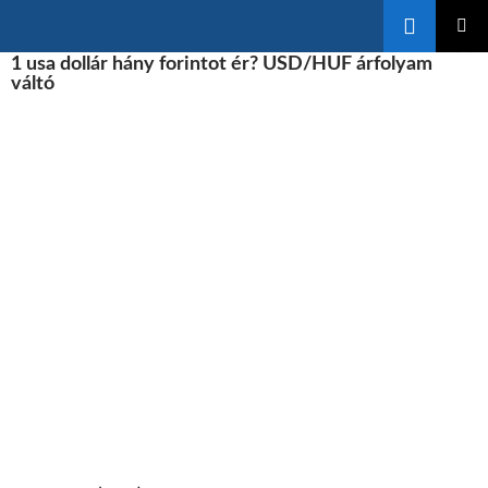
Keresés
KILÉPÉS
1 usa dollár hány forintot ér? USD/HUF árfolyam
ELSŐDL
A
MENÜ
váltó
TARTALOMBA