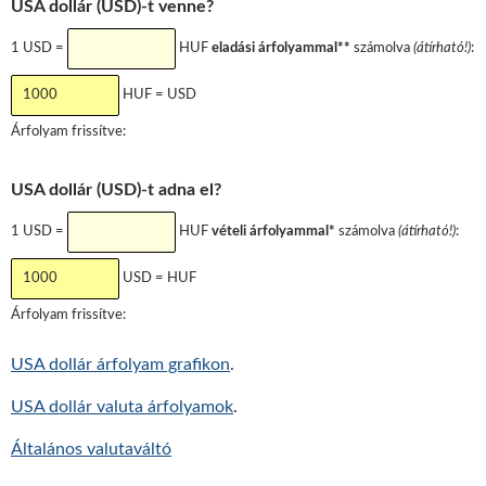
USA dollár (USD)
-t venne?
1
USD
=
HUF
eladási árfolyammal**
számolva
(átírható!)
:
HUF =
USD
Árfolyam frissítve:
USA dollár (USD)
-t adna el?
1
USD
=
HUF
vételi árfolyammal*
számolva
(átírható!)
:
USD
=
HUF
Árfolyam frissítve:
USA dollár
árfolyam grafikon
.
USA dollár
valuta árfolyamok
.
Általános valutaváltó