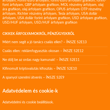
árfolyam
,
Forint-Euro árfolyam
,
forint-Euro árfolyam grafikon
,
forint-
font árfolyam
,
GBP árfolyam grafikon
,
MOL részvény árfolyam
,
olaj
ára grafikon
,
olaj árfolyam grafikon
,
OPUS árfolyam
OTP részvény
árfolyam
,
Richter részvény árfolyam
,
Tesla árfolyam
,
USA dollár
árfolyam
,
USA dollár forint árfolyam grafikon
,
USD árfolyam grafikon
,
USD/HUF árfolyam
,
USD/HUF árfolyam grafikon
CIKKEK ÁRFOLYAMOKRÓL, PÉNZÜGYEKRŐL
Miért nem segít a jó tanács csalás ellen? – ÍNSZE S2E13
Csalás ellen: reklámfogyasztás okosan – ÍNSZE S2E12
Ne dőlj be az ordas nagy kamunak! – ÍNSZE S2E11
Kifinomult kriptovalutás kifosztás – ÍNSZE S2E10
A spanyol szerelmi átverés – ÍNSZE S2E9
Adatvédelem és cookie-k
Adatvédelmi és cookie beállítások.