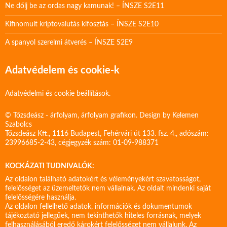
Ne dőlj be az ordas nagy kamunak! – ÍNSZE S2E11
Kifinomult kriptovalutás kifosztás – ÍNSZE S2E10
A spanyol szerelmi átverés – ÍNSZE S2E9
Adatvédelem és cookie-k
Adatvédelmi és cookie beállítások.
© Tőzsdeász - árfolyam, árfolyam grafikon. Design by
Kelemen
Szabolcs
Tőzsdeász Kft., 1116 Budapest, Fehérvári út 133. fsz. 4., adószám:
23996685-2-43, cégjegyzék szám: 01-09-988371
KOCKÁZATI TUDNIVALÓK:
Az oldalon található adatokért és véleményekért szavatosságot,
felelősséget az üzemeltetők nem vállalnak. Az oldalt mindenki saját
felelősségére használja.
Az oldalon fellelhető adatok, információk és dokumentumok
tájékoztató jellegűek, nem tekinthetők hiteles forrásnak, melyek
felhasználásából eredő károkért felelősséget nem vállalunk. Az