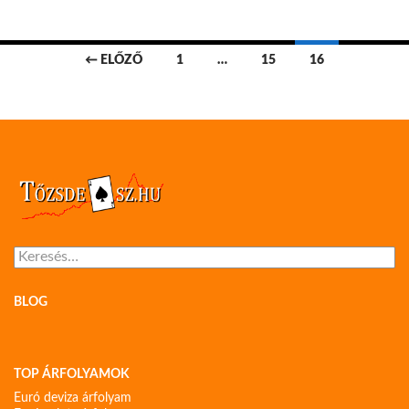
Bejegyzések
← ELŐZŐ
1
…
15
16
navigációja
Keresés:
BLOG
TOP ÁRFOLYAMOK
Euró deviza árfolyam