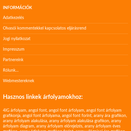
INFORMÁCIÓK
Adatkezelés
Olvasói kommentekkel kapcsolatos eljárásrend
Jogi nyilatkozat
Impresszum
Partnereink
Rólunk…
Webmestereknek
Hasznos linkek árfolyamokhoz:
4IG árfolyam
,
angol font
,
angol font árfolyam
,
angol font árfolyam
grafikonja
,
angol font árfolyama
,
angol font forint
,
arany ára grafikon
,
arany árfolyam alakulása
,
arany árfolyam alakulása grafikon
,
arany
árfolyam diagram
,
arany árfolyam előrejelzés
,
arany árfolyam éves