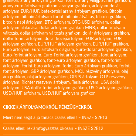
grafikon
,
arany árfolyam grafikon forint
,
arany világpiaci ára grafikon
,
arany-euro árfolyam grafikon
,
aranyár grafikon
,
árfolyam dollár
,
arfolyam EUR/HUF
,
befektetési arany árfolyam grafikon
,
Bitcoin
árfolyam
,
bitcoin árfolyam forint
,
bitcoin átváltás
,
bitcoin grafikon
,
bitcoin napi árfolyam
,
BTC árfolyam
,
BTC-USD árfolyam
,
dollár
árfolyam alakulása
,
dollár árfolyam grafikon MNB
,
dollár árfolyam
változás
,
dollár árfolyam változás grafikon
,
dollár árfolyama grafikon
,
dollár forint árfolyam
,
dollár középárfolyam
,
EUR árfolyam
,
EUR
árfolyam grafikon
,
EUR/HUF árfolyam grafikon
,
EUR/HUF grafikon
,
Euro árfolyam
,
Euro árfolyam diagram
,
Euro-dollár árfolyam grafikon
,
Euro-forint árfolyam
,
Euro-Forint árfolyam grafikon
,
font árfolyam
,
font árfolyam grafikon
,
font-euro árfolyam grafikon
,
font-forint
árfolyam
,
Forint-Euro árfolyam
,
forint-Euro árfolyam grafikon
,
forint-
font árfolyam
,
GBP árfolyam grafikon
,
MOL részvény árfolyam
,
olaj
ára grafikon
,
olaj árfolyam grafikon
,
OPUS árfolyam
OTP részvény
árfolyam
,
Richter részvény árfolyam
,
Tesla árfolyam
,
USA dollár
árfolyam
,
USA dollár forint árfolyam grafikon
,
USD árfolyam grafikon
,
USD/HUF árfolyam
,
USD/HUF árfolyam grafikon
CIKKEK ÁRFOLYAMOKRÓL, PÉNZÜGYEKRŐL
Miért nem segít a jó tanács csalás ellen? – ÍNSZE S2E13
Csalás ellen: reklámfogyasztás okosan – ÍNSZE S2E12