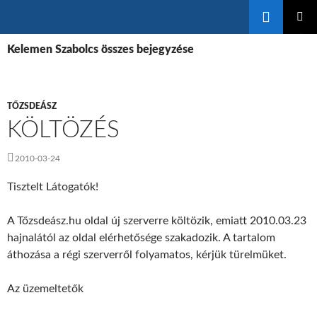
Keresés
KILÉPÉS
ELSŐDL
A
Kelemen Szabolcs összes bejegyzése
MENÜ
TARTALOMBA
TŐZSDEÁSZ
KÖLTÖZÉS
2010-03-24
Tisztelt Látogatók!
A Tőzsdeász.hu oldal új szerverre költözik, emiatt 2010.03.23
hajnalától az oldal elérhetősége szakadozik. A tartalom
áthozása a régi szerverről folyamatos, kérjük türelmüket.
Az üzemeltetők