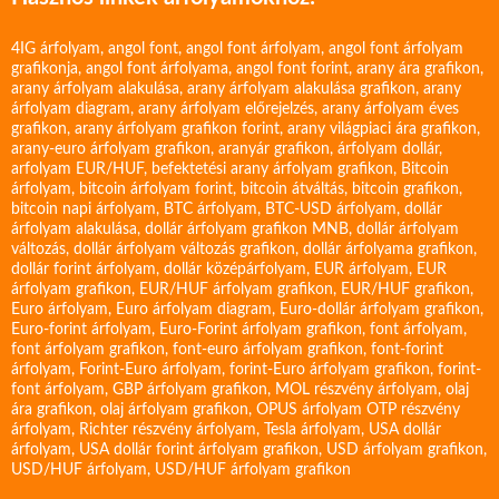
4IG árfolyam
,
angol font
,
angol font árfolyam
,
angol font árfolyam
grafikonja
,
angol font árfolyama
,
angol font forint
,
arany ára grafikon
,
arany árfolyam alakulása
,
arany árfolyam alakulása grafikon
,
arany
árfolyam diagram
,
arany árfolyam előrejelzés
,
arany árfolyam éves
grafikon
,
arany árfolyam grafikon forint
,
arany világpiaci ára grafikon
,
arany-euro árfolyam grafikon
,
aranyár grafikon
,
árfolyam dollár
,
arfolyam EUR/HUF
,
befektetési arany árfolyam grafikon
,
Bitcoin
árfolyam
,
bitcoin árfolyam forint
,
bitcoin átváltás
,
bitcoin grafikon
,
bitcoin napi árfolyam
,
BTC árfolyam
,
BTC-USD árfolyam
,
dollár
árfolyam alakulása
,
dollár árfolyam grafikon MNB
,
dollár árfolyam
változás
,
dollár árfolyam változás grafikon
,
dollár árfolyama grafikon
,
dollár forint árfolyam
,
dollár középárfolyam
,
EUR árfolyam
,
EUR
árfolyam grafikon
,
EUR/HUF árfolyam grafikon
,
EUR/HUF grafikon
,
Euro árfolyam
,
Euro árfolyam diagram
,
Euro-dollár árfolyam grafikon
,
Euro-forint árfolyam
,
Euro-Forint árfolyam grafikon
,
font árfolyam
,
font árfolyam grafikon
,
font-euro árfolyam grafikon
,
font-forint
árfolyam
,
Forint-Euro árfolyam
,
forint-Euro árfolyam grafikon
,
forint-
font árfolyam
,
GBP árfolyam grafikon
,
MOL részvény árfolyam
,
olaj
ára grafikon
,
olaj árfolyam grafikon
,
OPUS árfolyam
OTP részvény
árfolyam
,
Richter részvény árfolyam
,
Tesla árfolyam
,
USA dollár
árfolyam
,
USA dollár forint árfolyam grafikon
,
USD árfolyam grafikon
,
USD/HUF árfolyam
,
USD/HUF árfolyam grafikon