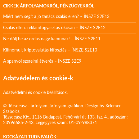
CIKKEK ÁRFOLYAMOKRÓL, PÉNZÜGYEKRŐL
Miért nem segít a jó tanács csalás ellen? – ÍNSZE S2E13
Csalás ellen: reklámfogyasztás okosan – ÍNSZE S2E12
Ne dőlj be az ordas nagy kamunak! – ÍNSZE S2E11
Kifinomult kriptovalutás kifosztás – ÍNSZE S2E10
A spanyol szerelmi átverés – ÍNSZE S2E9
Adatvédelem és cookie-k
Adatvédelmi és cookie beállítások.
© Tőzsdeász - árfolyam, árfolyam grafikon. Design by
Kelemen
Szabolcs
Tőzsdeász Kft., 1116 Budapest, Fehérvári út 133. fsz. 4., adószám:
23996685-2-43, cégjegyzék szám: 01-09-988371
KOCKÁZATI TUDNIVALÓK: