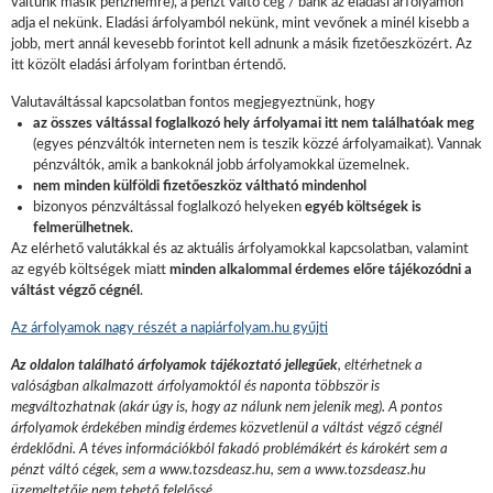
váltunk másik pénznemre), a pénzt váltó cég / bank az eladási árfolyamon
adja el nekünk. Eladási árfolyamból nekünk, mint vevőnek a minél kisebb a
jobb, mert annál kevesebb forintot kell adnunk a másik fizetőeszközért. Az
itt közölt eladási árfolyam forintban értendő.
Valutaváltással kapcsolatban fontos megjegyeztnünk, hogy
az összes váltással foglalkozó hely árfolyamai itt nem találhatóak meg
(egyes pénzváltók interneten nem is teszik közzé árfolyamaikat). Vannak
pénzváltók, amik a bankoknál jobb árfolyamokkal üzemelnek.
nem minden külföldi fizetőeszköz váltható mindenhol
bizonyos pénzváltással foglalkozó helyeken
egyéb költségek is
felmerülhetnek
.
Az elérhető valutákkal és az aktuális árfolyamokkal kapcsolatban, valamint
az egyéb költségek miatt
minden alkalommal érdemes előre tájékozódni a
váltást végző cégnél
.
Az árfolyamok nagy részét a napiárfolyam.hu gyűjti
Az oldalon található árfolyamok tájékoztató jellegűek
, eltérhetnek a
valóságban alkalmazott árfolyamoktól és naponta többször is
megváltozhatnak (akár úgy is, hogy az nálunk nem jelenik meg). A pontos
árfolyamok érdekében mindig érdemes közvetlenül a váltást végző cégnél
érdeklődni. A téves információkból fakadó problémákért és károkért sem a
pénzt váltó cégek, sem a www.tozsdeasz.hu, sem a www.tozsdeasz.hu
üzemeltetője nem tehető felelőssé.