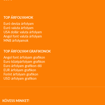
TOP ÁRFOLYAMOK
Euró deviza árfolyam
Euró valuta árfolyam
USA dollár valuta árfolyam
Angol font valuta árfolyam
MNB árfolyamok
TOP ÁRFOLYAM GRAFIKONOK
Angol font árfolyam grafikon
Euro középárfolyam grafikon
Euro árfolyam grafikon élő
EUR árfolyam grafikon
Forint árfolyam grafikon
USD árfolyam grafikon
KÖVESS MINKET!