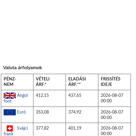
Valuta árfolyamok
PÉNZ-
VÉTELI
ELADÁSI
FRISSÍTÉS
NEM
ÁRF.*
ÁRF.**
IDEJE
Angol
412,15
437,65
2026-08-07
00:00
font
Euró
353,08
374,92
2026-08-07
00:00
Svájci
377,82
401,19
2026-08-07
00:00
frank