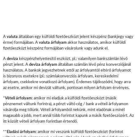
A
valuta
általában egy külföldi fizetőeszközt jelent készpénz (bankjegy vagy
érme) formájában. A
valuta árfolyam
akkor használatos, amikor külföldi
fizetőeszközt készpénz formájában vásárolunk vagy adunk el.
A
deviza
készpénzhelyettesítő eszközt, pl.: valamilyen bankszámlán lévő
pénzt jelent. A
deviza árfolyam
általában számlán lévő pénz konverziójánál
használatos. A bankok jegyezhetnek ettől az árfolyamtól eltérő árfolyamot
is bizonyos esetekre (pl.: számlakonverziós árfolyam, kereskedelmi
árfolyam, csekkekre vonatkozó árfolyam). Érdemes tájékozódni, hogy arra
az esetre, amikor mi devizát váltunk, pontosan milyen árfolyam érvényes.
*
Vételi árfolyam
: amikor mi eladjuk a külföldi fizetőeszközt (másik
pénznemet váltunk forintra), a pénzt váltó cég / bank a vételi árfolyamon
vásárolja meg tőlünk. Vételi árfolyamból nekünk, mint eladónak a minél
magasabb a jobb, mert annál több forintot kapunk a másik fizetőeszözért. Az
itt közölt vételi árfolyam forintban értendő.
**
Eladási árfolyam
: amikor mi veszünk külföldi fizetőeszközt (forintot