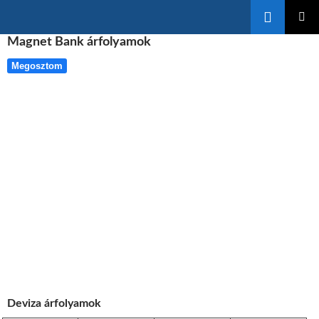
Keresés
KILÉPÉS
Magnet Bank árfolyamok
ELSŐDL
A
MENÜ
TARTALOMBA
Megosztom
Deviza árfolyamok