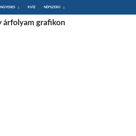
INGYENES
KVÍZ
NÉPSZERŰ
y árfolyam grafikon