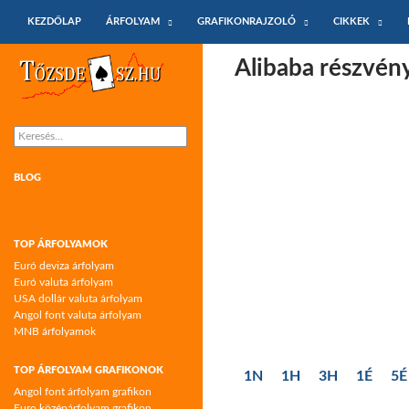
KILÉPÉS A TARTALOMBA
Keresés
KEZDŐLAP
ÁRFOLYAM
GRAFIKONRAJZOLÓ
CIKKEK
Tőzsdeász.hu – árfolyamok és árfolyam
Alibaba részvén
grafikonok
Keresés:
BLOG
TOP ÁRFOLYAMOK
Euró deviza árfolyam
Euró valuta árfolyam
USA dollár valuta árfolyam
Angol font valuta árfolyam
MNB árfolyamok
TOP ÁRFOLYAM GRAFIKONOK
1N
1H
3H
1É
5É
Angol font árfolyam grafikon
Euro középárfolyam grafikon