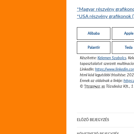
*Magyar részvény grafikon
*USA részvény grafikonok (
Alibaba
Apple
Palantir
Tesla
Készítette:
Kelemen Szabolcs
.
Kel
tapasztalatot szerzett multinacio
LinkedIn:
https://www.linkedin.c
html kód legutóbbi frissítése:
202
Ennek az oldalnak a linkje:
https
©
Tőzsdeász Kft.
,
1
Bejegyzés
ELŐZŐ BEJEGYZÉS
navigáció