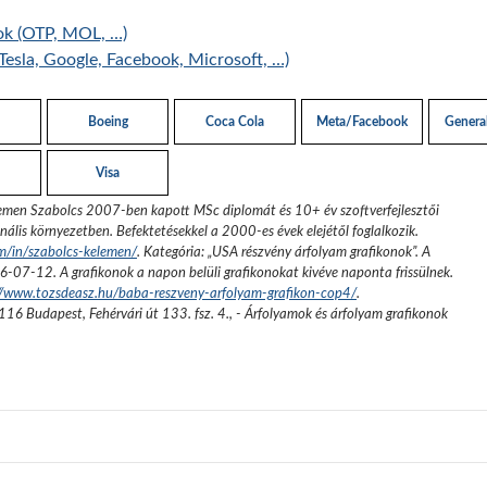
ok (OTP, MOL, …)
Tesla, Google, Facebook, Microsoft, …)
Boeing
Coca Cola
Meta/Facebook
General
Visa
emen Szabolcs 2007-ben kapott MSc diplomát és 10+ év szoftverfejlesztői
nális környezetben. Befektetésekkel a 2000-es évek elejétől foglalkozik.
om/in/szabolcs-kelemen/
. Kategória: „
USA részvény árfolyam grafikonok
”.
A
6-07-12
. A grafikonok a napon belüli grafikonokat kivéve naponta frissülnek.
://www.tozsdeasz.hu/baba-reszveny-arfolyam-grafikon-cop4/
.
116 Budapest, Fehérvári út 133. fsz. 4.
,
- Árfolyamok és árfolyam grafikonok