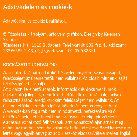
Adatvédelem és cookie-k
Adatvédelmi és cookie beállítások.
© Tőzsdeász - árfolyam, árfolyam grafikon. Design by
Kelemen
Szabolcs
Tőzsdeász Kft., 1116 Budapest, Fehérvári út 133. fsz. 4., adószám:
23996685-2-43, cégjegyzék szám: 01-09-988371
KOCKÁZATI TUDNIVALÓK:
Az oldalon található adatokért és véleményekért szavatosságot,
felelősséget az üzemeltetők nem vállalnak. Az oldalt mindenki saját
felelősségére használja.
Az oldalon fellelhető adatok, információk és dokumentumok
tájékoztató jellegűek, nem tekinthetők hiteles forrásnak, melyek
felhasználásából eredő károkért felelősséget nem vállalunk. Az
üzemeltetőkkel szemben igény, követelés nem érvényesíthető.
A website-ban foglaltak nem minősíthetők befektetésre való
ösztönzésnek, befektetési tanácsadásnak, értékpapír vételére,
eladására vonatkozó felhívásnak, arra vonatkozó ajánlatnak még
abban az esetben sem, ha valamely befektetési eszközzel kapcsolatos
leírás vagy egyéb anyag az adott eszköz eladása/vétele mellett foglal