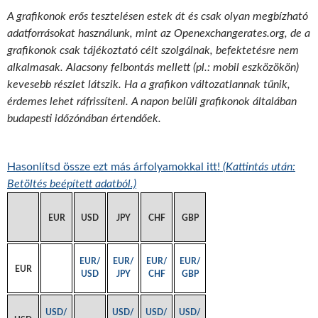
A grafikonok erős tesztelésen estek át és csak olyan megbízható
adatforrásokat használunk, mint az Openexchangerates.org, de a
grafikonok csak tájékoztató célt szolgálnak, befektetésre nem
alkalmasak. Alacsony felbontás mellett (pl.: mobil eszközökön)
kevesebb részlet látszik. Ha a grafikon változatlannak tűnik,
érdemes lehet ráfrissíteni. A napon belüli grafikonok általában
budapesti időzónában értendőek.
Hasonlítsd össze ezt más árfolyamokkal itt!
(Kattintás után:
Betöltés beépített adatból.)
EUR
USD
JPY
CHF
GBP
EUR/
EUR/
EUR/
EUR/
EUR
USD
JPY
CHF
GBP
USD/
USD/
USD/
USD/