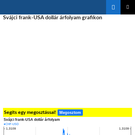
Keresés
KILÉPÉS
Svájci frank-USA dollár árfolyam grafikon
ELSŐDL
A
MENÜ
TARTALOMBA
Segíts egy megosztással!
Megosztom