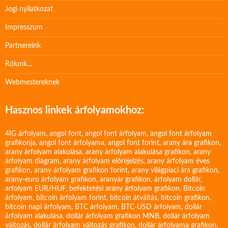
Jogi nyilatkozat
Impresszum
Partnereink
Rólunk…
Webmestereknek
Hasznos linkek árfolyamokhoz:
4IG árfolyam
,
angol font
,
angol font árfolyam
,
angol font árfolyam
grafikonja
,
angol font árfolyama
,
angol font forint
,
arany ára grafikon
,
arany árfolyam alakulása
,
arany árfolyam alakulása grafikon
,
arany
árfolyam diagram
,
arany árfolyam előrejelzés
,
arany árfolyam éves
grafikon
,
arany árfolyam grafikon forint
,
arany világpiaci ára grafikon
,
arany-euro árfolyam grafikon
,
aranyár grafikon
,
árfolyam dollár
,
arfolyam EUR/HUF
,
befektetési arany árfolyam grafikon
,
Bitcoin
árfolyam
,
bitcoin árfolyam forint
,
bitcoin átváltás
,
bitcoin grafikon
,
bitcoin napi árfolyam
,
BTC árfolyam
,
BTC-USD árfolyam
,
dollár
árfolyam alakulása
,
dollár árfolyam grafikon MNB
,
dollár árfolyam
változás
,
dollár árfolyam változás grafikon
,
dollár árfolyama grafikon
,