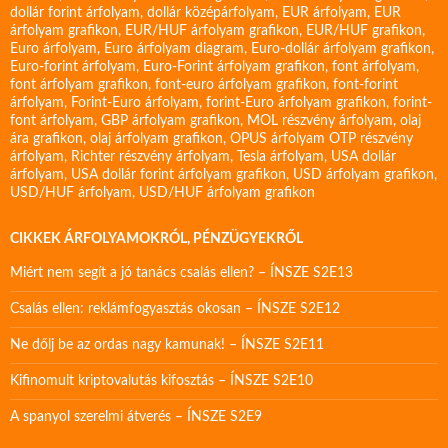
dollár forint árfolyam
,
dollár középárfolyam
,
EUR árfolyam
,
EUR
árfolyam grafikon
,
EUR/HUF árfolyam grafikon
,
EUR/HUF grafikon
,
Euro árfolyam
,
Euro árfolyam diagram
,
Euro-dollár árfolyam grafikon
,
Euro-forint árfolyam
,
Euro-Forint árfolyam grafikon
,
font árfolyam
,
font árfolyam grafikon
,
font-euro árfolyam grafikon
,
font-forint
árfolyam
,
Forint-Euro árfolyam
,
forint-Euro árfolyam grafikon
,
forint-
font árfolyam
,
GBP árfolyam grafikon
,
MOL részvény árfolyam
,
olaj
ára grafikon
,
olaj árfolyam grafikon
,
OPUS árfolyam
OTP részvény
árfolyam
,
Richter részvény árfolyam
,
Tesla árfolyam
,
USA dollár
árfolyam
,
USA dollár forint árfolyam grafikon
,
USD árfolyam grafikon
,
USD/HUF árfolyam
,
USD/HUF árfolyam grafikon
CIKKEK ÁRFOLYAMOKRÓL, PÉNZÜGYEKRŐL
Miért nem segít a jó tanács csalás ellen? – ÍNSZE S2E13
Csalás ellen: reklámfogyasztás okosan – ÍNSZE S2E12
Ne dőlj be az ordas nagy kamunak! – ÍNSZE S2E11
Kifinomult kriptovalutás kifosztás – ÍNSZE S2E10
A spanyol szerelmi átverés – ÍNSZE S2E9