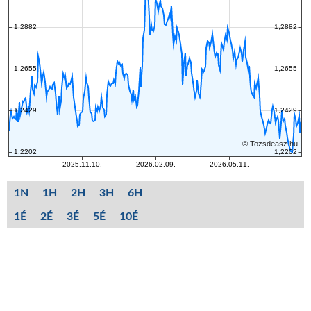
1N
1H
2H
3H
6H
1É
2É
3É
5É
10É