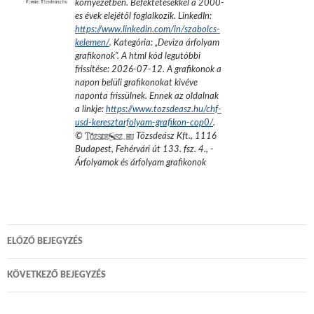
környezetben. Befektetésekkel a 2000-
es évek elejétől foglalkozik.
LinkedIn:
https://www.linkedin.com/in/szabolcs-
kelemen/
. Kategória: „
Deviza árfolyam
grafikonok
”.
A html kód legutóbbi
frissítése:
2026-07-12
. A grafikonok a
napon belüli grafikonokat kivéve
naponta frissülnek. Ennek az oldalnak
a linkje:
https://www.tozsdeasz.hu/chf-
usd-keresztarfolyam-grafikon-cop0/
.
©
Tőzsdeász Kft.
,
1116
Budapest, Fehérvári út 133. fsz. 4.
,
-
Árfolyamok és árfolyam grafikonok
Bejegyzés
ELŐZŐ BEJEGYZÉS
navigáció
KÖVETKEZŐ BEJEGYZÉS