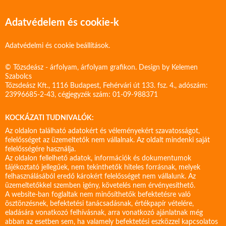
Adatvédelem és cookie-k
Adatvédelmi és cookie beállítások.
© Tőzsdeász - árfolyam, árfolyam grafikon. Design by
Kelemen
Szabolcs
Tőzsdeász Kft., 1116 Budapest, Fehérvári út 133. fsz. 4., adószám:
23996685-2-43, cégjegyzék szám: 01-09-988371
KOCKÁZATI TUDNIVALÓK:
Az oldalon található adatokért és véleményekért szavatosságot,
felelősséget az üzemeltetők nem vállalnak. Az oldalt mindenki saját
felelősségére használja.
Az oldalon fellelhető adatok, információk és dokumentumok
tájékoztató jellegűek, nem tekinthetők hiteles forrásnak, melyek
felhasználásából eredő károkért felelősséget nem vállalunk. Az
üzemeltetőkkel szemben igény, követelés nem érvényesíthető.
A website-ban foglaltak nem minősíthetők befektetésre való
ösztönzésnek, befektetési tanácsadásnak, értékpapír vételére,
eladására vonatkozó felhívásnak, arra vonatkozó ajánlatnak még
abban az esetben sem, ha valamely befektetési eszközzel kapcsolatos