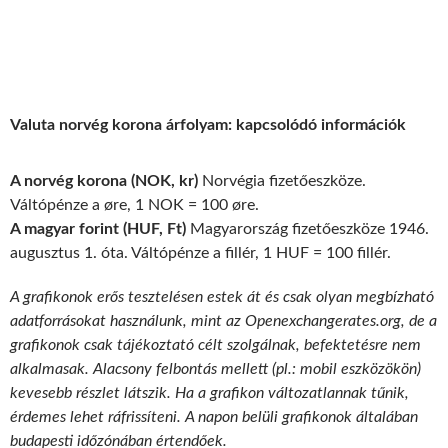
Valuta norvég korona árfolyam: kapcsolódó információk
A norvég korona (NOK, kr)
Norvégia fizetőeszköze.
Váltópénze a øre, 1 NOK = 100 øre.
A magyar forint (HUF, Ft)
Magyarország fizetőeszköze 1946.
augusztus 1. óta. Váltópénze a fillér, 1 HUF = 100 fillér.
A grafikonok erős tesztelésen estek át és csak olyan megbízható
adatforrásokat használunk, mint az Openexchangerates.org, de a
grafikonok csak tájékoztató célt szolgálnak, befektetésre nem
alkalmasak. Alacsony felbontás mellett (pl.: mobil eszközökön)
kevesebb részlet látszik. Ha a grafikon változatlannak tűnik,
érdemes lehet ráfrissíteni. A napon belüli grafikonok általában
budapesti időzónában értendőek.