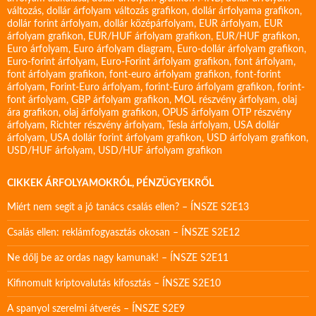
változás
,
dollár árfolyam változás grafikon
,
dollár árfolyama grafikon
,
dollár forint árfolyam
,
dollár középárfolyam
,
EUR árfolyam
,
EUR
árfolyam grafikon
,
EUR/HUF árfolyam grafikon
,
EUR/HUF grafikon
,
Euro árfolyam
,
Euro árfolyam diagram
,
Euro-dollár árfolyam grafikon
,
Euro-forint árfolyam
,
Euro-Forint árfolyam grafikon
,
font árfolyam
,
font árfolyam grafikon
,
font-euro árfolyam grafikon
,
font-forint
árfolyam
,
Forint-Euro árfolyam
,
forint-Euro árfolyam grafikon
,
forint-
font árfolyam
,
GBP árfolyam grafikon
,
MOL részvény árfolyam
,
olaj
ára grafikon
,
olaj árfolyam grafikon
,
OPUS árfolyam
OTP részvény
árfolyam
,
Richter részvény árfolyam
,
Tesla árfolyam
,
USA dollár
árfolyam
,
USA dollár forint árfolyam grafikon
,
USD árfolyam grafikon
,
USD/HUF árfolyam
,
USD/HUF árfolyam grafikon
CIKKEK ÁRFOLYAMOKRÓL, PÉNZÜGYEKRŐL
Miért nem segít a jó tanács csalás ellen? – ÍNSZE S2E13
Csalás ellen: reklámfogyasztás okosan – ÍNSZE S2E12
Ne dőlj be az ordas nagy kamunak! – ÍNSZE S2E11
Kifinomult kriptovalutás kifosztás – ÍNSZE S2E10
A spanyol szerelmi átverés – ÍNSZE S2E9