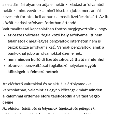
az eladási árfolyamon adja el nekünk. Eladási árfolyamból
nekünk, mint vevőnek a minél kisebb a jobb, mert annál
kevesebb forintot kell adnunk a másik fizetőeszközért. Az itt
közölt eladási árfolyam forintban értendő.
Valutaváltással kapcsolatban fontos megjegyeztnünk, hogy
az összes váltással foglalkozó hely árfolyamai itt nem
találhatóak meg
(egyes pénzváltók interneten nem is
teszik közzé árfolyamaikat). Vannak pénzváltók, amik a
bankoknál jobb árfolyamokkal üzemelnek.
nem minden külföldi fizetőeszköz váltható mindenhol
bizonyos pénzváltással foglalkozó helyeken
egyéb
költségek is felmerülhetnek
.
Az elérhető valutákkal és az aktuális árfolyamokkal
kapcsolatban, valamint az egyéb költségek miatt
minden
alkalommal érdemes előre tájékozódni a váltást végző
cégnél
.
Az oldalon található árfolyamok tájékoztató jellegűek
,