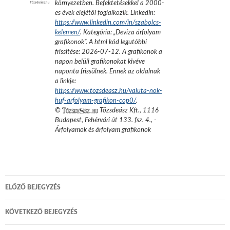
környezetben. Befektetésekkel a 2000-
es évek elejétől foglalkozik.
LinkedIn:
https://www.linkedin.com/in/szabolcs-
kelemen/
. Kategória: „
Deviza árfolyam
grafikonok
”.
A html kód legutóbbi
frissítése:
2026-07-12
. A grafikonok a
napon belüli grafikonokat kivéve
naponta frissülnek. Ennek az oldalnak
a linkje:
https://www.tozsdeasz.hu/valuta-nok-
huf-arfolyam-grafikon-cop0/
.
©
Tőzsdeász Kft.
,
1116
Budapest, Fehérvári út 133. fsz. 4.
,
-
Árfolyamok és árfolyam grafikonok
Bejegyzés
ELŐZŐ BEJEGYZÉS
navigáció
KÖVETKEZŐ BEJEGYZÉS