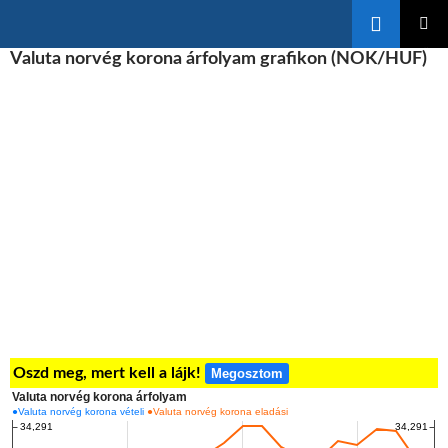
Keresés
KILÉPÉS
Valuta norvég korona árfolyam grafikon (NOK/HUF)
ELSŐDL
A
MENÜ
TARTALOMBA
Oszd meg, mert kell a lájk!
Megosztom