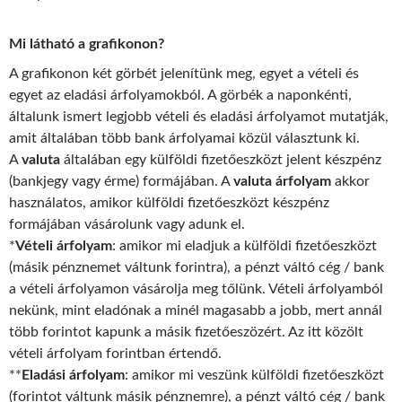
Mi látható a grafikonon?
A grafikonon két görbét jelenítünk meg, egyet a vételi és
egyet az eladási árfolyamokból. A görbék a naponkénti,
általunk ismert legjobb vételi és eladási árfolyamot mutatják,
amit általában több bank árfolyamai közül választunk ki.
A
valuta
általában egy külföldi fizetőeszközt jelent készpénz
(bankjegy vagy érme) formájában. A
valuta árfolyam
akkor
használatos, amikor külföldi fizetőeszközt készpénz
formájában vásárolunk vagy adunk el.
*
Vételi árfolyam
: amikor mi eladjuk a külföldi fizetőeszközt
(másik pénznemet váltunk forintra), a pénzt váltó cég / bank
a vételi árfolyamon vásárolja meg tőlünk. Vételi árfolyamból
nekünk, mint eladónak a minél magasabb a jobb, mert annál
több forintot kapunk a másik fizetőeszözért. Az itt közölt
vételi árfolyam forintban értendő.
**
Eladási árfolyam
: amikor mi veszünk külföldi fizetőeszközt
(forintot váltunk másik pénznemre), a pénzt váltó cég / bank