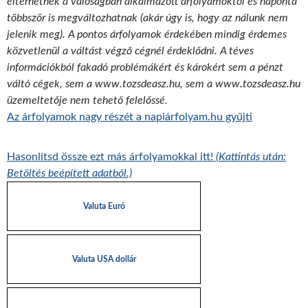
eltérhetnek a valóságban alkalmazott árfolyamoktól és naponta
többször is megváltozhatnak (akár úgy is, hogy az nálunk nem
jelenik meg). A pontos árfolyamok érdekében mindig érdemes
közvetlenül a váltást végző cégnél érdeklődni. A téves
információkból fakadó problémákért és károkért sem a pénzt
váltó cégek, sem a www.tozsdeasz.hu, sem a www.tozsdeasz.hu
üzemeltetője nem tehető felelőssé.
Az árfolyamok nagy részét a napiárfolyam.hu gyűjti
Hasonlítsd össze ezt más árfolyamokkal itt!
(Kattintás után:
Betöltés beépített adatból.)
Valuta Euró
Valuta USA dollár