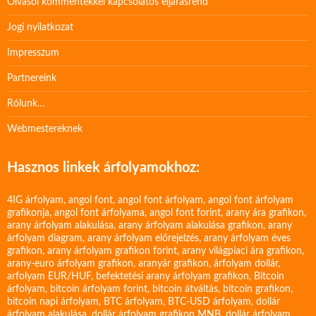
Olvasói kommentekkel kapcsolatos eljárásrend
Jogi nyilatkozat
Impresszum
Partnereink
Rólunk…
Webmestereknek
Hasznos linkek árfolyamokhoz:
4IG árfolyam
,
angol font
,
angol font árfolyam
,
angol font árfolyam
grafikonja
,
angol font árfolyama
,
angol font forint
,
arany ára grafikon
,
arany árfolyam alakulása
,
arany árfolyam alakulása grafikon
,
arany
árfolyam diagram
,
arany árfolyam előrejelzés
,
arany árfolyam éves
grafikon
,
arany árfolyam grafikon forint
,
arany világpiaci ára grafikon
,
arany-euro árfolyam grafikon
,
aranyár grafikon
,
árfolyam dollár
,
arfolyam EUR/HUF
,
befektetési arany árfolyam grafikon
,
Bitcoin
árfolyam
,
bitcoin árfolyam forint
,
bitcoin átváltás
,
bitcoin grafikon
,
bitcoin napi árfolyam
,
BTC árfolyam
,
BTC-USD árfolyam
,
dollár
árfolyam alakulása
,
dollár árfolyam grafikon MNB
,
dollár árfolyam