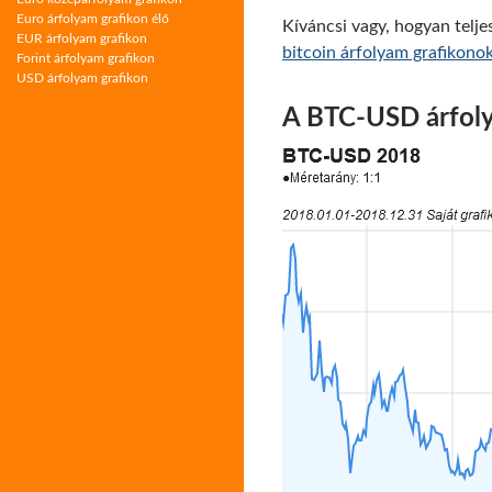
Euro árfolyam grafikon élő
Kíváncsi vagy, hogyan telje
EUR árfolyam grafikon
bitcoin árfolyam grafikonoka
Forint árfolyam grafikon
USD árfolyam grafikon
A BTC-USD árfol