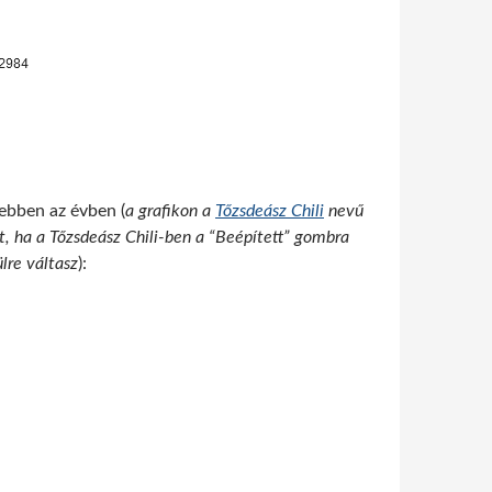
nebben az évben (
a grafikon a
Tőzsdeász Chili
nevű
nt, ha a Tőzsdeász Chili-ben a “Beépített” gombra
lre váltasz
):