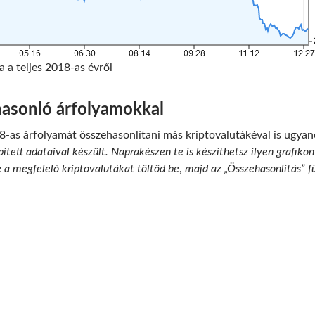
a a teljes 2018-as évről
hasonló árfolyamokkal
18-as árfolyamát összehasonlítani más kriptovalutákéval is ugya
ített adataival készült. Naprakészen te is készíthetsz ilyen grafiko
e a megfelelő kriptovalutákat töltöd be
,
majd az „Összehasonlítás” fü