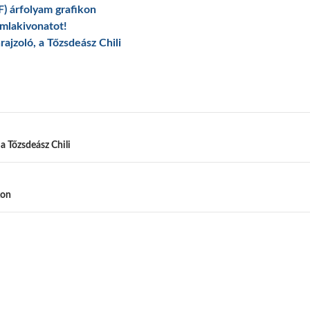
) árfolyam grafikon
ámlakivonatot!
rajzoló, a Tőzsdeász Chili
 a Tőzsdeász Chili
kon