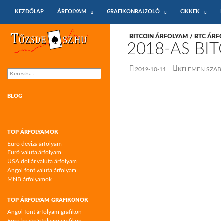
KILÉPÉS A TARTALOMBA
Keresés
KEZDŐLAP
ÁRFOLYAM
GRAFIKONRAJZOLÓ
CIKKEK
Tőzsdeász.hu – árfolyamok és árfolyam
BITCOIN ÁRFOLYAM / BTC ÁR
grafikonok
2018-AS BI
2019-10-11
KELEMEN SZA
Keresés:
BLOG
TOP ÁRFOLYAMOK
Euró deviza árfolyam
Euró valuta árfolyam
USA dollár valuta árfolyam
Angol font valuta árfolyam
MNB árfolyamok
TOP ÁRFOLYAM GRAFIKONOK
Angol font árfolyam grafikon
Euro középárfolyam grafikon