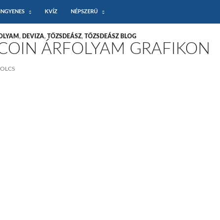
INGYENES
KVÍZ
NÉPSZERŰ
FOLYAM
,
DEVIZA
,
TŐZSDEÁSZ
,
TŐZSDEÁSZ BLOG
TCOIN ÁRFOLYAM GRAFIKON
BOLCS