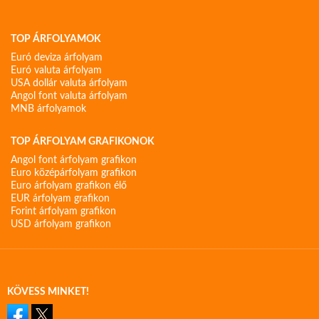
TOP ÁRFOLYAMOK
Euró deviza árfolyam
Euró valuta árfolyam
USA dollár valuta árfolyam
Angol font valuta árfolyam
MNB árfolyamok
TOP ÁRFOLYAM GRAFIKONOK
Angol font árfolyam grafikon
Euro középárfolyam grafikon
Euro árfolyam grafikon élő
EUR árfolyam grafikon
Forint árfolyam grafikon
USD árfolyam grafikon
KÖVESS MINKET!