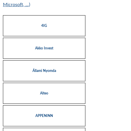
Microsoft, …)
4IG
Akko Invest
Állami Nyomda
Alteo
APPENINN