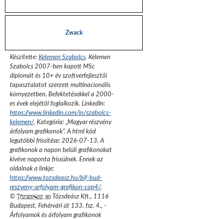
Zwack
Készítette:
Kelemen Szabolcs
.
Kelemen
Szabolcs 2007-ben kapott MSc
diplomát és 10+ év szoftverfejlesztői
tapasztalatot szerzett multinacionális
környezetben. Befektetésekkel a 2000-
es évek elejétől foglalkozik.
LinkedIn:
https://www.linkedin.com/in/szabolcs-
kelemen/
. Kategória: „
Magyar részvény
árfolyam grafikonok
”.
A html kód
legutóbbi frissítése:
2026-07-13
. A
grafikonok a napon belüli grafikonokat
kivéve naponta frissülnek. Ennek az
oldalnak a linkje:
https://www.tozsdeasz.hu/bif-bud-
reszveny-arfolyam-grafikon-cop4/
.
©
Tőzsdeász Kft.
,
1116
Budapest, Fehérvári út 133. fsz. 4.
,
-
Árfolyamok és árfolyam grafikonok