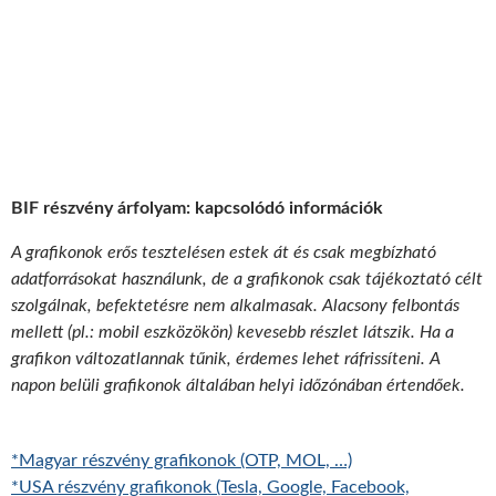
BIF részvény árfolyam: kapcsolódó információk
A grafikonok erős tesztelésen estek át és csak megbízható
adatforrásokat használunk, de a grafikonok csak tájékoztató célt
szolgálnak, befektetésre nem alkalmasak. Alacsony felbontás
mellett (pl.: mobil eszközökön) kevesebb részlet látszik. Ha a
grafikon változatlannak tűnik, érdemes lehet ráfrissíteni. A
napon belüli grafikonok általában helyi időzónában értendőek.
*Magyar részvény grafikonok (OTP, MOL, …)
*USA részvény grafikonok (Tesla, Google, Facebook,