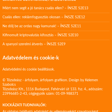
Miért nem segít a jó tanács csalás ellen? – ÍNSZE S2E13
Csalás ellen: reklámfogyasztás okosan – ÍNSZE S2E12
Ne dőlj be az ordas nagy kamunak! – ÍNSZE S2E11
Kifinomult kriptovalutás kifosztás – ÍNSZE S2E10
A spanyol szerelmi átverés – ÍNSZE S2E9
Adatvédelem és cookie-k
Adatvédelmi és cookie beállítások.
© Tőzsdeász - árfolyam, árfolyam grafikon. Design by
Kelemen
Szabolcs
Tőzsdeász Kft., 1116 Budapest, Fehérvári út 133. fsz. 4., adószám:
23996685-2-43, cégjegyzék szám: 01-09-988371
KOCKÁZATI TUDNIVALÓK:
Az oldalon található adatokért és véleményekért szavatosságot,