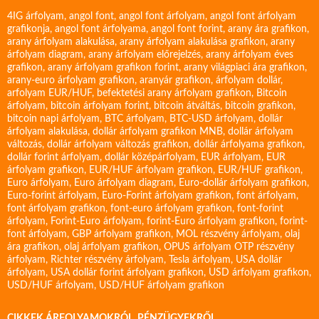
4IG árfolyam
,
angol font
,
angol font árfolyam
,
angol font árfolyam
grafikonja
,
angol font árfolyama
,
angol font forint
,
arany ára grafikon
,
arany árfolyam alakulása
,
arany árfolyam alakulása grafikon
,
arany
árfolyam diagram
,
arany árfolyam előrejelzés
,
arany árfolyam éves
grafikon
,
arany árfolyam grafikon forint
,
arany világpiaci ára grafikon
,
arany-euro árfolyam grafikon
,
aranyár grafikon
,
árfolyam dollár
,
arfolyam EUR/HUF
,
befektetési arany árfolyam grafikon
,
Bitcoin
árfolyam
,
bitcoin árfolyam forint
,
bitcoin átváltás
,
bitcoin grafikon
,
bitcoin napi árfolyam
,
BTC árfolyam
,
BTC-USD árfolyam
,
dollár
árfolyam alakulása
,
dollár árfolyam grafikon MNB
,
dollár árfolyam
változás
,
dollár árfolyam változás grafikon
,
dollár árfolyama grafikon
,
dollár forint árfolyam
,
dollár középárfolyam
,
EUR árfolyam
,
EUR
árfolyam grafikon
,
EUR/HUF árfolyam grafikon
,
EUR/HUF grafikon
,
Euro árfolyam
,
Euro árfolyam diagram
,
Euro-dollár árfolyam grafikon
,
Euro-forint árfolyam
,
Euro-Forint árfolyam grafikon
,
font árfolyam
,
font árfolyam grafikon
,
font-euro árfolyam grafikon
,
font-forint
árfolyam
,
Forint-Euro árfolyam
,
forint-Euro árfolyam grafikon
,
forint-
font árfolyam
,
GBP árfolyam grafikon
,
MOL részvény árfolyam
,
olaj
ára grafikon
,
olaj árfolyam grafikon
,
OPUS árfolyam
OTP részvény
árfolyam
,
Richter részvény árfolyam
,
Tesla árfolyam
,
USA dollár
árfolyam
,
USA dollár forint árfolyam grafikon
,
USD árfolyam grafikon
,
USD/HUF árfolyam
,
USD/HUF árfolyam grafikon
CIKKEK ÁRFOLYAMOKRÓL, PÉNZÜGYEKRŐL