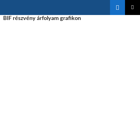
Keresés
KILÉPÉS
BIF részvény árfolyam grafikon
ELSŐDL
A
MENÜ
TARTALOMBA