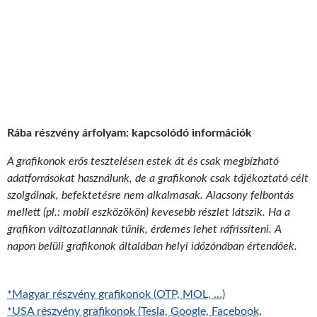
Rába részvény árfolyam: kapcsolódó információk
A grafikonok erős tesztelésen estek át és csak megbízható
adatforrásokat használunk, de a grafikonok csak tájékoztató célt
szolgálnak, befektetésre nem alkalmasak. Alacsony felbontás
mellett (pl.: mobil eszközökön) kevesebb részlet látszik. Ha a
grafikon változatlannak tűnik, érdemes lehet ráfrissíteni. A
napon belüli grafikonok általában helyi időzónában értendőek.
*Magyar részvény grafikonok (OTP, MOL, …)
*USA részvény grafikonok (Tesla, Google, Facebook,