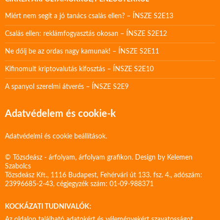
Miért nem segít a jó tanács csalás ellen? – ÍNSZE S2E13
Csalás ellen: reklámfogyasztás okosan – ÍNSZE S2E12
Ne dőlj be az ordas nagy kamunak! – ÍNSZE S2E11
Kifinomult kriptovalutás kifosztás – ÍNSZE S2E10
A spanyol szerelmi átverés – ÍNSZE S2E9
Adatvédelem és cookie-k
Adatvédelmi és cookie beállítások.
© Tőzsdeász - árfolyam, árfolyam grafikon. Design by
Kelemen
Szabolcs
Tőzsdeász Kft., 1116 Budapest, Fehérvári út 133. fsz. 4., adószám:
23996685-2-43, cégjegyzék szám: 01-09-988371
KOCKÁZATI TUDNIVALÓK:
Az oldalon található adatokért és véleményekért szavatosságot,