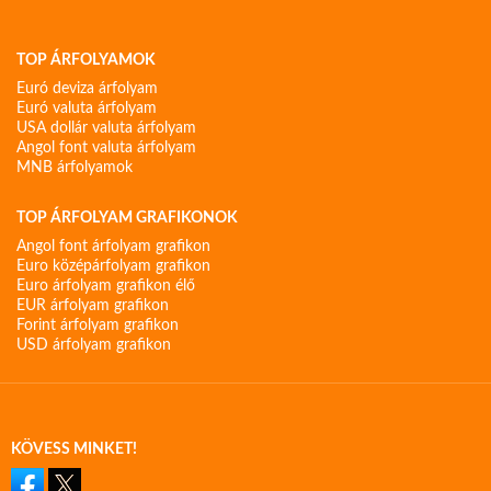
TOP ÁRFOLYAMOK
Euró deviza árfolyam
Euró valuta árfolyam
USA dollár valuta árfolyam
Angol font valuta árfolyam
MNB árfolyamok
TOP ÁRFOLYAM GRAFIKONOK
Angol font árfolyam grafikon
Euro középárfolyam grafikon
Euro árfolyam grafikon élő
EUR árfolyam grafikon
Forint árfolyam grafikon
USD árfolyam grafikon
KÖVESS MINKET!