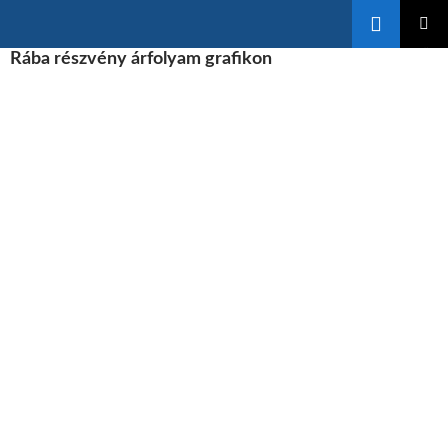
Keresés
KILÉPÉS
Rába részvény árfolyam grafikon
ELSŐDL
A
MENÜ
TARTALOMBA