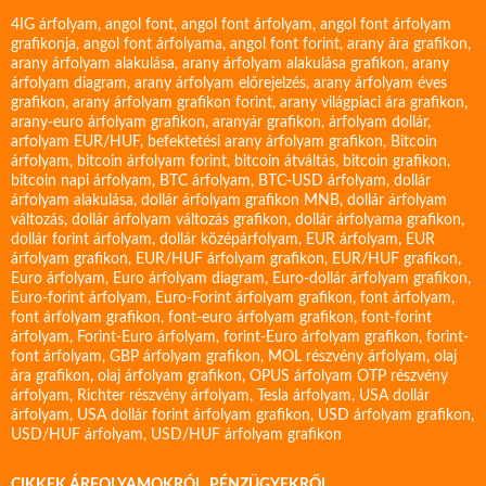
4IG árfolyam
,
angol font
,
angol font árfolyam
,
angol font árfolyam
grafikonja
,
angol font árfolyama
,
angol font forint
,
arany ára grafikon
,
arany árfolyam alakulása
,
arany árfolyam alakulása grafikon
,
arany
árfolyam diagram
,
arany árfolyam előrejelzés
,
arany árfolyam éves
grafikon
,
arany árfolyam grafikon forint
,
arany világpiaci ára grafikon
,
arany-euro árfolyam grafikon
,
aranyár grafikon
,
árfolyam dollár
,
arfolyam EUR/HUF
,
befektetési arany árfolyam grafikon
,
Bitcoin
árfolyam
,
bitcoin árfolyam forint
,
bitcoin átváltás
,
bitcoin grafikon
,
bitcoin napi árfolyam
,
BTC árfolyam
,
BTC-USD árfolyam
,
dollár
árfolyam alakulása
,
dollár árfolyam grafikon MNB
,
dollár árfolyam
változás
,
dollár árfolyam változás grafikon
,
dollár árfolyama grafikon
,
dollár forint árfolyam
,
dollár középárfolyam
,
EUR árfolyam
,
EUR
árfolyam grafikon
,
EUR/HUF árfolyam grafikon
,
EUR/HUF grafikon
,
Euro árfolyam
,
Euro árfolyam diagram
,
Euro-dollár árfolyam grafikon
,
Euro-forint árfolyam
,
Euro-Forint árfolyam grafikon
,
font árfolyam
,
font árfolyam grafikon
,
font-euro árfolyam grafikon
,
font-forint
árfolyam
,
Forint-Euro árfolyam
,
forint-Euro árfolyam grafikon
,
forint-
font árfolyam
,
GBP árfolyam grafikon
,
MOL részvény árfolyam
,
olaj
ára grafikon
,
olaj árfolyam grafikon
,
OPUS árfolyam
OTP részvény
árfolyam
,
Richter részvény árfolyam
,
Tesla árfolyam
,
USA dollár
árfolyam
,
USA dollár forint árfolyam grafikon
,
USD árfolyam grafikon
,
USD/HUF árfolyam
,
USD/HUF árfolyam grafikon
CIKKEK ÁRFOLYAMOKRÓL, PÉNZÜGYEKRŐL