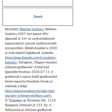
Zwack
Készítette:
Kelemen Szabolcs
.
Kelemen
Szabolcs 2007-ben kapott MSc
diplomát és 10+ év szoftverfejlesztői
tapasztalatot szerzett multinacionális
környezetben. Befektetésekkel a 2000-
es évek elejétől foglalkozik.
LinkedIn:
https://www.linkedin.com/in/szabolcs-
kelemen/
. Kategória: „
Magyar részvény
árfolyam grafikonok
”.
A html kód
legutóbbi frissítése:
2026-07-11
. A
grafikonok a napon belüli grafikonokat
kivéve naponta frissülnek. Ennek az
oldalnak a linkje:
https://www.tozsdeasz.hu/raba-bud-
reszveny-arfolyam-grafikon-cop4/
.
©
Tőzsdeász Kft.
,
1116
Budapest, Fehérvári út 133. fsz. 4.
,
-
Árfolyamok és árfolyam grafikonok