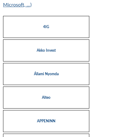
Microsoft, …)
4IG
Akko Invest
Állami Nyomda
Alteo
APPENINN