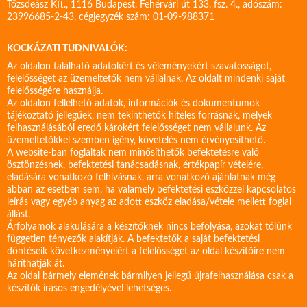
Tőzsdeász Kft., 1116 Budapest, Fehérvári út 133. fsz. 4., adószám:
23996685-2-43, cégjegyzék szám: 01-09-988371
KOCKÁZATI TUDNIVALÓK:
Az oldalon található adatokért és véleményekért szavatosságot,
felelősséget az üzemeltetők nem vállalnak. Az oldalt mindenki saját
felelősségére használja.
Az oldalon fellelhető adatok, információk és dokumentumok
tájékoztató jellegűek, nem tekinthetők hiteles forrásnak, melyek
felhasználásából eredő károkért felelősséget nem vállalunk. Az
üzemeltetőkkel szemben igény, követelés nem érvényesíthető.
A website-ban foglaltak nem minősíthetők befektetésre való
ösztönzésnek, befektetési tanácsadásnak, értékpapír vételére,
eladására vonatkozó felhívásnak, arra vonatkozó ajánlatnak még
abban az esetben sem, ha valamely befektetési eszközzel kapcsolatos
leírás vagy egyéb anyag az adott eszköz eladása/vétele mellett foglal
állást.
Árfolyamok alakulására a készítőknek nincs befolyása, azokat tőlünk
független tényezők alakítják. A befektetők a saját befektetési
döntéseik következményeiért a felelősséget az oldal készítőire nem
háríthatják át.
Az oldal bármely elemének bármilyen jellegű újrafelhasználása csak a
készítők írásos engedélyével lehetséges.