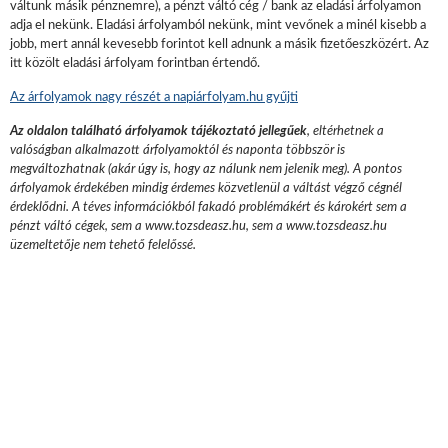
váltunk másik pénznemre), a pénzt váltó cég / bank az eladási árfolyamon
adja el nekünk. Eladási árfolyamból nekünk, mint vevőnek a minél kisebb a
jobb, mert annál kevesebb forintot kell adnunk a másik fizetőeszközért. Az
itt közölt eladási árfolyam forintban értendő.
Az árfolyamok nagy részét a napiárfolyam.hu gyűjti
Az oldalon található árfolyamok tájékoztató jellegűek
, eltérhetnek a
valóságban alkalmazott árfolyamoktól és naponta többször is
megváltozhatnak (akár úgy is, hogy az nálunk nem jelenik meg). A pontos
árfolyamok érdekében mindig érdemes közvetlenül a váltást végző cégnél
érdeklődni. A téves információkból fakadó problémákért és károkért sem a
pénzt váltó cégek, sem a www.tozsdeasz.hu, sem a www.tozsdeasz.hu
üzemeltetője nem tehető felelőssé.