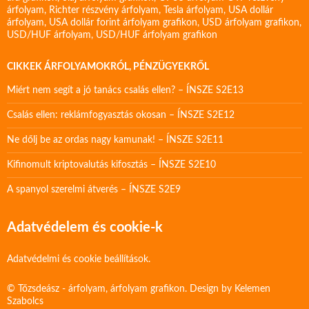
árfolyam
,
Richter részvény árfolyam
,
Tesla árfolyam
,
USA dollár
árfolyam
,
USA dollár forint árfolyam grafikon
,
USD árfolyam grafikon
,
USD/HUF árfolyam
,
USD/HUF árfolyam grafikon
CIKKEK ÁRFOLYAMOKRÓL, PÉNZÜGYEKRŐL
Miért nem segít a jó tanács csalás ellen? – ÍNSZE S2E13
Csalás ellen: reklámfogyasztás okosan – ÍNSZE S2E12
Ne dőlj be az ordas nagy kamunak! – ÍNSZE S2E11
Kifinomult kriptovalutás kifosztás – ÍNSZE S2E10
A spanyol szerelmi átverés – ÍNSZE S2E9
Adatvédelem és cookie-k
Adatvédelmi és cookie beállítások.
© Tőzsdeász - árfolyam, árfolyam grafikon. Design by
Kelemen
Szabolcs