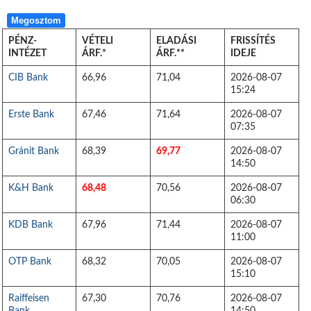
Megosztom
PÉNZ-
VÉTELI
ELADÁSI
FRISSÍTÉS
INTÉZET
ÁRF.*
ÁRF.**
IDEJE
CIB Bank
66,96
71,04
2026-08-07
15:24
Erste Bank
67,46
71,64
2026-08-07
07:35
Gránit Bank
68,39
69,77
2026-08-07
14:50
K&H Bank
68,48
70,56
2026-08-07
06:30
KDB Bank
67,96
71,44
2026-08-07
11:00
OTP Bank
68,32
70,05
2026-08-07
15:10
Raiffeisen
67,30
70,76
2026-08-07