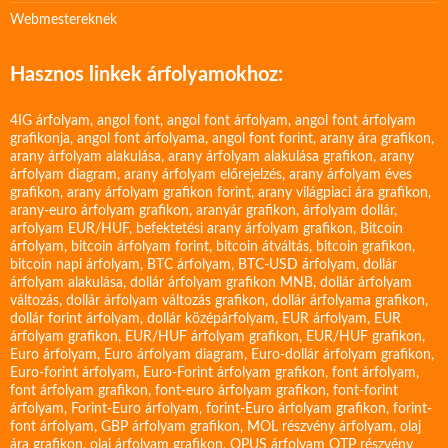
Webmestereknek
Hasznos linkek árfolyamokhoz:
4IG árfolyam
,
angol font
,
angol font árfolyam
,
angol font árfolyam
grafikonja
,
angol font árfolyama
,
angol font forint
,
arany ára grafikon
,
arany árfolyam alakulása
,
arany árfolyam alakulása grafikon
,
arany
árfolyam diagram
,
arany árfolyam előrejelzés
,
arany árfolyam éves
grafikon
,
arany árfolyam grafikon forint
,
arany világpiaci ára grafikon
,
arany-euro árfolyam grafikon
,
aranyár grafikon
,
árfolyam dollár
,
arfolyam EUR/HUF
,
befektetési arany árfolyam grafikon
,
Bitcoin
árfolyam
,
bitcoin árfolyam forint
,
bitcoin átváltás
,
bitcoin grafikon
,
bitcoin napi árfolyam
,
BTC árfolyam
,
BTC-USD árfolyam
,
dollár
árfolyam alakulása
,
dollár árfolyam grafikon MNB
,
dollár árfolyam
változás
,
dollár árfolyam változás grafikon
,
dollár árfolyama grafikon
,
dollár forint árfolyam
,
dollár középárfolyam
,
EUR árfolyam
,
EUR
árfolyam grafikon
,
EUR/HUF árfolyam grafikon
,
EUR/HUF grafikon
,
Euro árfolyam
,
Euro árfolyam diagram
,
Euro-dollár árfolyam grafikon
,
Euro-forint árfolyam
,
Euro-Forint árfolyam grafikon
,
font árfolyam
,
font árfolyam grafikon
,
font-euro árfolyam grafikon
,
font-forint
árfolyam
,
Forint-Euro árfolyam
,
forint-Euro árfolyam grafikon
,
forint-
font árfolyam
,
GBP árfolyam grafikon
,
MOL részvény árfolyam
,
olaj
ára grafikon
,
olaj árfolyam grafikon
,
OPUS árfolyam
OTP részvény