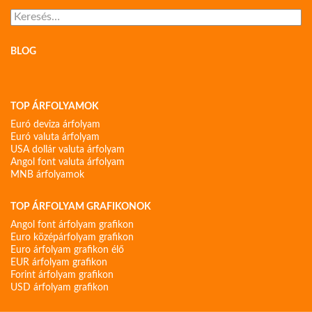
Keresés:
BLOG
TOP ÁRFOLYAMOK
Euró deviza árfolyam
Euró valuta árfolyam
USA dollár valuta árfolyam
Angol font valuta árfolyam
MNB árfolyamok
TOP ÁRFOLYAM GRAFIKONOK
Angol font árfolyam grafikon
Euro középárfolyam grafikon
Euro árfolyam grafikon élő
EUR árfolyam grafikon
Forint árfolyam grafikon
USD árfolyam grafikon