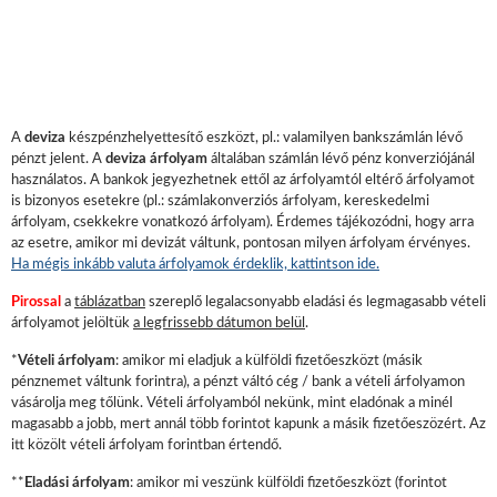
A
deviza
készpénzhelyettesítő eszközt, pl.: valamilyen bankszámlán lévő
pénzt jelent. A
deviza árfolyam
általában számlán lévő pénz konverziójánál
használatos. A bankok jegyezhetnek ettől az árfolyamtól eltérő árfolyamot
is bizonyos esetekre (pl.: számlakonverziós árfolyam, kereskedelmi
árfolyam, csekkekre vonatkozó árfolyam). Érdemes tájékozódni, hogy arra
az esetre, amikor mi devizát váltunk, pontosan milyen árfolyam érvényes.
Ha mégis inkább valuta árfolyamok érdeklik, kattintson ide.
Pirossal
a
táblázatban
szereplő legalacsonyabb eladási és legmagasabb vételi
árfolyamot jelöltük
a legfrissebb dátumon belül
.
*
Vételi árfolyam
: amikor mi eladjuk a külföldi fizetőeszközt (másik
pénznemet váltunk forintra), a pénzt váltó cég / bank a vételi árfolyamon
vásárolja meg tőlünk. Vételi árfolyamból nekünk, mint eladónak a minél
magasabb a jobb, mert annál több forintot kapunk a másik fizetőeszözért. Az
itt közölt vételi árfolyam forintban értendő.
**
Eladási árfolyam
: amikor mi veszünk külföldi fizetőeszközt (forintot