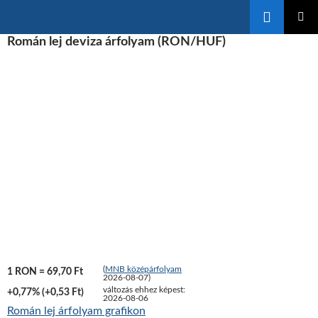
Keresés
KILÉPÉS
Román lej deviza árfolyam (RON/HUF)
ELSŐDL
A
MENÜ
TARTALOMBA
(
MNB középárfolyam
1 RON = 69,70 Ft
2026-08-07)
változás ehhez képest:
+0,77% (+0,53 Ft)
2026-08-06
Román lej árfolyam grafikon