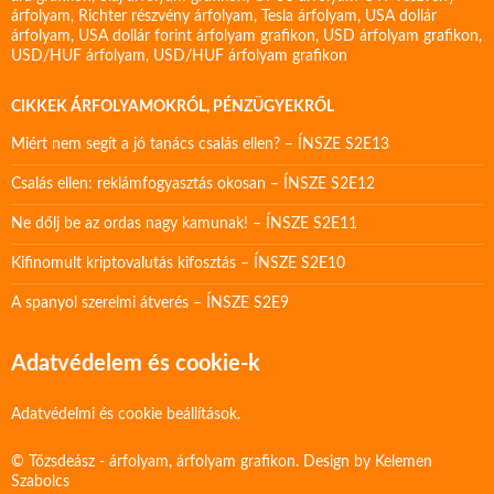
árfolyam
,
Richter részvény árfolyam
,
Tesla árfolyam
,
USA dollár
árfolyam
,
USA dollár forint árfolyam grafikon
,
USD árfolyam grafikon
,
USD/HUF árfolyam
,
USD/HUF árfolyam grafikon
CIKKEK ÁRFOLYAMOKRÓL, PÉNZÜGYEKRŐL
Miért nem segít a jó tanács csalás ellen? – ÍNSZE S2E13
Csalás ellen: reklámfogyasztás okosan – ÍNSZE S2E12
Ne dőlj be az ordas nagy kamunak! – ÍNSZE S2E11
Kifinomult kriptovalutás kifosztás – ÍNSZE S2E10
A spanyol szerelmi átverés – ÍNSZE S2E9
Adatvédelem és cookie-k
Adatvédelmi és cookie beállítások.
© Tőzsdeász - árfolyam, árfolyam grafikon. Design by
Kelemen
Szabolcs