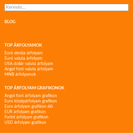
Keresés:
BLOG
TOP ÁRFOLYAMOK
Euró deviza árfolyam
Euró valuta árfolyam
USA dollár valuta árfolyam
Angol font valuta árfolyam
MNB árfolyamok
TOP ÁRFOLYAM GRAFIKONOK
Angol font árfolyam grafikon
Euro középárfolyam grafikon
Euro árfolyam grafikon élő
EUR árfolyam grafikon
Forint árfolyam grafikon
USD árfolyam grafikon