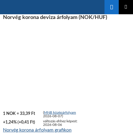
Keresés
KILÉPÉS
Norvég korona deviza árfolyam (NOK/HUF)
ELSŐDL
A
MENÜ
TARTALOMBA
(
MNB középárfolyam
1 NOK = 33,39 Ft
2026-08-07)
változás ehhez képest:
+1,24% (+0,41 Ft)
2026-08-06
Norvég korona árfolyam grafikon