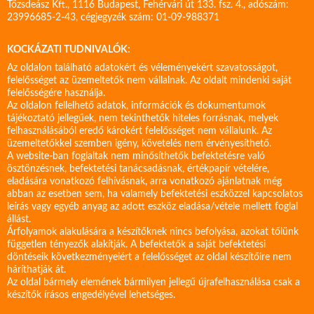
Tőzsdeász Kft., 1116 Budapest, Fehérvári út 133. fsz. 4., adószám:
23996685-2-43, cégjegyzék szám: 01-09-988371
KOCKÁZATI TUDNIVALÓK:
Az oldalon található adatokért és véleményekért szavatosságot,
felelősséget az üzemeltetők nem vállalnak. Az oldalt mindenki saját
felelősségére használja.
Az oldalon fellelhető adatok, információk és dokumentumok
tájékoztató jellegűek, nem tekinthetők hiteles forrásnak, melyek
felhasználásából eredő károkért felelősséget nem vállalunk. Az
üzemeltetőkkel szemben igény, követelés nem érvényesíthető.
A website-ban foglaltak nem minősíthetők befektetésre való
ösztönzésnek, befektetési tanácsadásnak, értékpapír vételére,
eladására vonatkozó felhívásnak, arra vonatkozó ajánlatnak még
abban az esetben sem, ha valamely befektetési eszközzel kapcsolatos
leírás vagy egyéb anyag az adott eszköz eladása/vétele mellett foglal
állást.
Árfolyamok alakulására a készítőknek nincs befolyása, azokat tőlünk
független tényezők alakítják. A befektetők a saját befektetési
döntéseik következményeiért a felelősséget az oldal készítőire nem
háríthatják át.
Az oldal bármely elemének bármilyen jellegű újrafelhasználása csak a
készítők írásos engedélyével lehetséges.