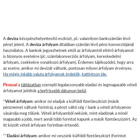
A
deviza
készpénzhelyettesítő eszközt, pl.: valamilyen bankszámlán lévő
pénzt jelent. A
deviza árfolyam
általában számlán lévő pénz konverziójánál
használatos. A bankok jegyezhetnek ettől az árfolyamtól eltérő árfolyamot
is bizonyos esetekre (pl.: számlakonverziós árfolyam, kereskedelmi
árfolyam, csekkekre vonatkozó árfolyam). Érdemes tájékozódni, hogy arra
az esetre, amikor mi devizát váltunk, pontosan milyen árfolyam érvényes.
Ha mégis inkább valuta árfolyamok érdeklik, kattintson ide.
Pirossal
a
táblázatban
szereplő legalacsonyabb eladási és legmagasabb vételi
árfolyamot jelöltük
a legfrissebb dátumon belül
.
*
Vételi árfolyam
: amikor mi eladjuk a külföldi fizetőeszközt (másik
pénznemet váltunk forintra), a pénzt váltó cég / bank a vételi árfolyamon
vásárolja meg tőlünk. Vételi árfolyamból nekünk, mint eladónak a minél
magasabb a jobb, mert annál több forintot kapunk a másik fizetőeszözért. Az
itt közölt vételi árfolyam forintban értendő.
**
Eladási árfolyam
: amikor mi veszünk külföldi fizetőeszközt (forintot