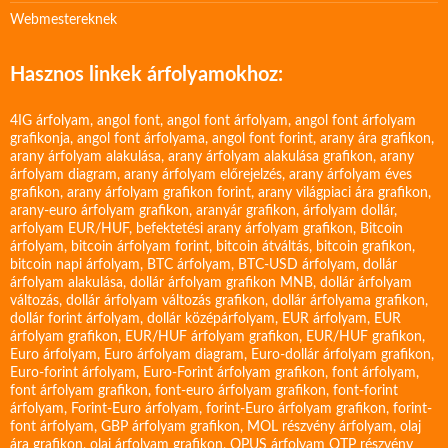
Webmestereknek
Hasznos linkek árfolyamokhoz:
4IG árfolyam
,
angol font
,
angol font árfolyam
,
angol font árfolyam
grafikonja
,
angol font árfolyama
,
angol font forint
,
arany ára grafikon
,
arany árfolyam alakulása
,
arany árfolyam alakulása grafikon
,
arany
árfolyam diagram
,
arany árfolyam előrejelzés
,
arany árfolyam éves
grafikon
,
arany árfolyam grafikon forint
,
arany világpiaci ára grafikon
,
arany-euro árfolyam grafikon
,
aranyár grafikon
,
árfolyam dollár
,
arfolyam EUR/HUF
,
befektetési arany árfolyam grafikon
,
Bitcoin
árfolyam
,
bitcoin árfolyam forint
,
bitcoin átváltás
,
bitcoin grafikon
,
bitcoin napi árfolyam
,
BTC árfolyam
,
BTC-USD árfolyam
,
dollár
árfolyam alakulása
,
dollár árfolyam grafikon MNB
,
dollár árfolyam
változás
,
dollár árfolyam változás grafikon
,
dollár árfolyama grafikon
,
dollár forint árfolyam
,
dollár középárfolyam
,
EUR árfolyam
,
EUR
árfolyam grafikon
,
EUR/HUF árfolyam grafikon
,
EUR/HUF grafikon
,
Euro árfolyam
,
Euro árfolyam diagram
,
Euro-dollár árfolyam grafikon
,
Euro-forint árfolyam
,
Euro-Forint árfolyam grafikon
,
font árfolyam
,
font árfolyam grafikon
,
font-euro árfolyam grafikon
,
font-forint
árfolyam
,
Forint-Euro árfolyam
,
forint-Euro árfolyam grafikon
,
forint-
font árfolyam
,
GBP árfolyam grafikon
,
MOL részvény árfolyam
,
olaj
ára grafikon
,
olaj árfolyam grafikon
,
OPUS árfolyam
OTP részvény