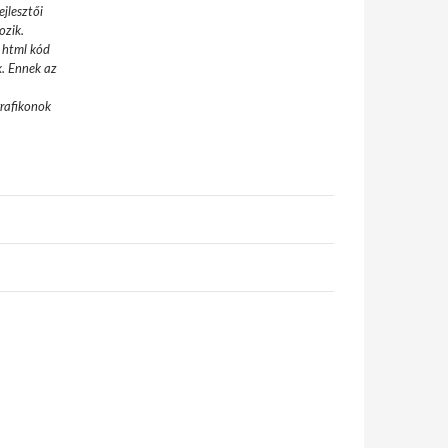
jlesztői
ozik.
 html kód
k. Ennek az
grafikonok