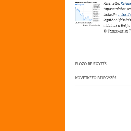
Készítette:
Kelem
tapasztalatot sze
LinkedIn:
https:/
legutóbbi frissíté
oldalnak a linkje:
©
T
Bejegyzés
ELŐZŐ BEJEGYZÉS
navigáció
KÖVETKEZŐ BEJEGYZÉS