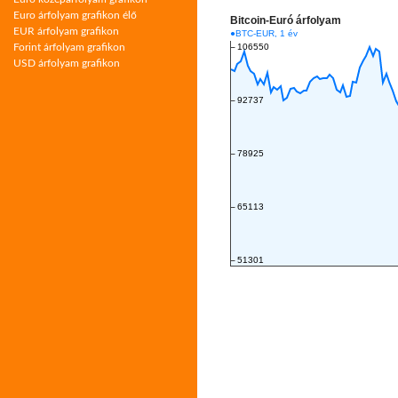
Euro árfolyam grafikon élő
EUR árfolyam grafikon
Forint árfolyam grafikon
USD árfolyam grafikon