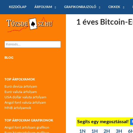
KILÉPÉS A TARTALOMBA
Keresés
KEZDŐLAP
ÁRFOLYAM
GRAFIKONRAJZOLÓ
CIKKEK
Tőzsdeász.hu – árfolyamok és árfolyam
1 éves Bitcoin-
grafikonok
Keresés:
BLOG
TOP ÁRFOLYAMOK
Euró deviza árfolyam
Euró valuta árfolyam
USA dollár valuta árfolyam
Angol font valuta árfolyam
MNB árfolyamok
TOP ÁRFOLYAM GRAFIKONOK
Segíts egy megosztással!
Angol font árfolyam grafikon
1N
1H
2H
3H
6
Euro középárfolyam grafikon