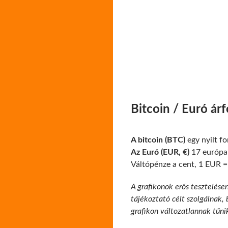
Bitcoin / Euró ár
A bitcoin (BTC)
egy nyilt f
Az Euró (EUR, €)
17 európai
Váltópénze a cent, 1 EUR =
A grafikonok erős tesztelése
tájékoztató célt szolgálnak,
grafikon változatlannak tűni