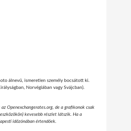
oto álnevű, ismeretlen személy bocsátott ki.
Királyságban, Norvégiában vagy Svájcban).
t az Openexchangerates.org, de a grafikonok csak
 eszközökön) kevesebb részlet látszik. Ha a
udapesti időzónában értendőek.