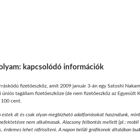
folyam: kapcsolódó információk
orráskódú fizetőeszköz, amit 2009 január 3-án egy Satoshi Nakam
 úniós tagállam fizetőeszköze (de nem fizetőeszköz az Egyesült 
 100 cent.
n estek át és csak olyan megbízható adatforrásokat használunk, min
 befektetésre nem alkalmasak. Alacsony felbontás mellett (pl.: mobil
k, érdemes lehet ráfrissíteni. A napon belüli grafikonok általában b