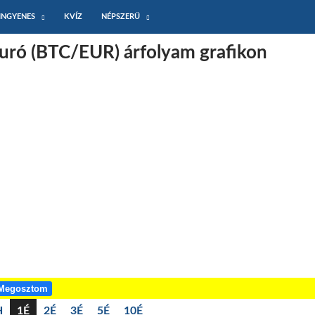
INGYENES
KVÍZ
NÉPSZERŰ
Euró (BTC/EUR) árfolyam grafikon
Megosztom
H
1É
2É
3É
5É
10É