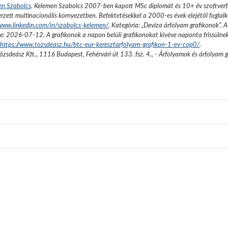
en Szabolcs
.
Kelemen Szabolcs 2007-ben kapott MSc diplomát és 10+ év szoftverfe
rzett multinacionális környezetben. Befektetésekkel a 2000-es évek elejétől foglalk
/www.linkedin.com/in/szabolcs-kelemen/
. Kategória: „
Deviza árfolyam grafikonok
”.
A
se:
2026-07-12
. A grafikonok a napon belüli grafikonokat kivéve naponta frissülne
https://www.tozsdeasz.hu/btc-eur-keresztarfolyam-grafikon-1-ev-cop0/
.
őzsdeász Kft.
,
1116 Budapest, Fehérvári út 133. fsz. 4.
,
- Árfolyamok és árfolyam 