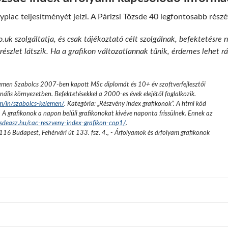
piac teljesítményét jelzi. A Párizsi Tőzsde 40 legfontosabb rész
o.uk szolgáltatja, és csak tájékoztató célt szolgálnak, befektetésre 
szlet látszik. Ha a grafikon változatlannak tűnik, érdemes lehet ráf
emen Szabolcs 2007-ben kapott MSc diplomát és 10+ év szoftverfejlesztői
nális környezetben. Befektetésekkel a 2000-es évek elejétől foglalkozik.
om/in/szabolcs-kelemen/
. Kategória: „
Részvény index grafikonok
”.
A html kód
. A grafikonok a napon belüli grafikonokat kivéve naponta frissülnek. Ennek az
sdeasz.hu/cac-reszveny-index-grafikon-cop1/
.
116 Budapest, Fehérvári út 133. fsz. 4.
,
- Árfolyamok és árfolyam grafikonok