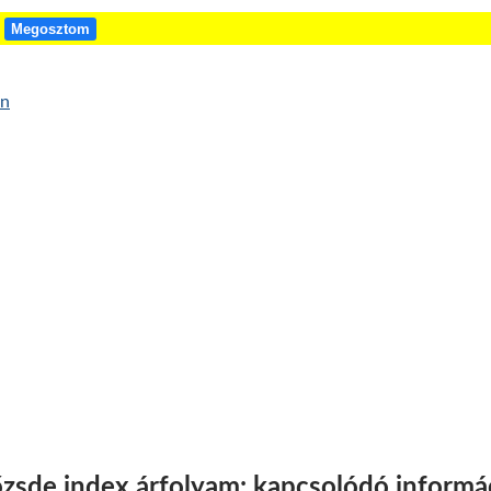
!
Megosztom
őzsde index árfolyam: kapcsolódó informá