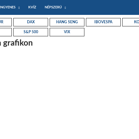
INGYENES
KVÍZ
NÉPSZERŰ
UR
DAX
HANG SENG
IBOVESPA
KO
S&P 500
VIX
 grafikon