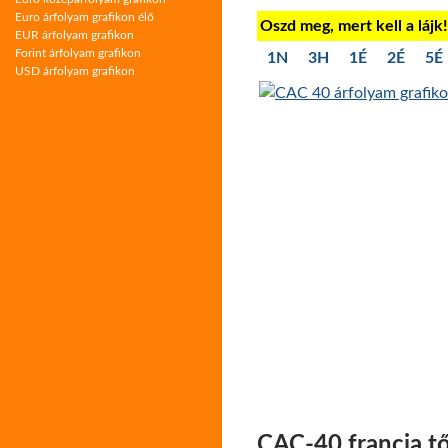
Euro árfolyam grafikon élő
Oszd meg, mert kell a lájk
EUR árfolyam grafikon
Forint árfolyam grafikon
1N
3H
1É
2É
5É
USD árfolyam grafikon
CAC-40 francia t