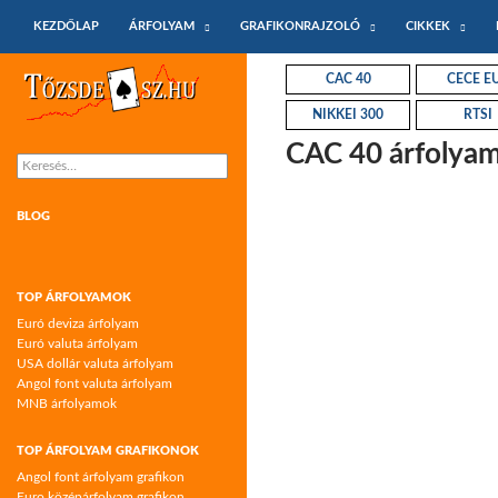
KILÉPÉS A TARTALOMBA
Keresés
KEZDŐLAP
ÁRFOLYAM
GRAFIKONRAJZOLÓ
CIKKEK
Tőzsdeász.hu – árfolyamok és árfolyam
CAC 40
CECE E
grafikonok
NIKKEI 300
RTSI
CAC 40 árfolyam
Keresés:
BLOG
TOP ÁRFOLYAMOK
Euró deviza árfolyam
Euró valuta árfolyam
USA dollár valuta árfolyam
Angol font valuta árfolyam
MNB árfolyamok
TOP ÁRFOLYAM GRAFIKONOK
Angol font árfolyam grafikon
Euro középárfolyam grafikon