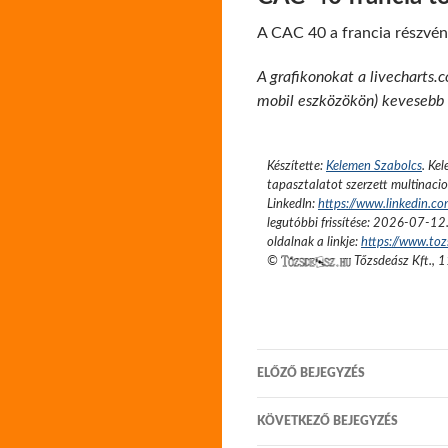
A CAC 40 a francia részvény
A grafikonokat a livecharts.c
mobil eszközökön) kevesebb ré
Készítette:
Kelemen Szabolcs
.
Kel
tapasztalatot szerzett multinacio
LinkedIn:
https://www.linkedin.c
legutóbbi frissítése:
2026-07-12
oldalnak a linkje:
https://www.toz
©
Tőzsdeász Kft.
,
1
Bejegyzés
ELŐZŐ BEJEGYZÉS
navigáció
KÖVETKEZŐ BEJEGYZÉS