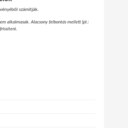
évényéből számítják.
nem alkalmasak. Alacsony felbontás mellett (pl.:
rissíteni.