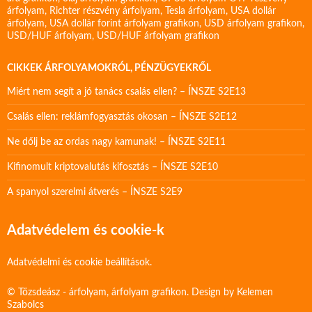
árfolyam
,
Richter részvény árfolyam
,
Tesla árfolyam
,
USA dollár
árfolyam
,
USA dollár forint árfolyam grafikon
,
USD árfolyam grafikon
,
USD/HUF árfolyam
,
USD/HUF árfolyam grafikon
CIKKEK ÁRFOLYAMOKRÓL, PÉNZÜGYEKRŐL
Miért nem segít a jó tanács csalás ellen? – ÍNSZE S2E13
Csalás ellen: reklámfogyasztás okosan – ÍNSZE S2E12
Ne dőlj be az ordas nagy kamunak! – ÍNSZE S2E11
Kifinomult kriptovalutás kifosztás – ÍNSZE S2E10
A spanyol szerelmi átverés – ÍNSZE S2E9
Adatvédelem és cookie-k
Adatvédelmi és cookie beállítások.
© Tőzsdeász - árfolyam, árfolyam grafikon. Design by
Kelemen
Szabolcs