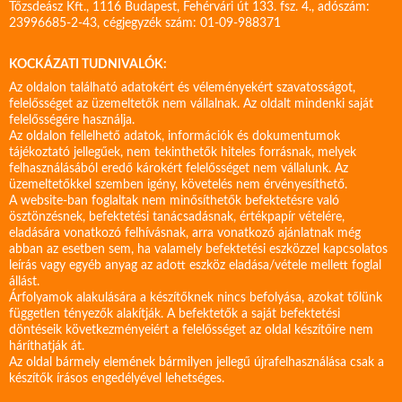
Tőzsdeász Kft., 1116 Budapest, Fehérvári út 133. fsz. 4., adószám:
23996685-2-43, cégjegyzék szám: 01-09-988371
KOCKÁZATI TUDNIVALÓK:
Az oldalon található adatokért és véleményekért szavatosságot,
felelősséget az üzemeltetők nem vállalnak. Az oldalt mindenki saját
felelősségére használja.
Az oldalon fellelhető adatok, információk és dokumentumok
tájékoztató jellegűek, nem tekinthetők hiteles forrásnak, melyek
felhasználásából eredő károkért felelősséget nem vállalunk. Az
üzemeltetőkkel szemben igény, követelés nem érvényesíthető.
A website-ban foglaltak nem minősíthetők befektetésre való
ösztönzésnek, befektetési tanácsadásnak, értékpapír vételére,
eladására vonatkozó felhívásnak, arra vonatkozó ajánlatnak még
abban az esetben sem, ha valamely befektetési eszközzel kapcsolatos
leírás vagy egyéb anyag az adott eszköz eladása/vétele mellett foglal
állást.
Árfolyamok alakulására a készítőknek nincs befolyása, azokat tőlünk
független tényezők alakítják. A befektetők a saját befektetési
döntéseik következményeiért a felelősséget az oldal készítőire nem
háríthatják át.
Az oldal bármely elemének bármilyen jellegű újrafelhasználása csak a
készítők írásos engedélyével lehetséges.