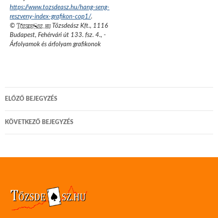
https://www.tozsdeasz.hu/hang-seng-
reszveny-index-grafikon-cop1/
.
©
Tőzsdeász Kft.
,
1116
Budapest, Fehérvári út 133. fsz. 4.
,
-
Árfolyamok és árfolyam grafikonok
Bejegyzés
ELŐZŐ BEJEGYZÉS
navigáció
KÖVETKEZŐ BEJEGYZÉS