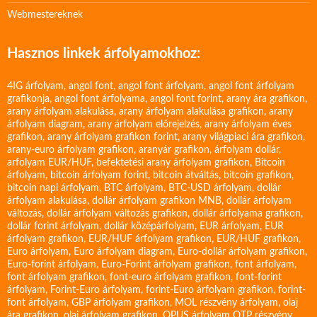
Webmestereknek
Hasznos linkek árfolyamokhoz:
4IG árfolyam
,
angol font
,
angol font árfolyam
,
angol font árfolyam
grafikonja
,
angol font árfolyama
,
angol font forint
,
arany ára grafikon
,
arany árfolyam alakulása
,
arany árfolyam alakulása grafikon
,
arany
árfolyam diagram
,
arany árfolyam előrejelzés
,
arany árfolyam éves
grafikon
,
arany árfolyam grafikon forint
,
arany világpiaci ára grafikon
,
arany-euro árfolyam grafikon
,
aranyár grafikon
,
árfolyam dollár
,
arfolyam EUR/HUF
,
befektetési arany árfolyam grafikon
,
Bitcoin
árfolyam
,
bitcoin árfolyam forint
,
bitcoin átváltás
,
bitcoin grafikon
,
bitcoin napi árfolyam
,
BTC árfolyam
,
BTC-USD árfolyam
,
dollár
árfolyam alakulása
,
dollár árfolyam grafikon MNB
,
dollár árfolyam
változás
,
dollár árfolyam változás grafikon
,
dollár árfolyama grafikon
,
dollár forint árfolyam
,
dollár középárfolyam
,
EUR árfolyam
,
EUR
árfolyam grafikon
,
EUR/HUF árfolyam grafikon
,
EUR/HUF grafikon
,
Euro árfolyam
,
Euro árfolyam diagram
,
Euro-dollár árfolyam grafikon
,
Euro-forint árfolyam
,
Euro-Forint árfolyam grafikon
,
font árfolyam
,
font árfolyam grafikon
,
font-euro árfolyam grafikon
,
font-forint
árfolyam
,
Forint-Euro árfolyam
,
forint-Euro árfolyam grafikon
,
forint-
font árfolyam
,
GBP árfolyam grafikon
,
MOL részvény árfolyam
,
olaj
ára grafikon
,
olaj árfolyam grafikon
,
OPUS árfolyam
OTP részvény