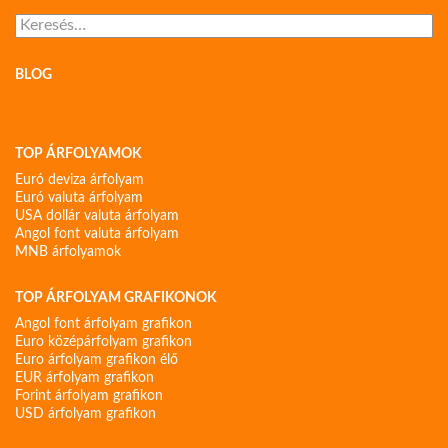
Keresés:
BLOG
TOP ÁRFOLYAMOK
Euró deviza árfolyam
Euró valuta árfolyam
USA dollár valuta árfolyam
Angol font valuta árfolyam
MNB árfolyamok
TOP ÁRFOLYAM GRAFIKONOK
Angol font árfolyam grafikon
Euro középárfolyam grafikon
Euro árfolyam grafikon élő
EUR árfolyam grafikon
Forint árfolyam grafikon
USD árfolyam grafikon