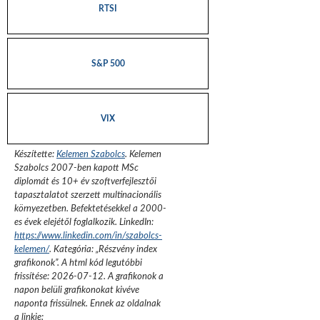
RTSI
S&P 500
VIX
Készítette:
Kelemen Szabolcs
.
Kelemen
Szabolcs 2007-ben kapott MSc
diplomát és 10+ év szoftverfejlesztői
tapasztalatot szerzett multinacionális
környezetben. Befektetésekkel a 2000-
es évek elejétől foglalkozik.
LinkedIn:
https://www.linkedin.com/in/szabolcs-
kelemen/
. Kategória: „
Részvény index
grafikonok
”.
A html kód legutóbbi
frissítése:
2026-07-12
. A grafikonok a
napon belüli grafikonokat kivéve
naponta frissülnek. Ennek az oldalnak
a linkje: