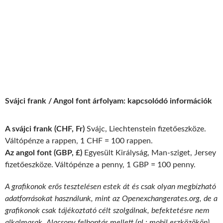
Svájci frank / Angol font árfolyam: kapcsolódó információk
A svájci frank (CHF, Fr)
Svájc, Liechtenstein fizetőeszköze.
Váltópénze a rappen, 1 CHF = 100 rappen.
Az angol font (GBP, £)
Egyesült Királyság, Man-sziget, Jersey
fizetőeszköze. Váltópénze a penny, 1 GBP = 100 penny.
A grafikonok erős tesztelésen estek át és csak olyan megbízható
adatforrásokat használunk, mint az Openexchangerates.org, de a
grafikonok csak tájékoztató célt szolgálnak, befektetésre nem
alkalmasak. Alacsony felbontás mellett (pl.: mobil eszközökön)