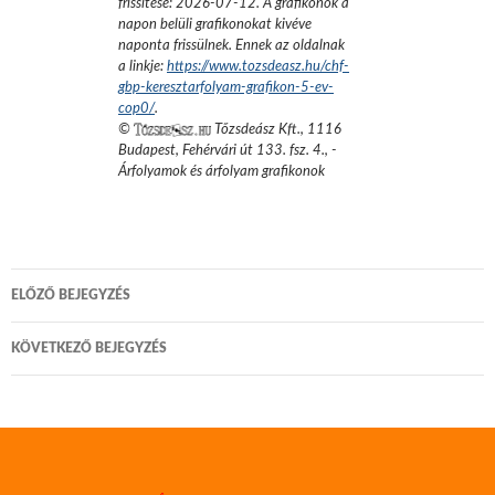
frissítése:
2026-07-12
. A grafikonok a
napon belüli grafikonokat kivéve
naponta frissülnek. Ennek az oldalnak
a linkje:
https://www.tozsdeasz.hu/chf-
gbp-keresztarfolyam-grafikon-5-ev-
cop0/
.
©
Tőzsdeász Kft.
,
1116
Budapest, Fehérvári út 133. fsz. 4.
,
-
Árfolyamok és árfolyam grafikonok
Bejegyzés
ELŐZŐ BEJEGYZÉS
navigáció
KÖVETKEZŐ BEJEGYZÉS