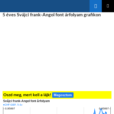
Keresés
KILÉPÉS
5 éves Svájci frank-Angol font árfolyam grafikon
ELSŐDL
A
MENÜ
TARTALOMBA
Oszd meg, mert kell a lájk!
Megosztom