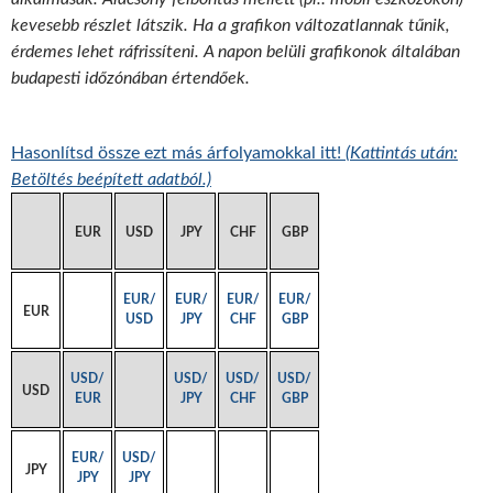
kevesebb részlet látszik. Ha a grafikon változatlannak tűnik,
érdemes lehet ráfrissíteni. A napon belüli grafikonok általában
budapesti időzónában értendőek.
Hasonlítsd össze ezt más árfolyamokkal itt!
(Kattintás után:
Betöltés beépített adatból.)
EUR
USD
JPY
CHF
GBP
EUR/
EUR/
EUR/
EUR/
EUR
USD
JPY
CHF
GBP
USD/
USD/
USD/
USD/
USD
EUR
JPY
CHF
GBP
EUR/
USD/
JPY
JPY
JPY