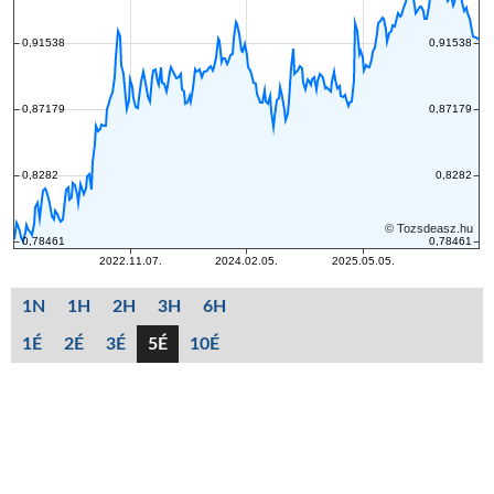
1N
1H
2H
3H
6H
1É
2É
3É
5É
10É