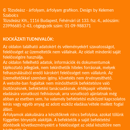
© Tőzsdeász - árfolyam, árfolyam grafikon. Design by
Kelemen
Szabolcs
Tőzsdeász Kft., 1116 Budapest, Fehérvári út 133. fsz. 4., adószám:
23996685-2-43, cégjegyzék szám: 01-09-988371
KOCKÁZATI TUDNIVALÓK:
Az oldalon található adatokért és véleményekért szavatosságot,
felelősséget az üzemeltetők nem vállalnak. Az oldalt mindenki saját
felelősségére használja.
Az oldalon fellelhető adatok, információk és dokumentumok
tájékoztató jellegűek, nem tekinthetők hiteles forrásnak, melyek
felhasználásából eredő károkért felelősséget nem vállalunk. Az
üzemeltetőkkel szemben igény, követelés nem érvényesíthető.
A website-ban foglaltak nem minősíthetők befektetésre való
ösztönzésnek, befektetési tanácsadásnak, értékpapír vételére,
eladására vonatkozó felhívásnak, arra vonatkozó ajánlatnak még
abban az esetben sem, ha valamely befektetési eszközzel kapcsolatos
leírás vagy egyéb anyag az adott eszköz eladása/vétele mellett foglal
állást.
Árfolyamok alakulására a készítőknek nincs befolyása, azokat tőlünk
független tényezők alakítják. A befektetők a saját befektetési
döntéseik következményeiért a felelősséget az oldal készítőire nem