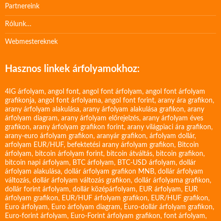
Partnereink
Rólunk…
Webmestereknek
Hasznos linkek árfolyamokhoz:
4IG árfolyam
,
angol font
,
angol font árfolyam
,
angol font árfolyam
grafikonja
,
angol font árfolyama
,
angol font forint
,
arany ára grafikon
,
arany árfolyam alakulása
,
arany árfolyam alakulása grafikon
,
arany
árfolyam diagram
,
arany árfolyam előrejelzés
,
arany árfolyam éves
grafikon
,
arany árfolyam grafikon forint
,
arany világpiaci ára grafikon
,
arany-euro árfolyam grafikon
,
aranyár grafikon
,
árfolyam dollár
,
arfolyam EUR/HUF
,
befektetési arany árfolyam grafikon
,
Bitcoin
árfolyam
,
bitcoin árfolyam forint
,
bitcoin átváltás
,
bitcoin grafikon
,
bitcoin napi árfolyam
,
BTC árfolyam
,
BTC-USD árfolyam
,
dollár
árfolyam alakulása
,
dollár árfolyam grafikon MNB
,
dollár árfolyam
változás
,
dollár árfolyam változás grafikon
,
dollár árfolyama grafikon
,
dollár forint árfolyam
,
dollár középárfolyam
,
EUR árfolyam
,
EUR
árfolyam grafikon
,
EUR/HUF árfolyam grafikon
,
EUR/HUF grafikon
,
Euro árfolyam
,
Euro árfolyam diagram
,
Euro-dollár árfolyam grafikon
,
Euro-forint árfolyam
,
Euro-Forint árfolyam grafikon
,
font árfolyam
,