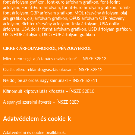
font árfolyam grafikon
,
font-euro árfolyam grafikon
,
font-forint
árfolyam
,
Forint-Euro árfolyam
,
forint-Euro árfolyam grafikon
,
forint-
font árfolyam
,
GBP árfolyam grafikon
,
MOL részvény árfolyam
,
olaj
ára grafikon
,
olaj árfolyam grafikon
,
OPUS árfolyam
OTP részvény
árfolyam
,
Richter részvény árfolyam
,
Tesla árfolyam
,
USA dollár
árfolyam
,
USA dollár forint árfolyam grafikon
,
USD árfolyam grafikon
,
USD/HUF árfolyam
,
USD/HUF árfolyam grafikon
CIKKEK ÁRFOLYAMOKRÓL, PÉNZÜGYEKRŐL
Miért nem segít a jó tanács csalás ellen? – ÍNSZE S2E13
Csalás ellen: reklámfogyasztás okosan – ÍNSZE S2E12
Ne dőlj be az ordas nagy kamunak! – ÍNSZE S2E11
Kifinomult kriptovalutás kifosztás – ÍNSZE S2E10
A spanyol szerelmi átverés – ÍNSZE S2E9
Adatvédelem és cookie-k
Adatvédelmi és cookie beállítások.