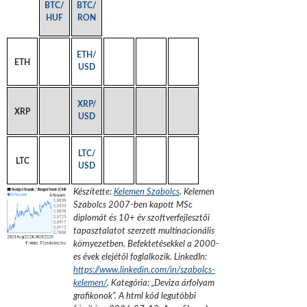
BTC/
BTC/
HUF
RON
ETH/
ETH
USD
XRP/
XRP
USD
LTC/
LTC
USD
Készítette:
Kelemen Szabolcs
.
Kelemen
Szabolcs 2007-ben kapott MSc
diplomát és 10+ év szoftverfejlesztői
tapasztalatot szerzett multinacionális
környezetben. Befektetésekkel a 2000-
es évek elejétől foglalkozik.
LinkedIn:
https://www.linkedin.com/in/szabolcs-
kelemen/
. Kategória: „
Deviza árfolyam
grafikonok
”.
A html kód legutóbbi