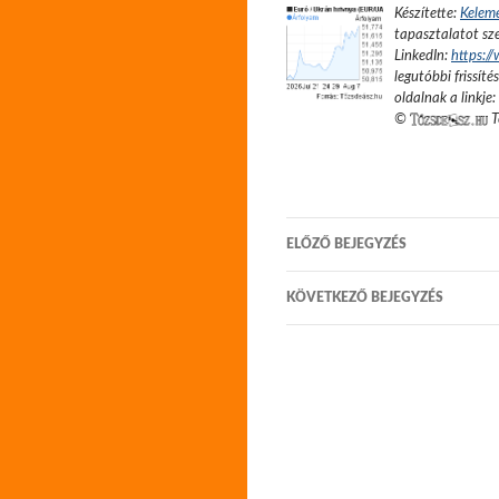
Készítette:
Kelem
tapasztalatot sze
LinkedIn:
https:/
legutóbbi frissíté
oldalnak a linkje:
©
T
Bejegyzés
ELŐZŐ BEJEGYZÉS
navigáció
KÖVETKEZŐ BEJEGYZÉS