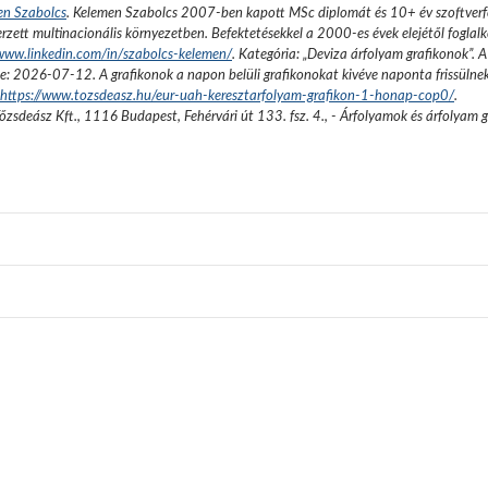
en Szabolcs
.
Kelemen Szabolcs 2007-ben kapott MSc diplomát és 10+ év szoftverfe
rzett multinacionális környezetben. Befektetésekkel a 2000-es évek elejétől foglalk
/www.linkedin.com/in/szabolcs-kelemen/
. Kategória: „
Deviza árfolyam grafikonok
”.
A
se:
2026-07-12
. A grafikonok a napon belüli grafikonokat kivéve naponta frissülne
https://www.tozsdeasz.hu/eur-uah-keresztarfolyam-grafikon-1-honap-cop0/
.
őzsdeász Kft.
,
1116 Budapest, Fehérvári út 133. fsz. 4.
,
- Árfolyamok és árfolyam 