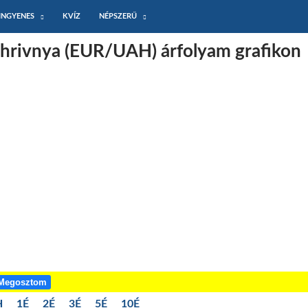
INGYENES
KVÍZ
NÉPSZERŰ
hrivnya (EUR/UAH) árfolyam grafikon
Megosztom
H
1É
2É
3É
5É
10É