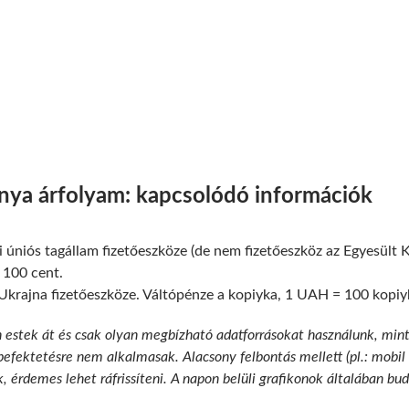
vnya árfolyam: kapcsolódó információk
 úniós tagállam fizetőeszköze (de nem fizetőeszköz az Egyesült 
 100 cent.
Ukrajna fizetőeszköze. Váltópénze a kopiyka, 1 UAH = 100 kopiy
n estek át és csak olyan megbízható adatforrásokat használunk, min
 befektetésre nem alkalmasak. Alacsony felbontás mellett (pl.: mobil
k, érdemes lehet ráfrissíteni. A napon belüli grafikonok általában b