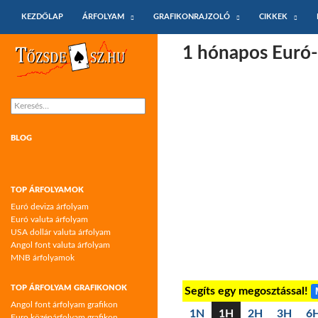
KILÉPÉS A TARTALOMBA
Keresés
KEZDŐLAP
ÁRFOLYAM
GRAFIKONRAJZOLÓ
CIKKEK
Tőzsdeász.hu – árfolyamok és árfolyam
1 hónapos Euró-
grafikonok
Keresés:
BLOG
TOP ÁRFOLYAMOK
Euró deviza árfolyam
Euró valuta árfolyam
USA dollár valuta árfolyam
Angol font valuta árfolyam
MNB árfolyamok
TOP ÁRFOLYAM GRAFIKONOK
Segíts egy megosztással!
Angol font árfolyam grafikon
1N
1H
2H
3H
6
Euro középárfolyam grafikon