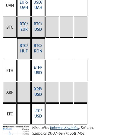
EUR/
USD/
UAH
UAH
UAH
BTC/
BTC/
BTC
EUR
USD
BTC/
BTC/
HUF
RON
ETH/
ETH
USD
XRP/
XRP
USD
LTC/
LTC
USD
Készítette:
Kelemen Szabolcs
.
Kelemen
Szabolcs 2007-ben kapott MSc