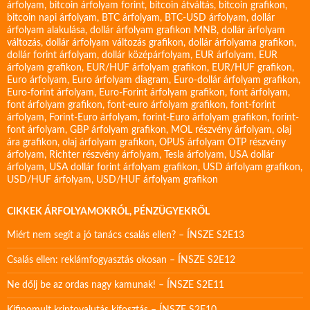
árfolyam
,
bitcoin árfolyam forint
,
bitcoin átváltás
,
bitcoin grafikon
,
bitcoin napi árfolyam
,
BTC árfolyam
,
BTC-USD árfolyam
,
dollár
árfolyam alakulása
,
dollár árfolyam grafikon MNB
,
dollár árfolyam
változás
,
dollár árfolyam változás grafikon
,
dollár árfolyama grafikon
,
dollár forint árfolyam
,
dollár középárfolyam
,
EUR árfolyam
,
EUR
árfolyam grafikon
,
EUR/HUF árfolyam grafikon
,
EUR/HUF grafikon
,
Euro árfolyam
,
Euro árfolyam diagram
,
Euro-dollár árfolyam grafikon
,
Euro-forint árfolyam
,
Euro-Forint árfolyam grafikon
,
font árfolyam
,
font árfolyam grafikon
,
font-euro árfolyam grafikon
,
font-forint
árfolyam
,
Forint-Euro árfolyam
,
forint-Euro árfolyam grafikon
,
forint-
font árfolyam
,
GBP árfolyam grafikon
,
MOL részvény árfolyam
,
olaj
ára grafikon
,
olaj árfolyam grafikon
,
OPUS árfolyam
OTP részvény
árfolyam
,
Richter részvény árfolyam
,
Tesla árfolyam
,
USA dollár
árfolyam
,
USA dollár forint árfolyam grafikon
,
USD árfolyam grafikon
,
USD/HUF árfolyam
,
USD/HUF árfolyam grafikon
CIKKEK ÁRFOLYAMOKRÓL, PÉNZÜGYEKRŐL
Miért nem segít a jó tanács csalás ellen? – ÍNSZE S2E13
Csalás ellen: reklámfogyasztás okosan – ÍNSZE S2E12
Ne dőlj be az ordas nagy kamunak! – ÍNSZE S2E11