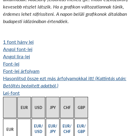
kevesebb részlet látszik. Ha a grafikon változatlannak tűnik,
érdemes lehet ráfrissíteni. A napon belüli grafikonok általában
budapesti időzónában értendőek.
1 font hány lej
Angol font-lej
Angol lira-lej
Font-lej
Font-lej árfolyam
Hasonlítsd össze ezt más árfolyamokkal itt!
(Kattintás után:
Betöltés beépített adatból.)
Lej-font
EUR
USD
JPY
CHF
GBP
EUR/
EUR/
EUR/
EUR/
EUR
USD
JPY
CHF
GBP