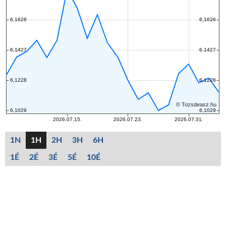
1N
1H
2H
3H
6H
1É
2É
3É
5É
10É