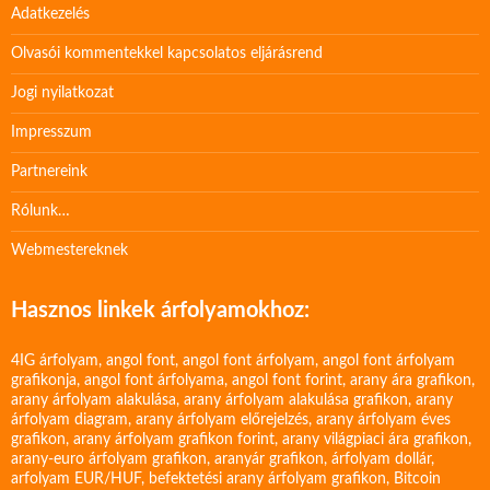
Adatkezelés
Olvasói kommentekkel kapcsolatos eljárásrend
Jogi nyilatkozat
Impresszum
Partnereink
Rólunk…
Webmestereknek
Hasznos linkek árfolyamokhoz:
4IG árfolyam
,
angol font
,
angol font árfolyam
,
angol font árfolyam
grafikonja
,
angol font árfolyama
,
angol font forint
,
arany ára grafikon
,
arany árfolyam alakulása
,
arany árfolyam alakulása grafikon
,
arany
árfolyam diagram
,
arany árfolyam előrejelzés
,
arany árfolyam éves
grafikon
,
arany árfolyam grafikon forint
,
arany világpiaci ára grafikon
,
arany-euro árfolyam grafikon
,
aranyár grafikon
,
árfolyam dollár
,
arfolyam EUR/HUF
,
befektetési arany árfolyam grafikon
,
Bitcoin