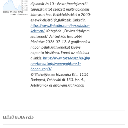
diplomát és 10+ év szoftverfejlesztői
tapasztalatot szerzett multinacionális
környezetben. Befektetésekkel a 2000-
es évek elejétől foglalkozik.
LinkedIn:
https://www.linkedin.com/in/szabolcs-
kelemen/
. Kategória: „
Deviza árfolyam
grafikonok
”.
A html kód legutóbbi
frissítése:
2026-07-12
. A grafikonok a
napon belüli grafikonokat kivéve
naponta frissülnek. Ennek az oldalnak
a linkje:
https://www.tozsdeasz.hu/gbp-
ron-keresztarfolyam-grafikon-1-
honap-cop0/
.
©
Tőzsdeász Kft.
,
1116
Budapest, Fehérvári út 133. fsz. 4.
,
-
Árfolyamok és árfolyam grafikonok
Bejegyzés
ELŐZŐ BEJEGYZÉS
navigáció