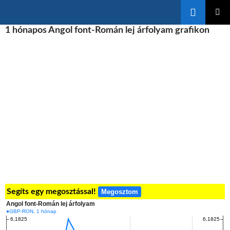
Keresés
KILÉPÉS
1 hónapos Angol font-Román lej árfolyam grafikon
ELSŐDL
A
MENÜ
TARTALOMBA
Segíts egy megosztással!
Megosztom