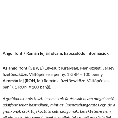
Angol font / Román lej árfolyam: kapcsolódó információk
Az angol font (GBP, £)
Egyesült Királyság, Man-sziget, Jersey
fizetőeszköze. Váltópénze a penny, 1 GBP = 100 penny.
A román lej (RON, lei)
Románia fizetőeszköze. Váltópénze a
ban(i), 1 RON = 100 ban(i).
A grafikonok erős tesztelésen estek át és csak olyan megbízható
adatforrásokat használunk, mint az Openexchangerates.org, de a
grafikonok csak tájékoztató célt szolgálnak, befektetésre nem
alkalmasak. Alacsony felbontás mellett (pl.: mobil eszközökön)