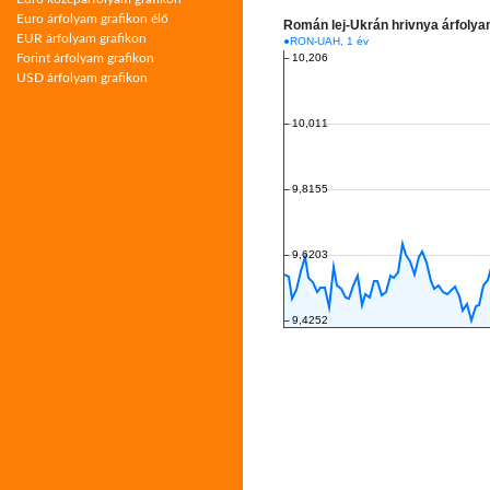
Euro árfolyam grafikon élő
EUR árfolyam grafikon
Forint árfolyam grafikon
USD árfolyam grafikon