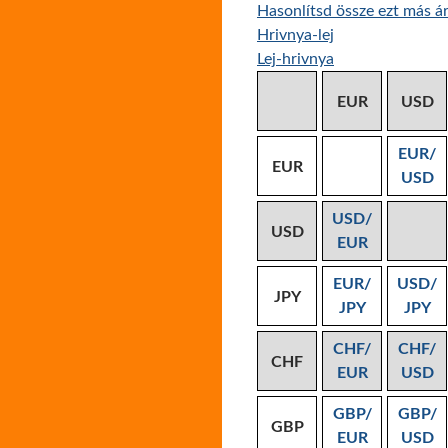
Hasonlítsd össze ezt más ár
Hrivnya-lej
Lej-hrivnya
EUR
USD
EUR/
EUR
USD
USD/
USD
EUR
EUR/
USD/
JPY
JPY
JPY
CHF/
CHF/
CHF
EUR
USD
GBP/
GBP/
GBP
EUR
USD