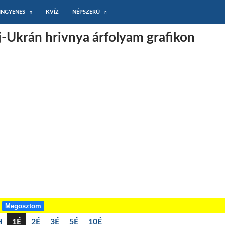
INGYENES
KVÍZ
NÉPSZERŰ
j-Ukrán hrivnya árfolyam grafikon
!
Megosztom
H
1É
2É
3É
5É
10É