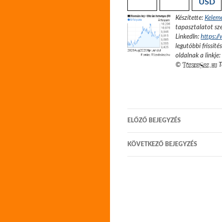
USD
Készítette:
Kelem
tapasztalatot sze
LinkedIn:
https:/
legutóbbi frissíté
oldalnak a linkje:
©
T
Bejegyzés
ELŐZŐ BEJEGYZÉS
navigáció
KÖVETKEZŐ BEJEGYZÉS