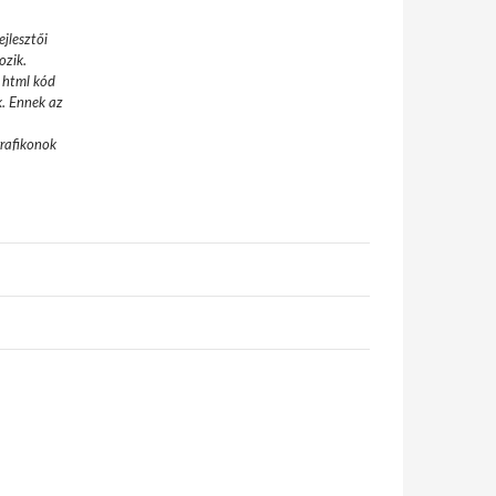
jlesztői
ozik.
 html kód
k. Ennek az
grafikonok