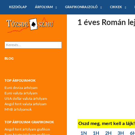
KILÉPÉS A TARTALOMBA
Keresés
KEZDŐLAP
ÁRFOLYAM
GRAFIKONRAJZOLÓ
CIKKEK
Tőzsdeász.hu – árfolyamok és árfolyam
1 éves Román le
grafikonok
Keresés:
BLOG
TOP ÁRFOLYAMOK
Euró deviza árfolyam
Euró valuta árfolyam
USA dollár valuta árfolyam
Angol font valuta árfolyam
MNB árfolyamok
TOP ÁRFOLYAM GRAFIKONOK
Oszd meg, mert kell a lájk
Angol font árfolyam grafikon
1N
1H
2H
3H
6
Euro középárfolyam grafikon