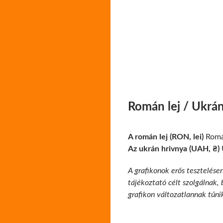
Román lej / Ukrá
A román lej (RON, lei)
Román
Az ukrán hrivnya (UAH, ₴)
A grafikonok erős tesztelése
tájékoztató célt szolgálnak,
grafikon változatlannak tűni