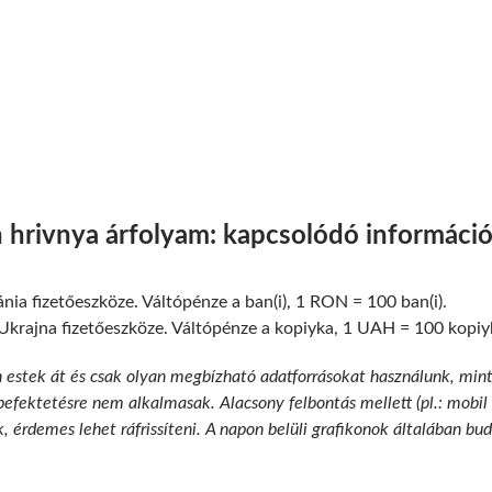
n hrivnya árfolyam: kapcsolódó informáci
ia fizetőeszköze. Váltópénze a ban(i), 1 RON = 100 ban(i).
Ukrajna fizetőeszköze. Váltópénze a kopiyka, 1 UAH = 100 kopiy
n estek át és csak olyan megbízható adatforrásokat használunk, min
 befektetésre nem alkalmasak. Alacsony felbontás mellett (pl.: mobil
k, érdemes lehet ráfrissíteni. A napon belüli grafikonok általában b