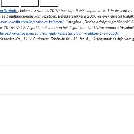
en Szabolcs
.
Kelemen Szabolcs 2007-ben kapott MSc diplomát és 10+ év szoftverfe
rzett multinacionális környezetben. Befektetésekkel a 2000-es évek elejétől foglalk
/www.linkedin.com/in/szabolcs-kelemen/
. Kategória: „
Deviza árfolyam grafikonok
”.
A
se:
2026-07-12
. A grafikonok a napon belüli grafikonokat kivéve naponta frissülne
https://www.tozsdeasz.hu/ron-uah-keresztarfolyam-grafikon-1-ev-cop0/
.
őzsdeász Kft.
,
1116 Budapest, Fehérvári út 133. fsz. 4.
,
- Árfolyamok és árfolyam 