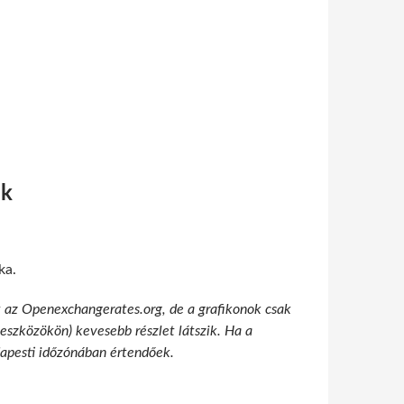
ók
ka.
t az Openexchangerates.org, de a grafikonok csak
 eszközökön) kevesebb részlet látszik. Ha a
udapesti időzónában értendőek.