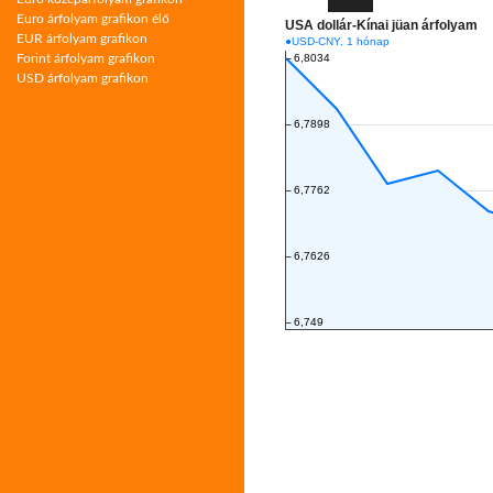
Euro árfolyam grafikon élő
EUR árfolyam grafikon
Forint árfolyam grafikon
USD árfolyam grafikon