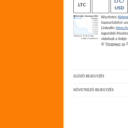
LTC/
LTC
USD
Készítette:
Kelem
tapasztalatot sze
LinkedIn:
https:/
legutóbbi frissíté
oldalnak a linkje:
©
T
Bejegyzés
ELŐZŐ BEJEGYZÉS
navigáció
KÖVETKEZŐ BEJEGYZÉS