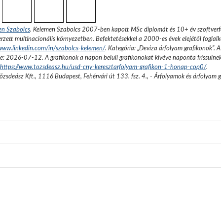
en Szabolcs
.
Kelemen Szabolcs 2007-ben kapott MSc diplomát és 10+ év szoftverfe
rzett multinacionális környezetben. Befektetésekkel a 2000-es évek elejétől foglalk
/www.linkedin.com/in/szabolcs-kelemen/
. Kategória: „
Deviza árfolyam grafikonok
”.
A
se:
2026-07-12
. A grafikonok a napon belüli grafikonokat kivéve naponta frissülne
https://www.tozsdeasz.hu/usd-cny-keresztarfolyam-grafikon-1-honap-cop0/
.
őzsdeász Kft.
,
1116 Budapest, Fehérvári út 133. fsz. 4.
,
- Árfolyamok és árfolyam 