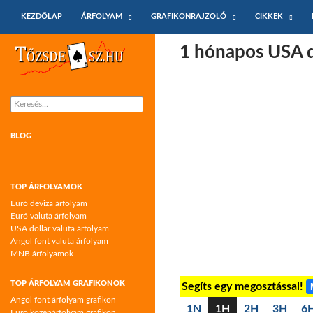
KILÉPÉS A TARTALOMBA
Keresés
KEZDŐLAP
ÁRFOLYAM
GRAFIKONRAJZOLÓ
CIKKEK
Tőzsdeász.hu – árfolyamok és árfolyam
1 hónapos USA do
grafikonok
Keresés:
BLOG
TOP ÁRFOLYAMOK
Euró deviza árfolyam
Euró valuta árfolyam
USA dollár valuta árfolyam
Angol font valuta árfolyam
MNB árfolyamok
TOP ÁRFOLYAM GRAFIKONOK
Segíts egy megosztással!
Angol font árfolyam grafikon
1N
1H
2H
3H
6
Euro középárfolyam grafikon