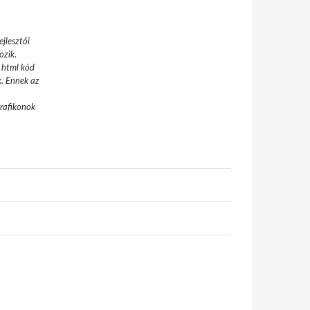
jlesztői
ozik.
 html kód
k. Ennek az
grafikonok