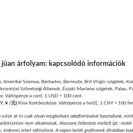
i jüan árfolyam: kapcsolódó információk
 Amerikai Szamoa, Barbados, Bermuda, Brit Virgin-szigetek, Kar
ikronéziai Szövetségi Államok, Északi-Mariana-szigetek, Palau, 
ze. Váltópénze a cent, 1 USD = 100 cent.
NY, ¥ /元)
Kína fizetőeszköze. Váltópénze a fen[i], 1 CNY = 100 fen
n estek át és csak olyan megbízható adatforrásokat használunk, min
 befektetésre nem alkalmasak. Alacsony felbontás mellett (pl.: mobil
k, érdemes lehet ráfrissíteni. A napon belüli grafikonok általában b