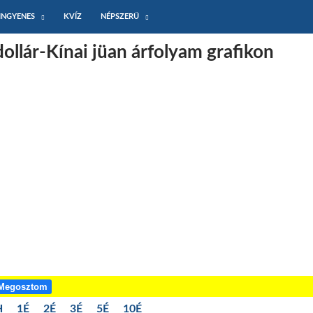
INGYENES
KVÍZ
NÉPSZERŰ
llár-Kínai jüan árfolyam grafikon
Megosztom
H
1É
2É
3É
5É
10É