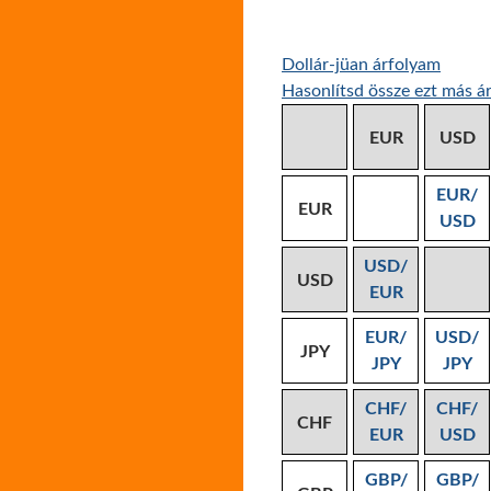
Dollár-jüan árfolyam
Hasonlítsd össze ezt más ár
EUR
USD
EUR/
EUR
USD
USD/
USD
EUR
EUR/
USD/
JPY
JPY
JPY
CHF/
CHF/
CHF
EUR
USD
GBP/
GBP/