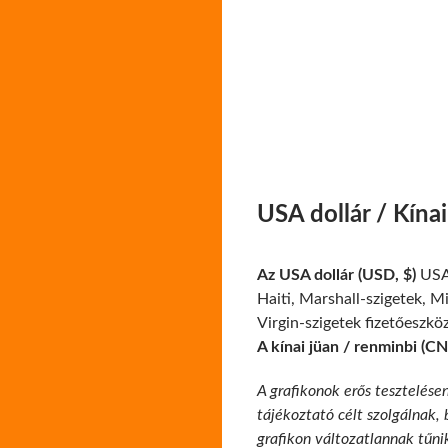
USA dollár / Kína
Az USA dollár (USD, $)
USA,
Haiti, Marshall-szigetek, M
Virgin-szigetek fizetőeszkö
A kínai jüan / renminbi (C
A grafikonok erős tesztelése
tájékoztató célt szolgálnak,
grafikon változatlannak tűni