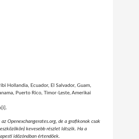
ibi Hollandia, Ecuador, El Salvador, Guam,
Panama, Puerto Rico, Timor-Leste, Amerikai
[i].
t az Openexchangerates.org, de a grafikonok csak
 eszközökön) kevesebb részlet látszik. Ha a
udapesti időzónában értendőek.