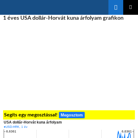
Keresés
KILÉPÉS
1 éves USA dollár-Horvát kuna árfolyam grafikon
ELSŐDL
A
MENÜ
TARTALOMBA
Segíts egy megosztással!
Megosztom