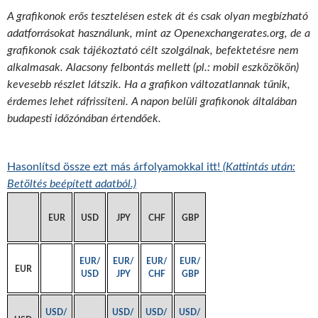
A grafikonok erős tesztelésen estek át és csak olyan megbízható
adatforrásokat használunk, mint az Openexchangerates.org, de a
grafikonok csak tájékoztató célt szolgálnak, befektetésre nem
alkalmasak. Alacsony felbontás mellett (pl.: mobil eszközökön)
kevesebb részlet látszik. Ha a grafikon változatlannak tűnik,
érdemes lehet ráfrissíteni. A napon belüli grafikonok általában
budapesti időzónában értendőek.
Hasonlítsd össze ezt más árfolyamokkal itt!
(Kattintás után:
Betöltés beépített adatból.)
EUR
USD
JPY
CHF
GBP
EUR/
EUR/
EUR/
EUR/
EUR
USD
JPY
CHF
GBP
USD/
USD/
USD/
USD/