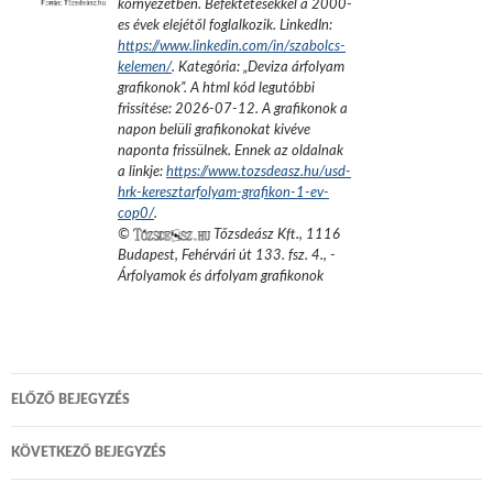
környezetben. Befektetésekkel a 2000-
es évek elejétől foglalkozik.
LinkedIn:
https://www.linkedin.com/in/szabolcs-
kelemen/
. Kategória: „
Deviza árfolyam
grafikonok
”.
A html kód legutóbbi
frissítése:
2026-07-12
. A grafikonok a
napon belüli grafikonokat kivéve
naponta frissülnek. Ennek az oldalnak
a linkje:
https://www.tozsdeasz.hu/usd-
hrk-keresztarfolyam-grafikon-1-ev-
cop0/
.
©
Tőzsdeász Kft.
,
1116
Budapest, Fehérvári út 133. fsz. 4.
,
-
Árfolyamok és árfolyam grafikonok
Bejegyzés
ELŐZŐ BEJEGYZÉS
navigáció
KÖVETKEZŐ BEJEGYZÉS