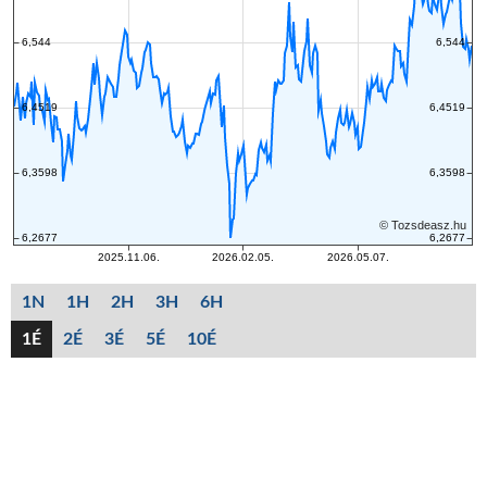
1N
1H
2H
3H
6H
1É
2É
3É
5É
10É