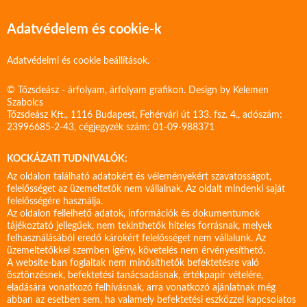
Adatvédelem és cookie-k
Adatvédelmi és cookie beállítások.
© Tőzsdeász - árfolyam, árfolyam grafikon. Design by
Kelemen
Szabolcs
Tőzsdeász Kft., 1116 Budapest, Fehérvári út 133. fsz. 4., adószám:
23996685-2-43, cégjegyzék szám: 01-09-988371
KOCKÁZATI TUDNIVALÓK:
Az oldalon található adatokért és véleményekért szavatosságot,
felelősséget az üzemeltetők nem vállalnak. Az oldalt mindenki saját
felelősségére használja.
Az oldalon fellelhető adatok, információk és dokumentumok
tájékoztató jellegűek, nem tekinthetők hiteles forrásnak, melyek
felhasználásából eredő károkért felelősséget nem vállalunk. Az
üzemeltetőkkel szemben igény, követelés nem érvényesíthető.
A website-ban foglaltak nem minősíthetők befektetésre való
ösztönzésnek, befektetési tanácsadásnak, értékpapír vételére,
eladására vonatkozó felhívásnak, arra vonatkozó ajánlatnak még
abban az esetben sem, ha valamely befektetési eszközzel kapcsolatos