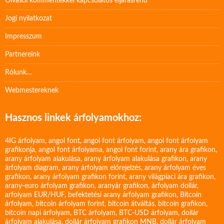
Olvasói kommentekkel kapcsolatos eljárásrend
Jogi nyilatkozat
Impresszum
Partnereink
Rólunk…
Webmestereknek
Hasznos linkek árfolyamokhoz:
4IG árfolyam
,
angol font
,
angol font árfolyam
,
angol font árfolyam
grafikonja
,
angol font árfolyama
,
angol font forint
,
arany ára grafikon
,
arany árfolyam alakulása
,
arany árfolyam alakulása grafikon
,
arany
árfolyam diagram
,
arany árfolyam előrejelzés
,
arany árfolyam éves
grafikon
,
arany árfolyam grafikon forint
,
arany világpiaci ára grafikon
,
arany-euro árfolyam grafikon
,
aranyár grafikon
,
árfolyam dollár
,
arfolyam EUR/HUF
,
befektetési arany árfolyam grafikon
,
Bitcoin
árfolyam
,
bitcoin árfolyam forint
,
bitcoin átváltás
,
bitcoin grafikon
,
bitcoin napi árfolyam
,
BTC árfolyam
,
BTC-USD árfolyam
,
dollár
árfolyam alakulása
,
dollár árfolyam grafikon MNB
,
dollár árfolyam