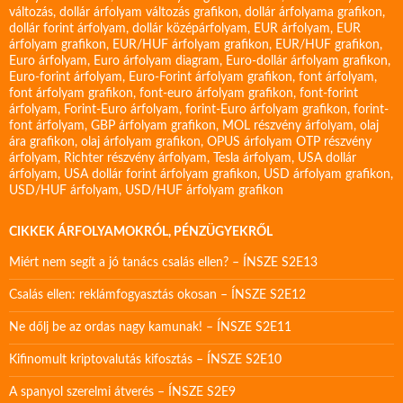
változás
,
dollár árfolyam változás grafikon
,
dollár árfolyama grafikon
,
dollár forint árfolyam
,
dollár középárfolyam
,
EUR árfolyam
,
EUR
árfolyam grafikon
,
EUR/HUF árfolyam grafikon
,
EUR/HUF grafikon
,
Euro árfolyam
,
Euro árfolyam diagram
,
Euro-dollár árfolyam grafikon
,
Euro-forint árfolyam
,
Euro-Forint árfolyam grafikon
,
font árfolyam
,
font árfolyam grafikon
,
font-euro árfolyam grafikon
,
font-forint
árfolyam
,
Forint-Euro árfolyam
,
forint-Euro árfolyam grafikon
,
forint-
font árfolyam
,
GBP árfolyam grafikon
,
MOL részvény árfolyam
,
olaj
ára grafikon
,
olaj árfolyam grafikon
,
OPUS árfolyam
OTP részvény
árfolyam
,
Richter részvény árfolyam
,
Tesla árfolyam
,
USA dollár
árfolyam
,
USA dollár forint árfolyam grafikon
,
USD árfolyam grafikon
,
USD/HUF árfolyam
,
USD/HUF árfolyam grafikon
CIKKEK ÁRFOLYAMOKRÓL, PÉNZÜGYEKRŐL
Miért nem segít a jó tanács csalás ellen? – ÍNSZE S2E13
Csalás ellen: reklámfogyasztás okosan – ÍNSZE S2E12
Ne dőlj be az ordas nagy kamunak! – ÍNSZE S2E11
Kifinomult kriptovalutás kifosztás – ÍNSZE S2E10
A spanyol szerelmi átverés – ÍNSZE S2E9