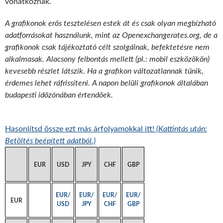
vonatkoznak.
A grafikonok erős tesztelésen estek át és csak olyan megbízható
adatforrásokat használunk, mint az Openexchangerates.org, de a
grafikonok csak tájékoztató célt szolgálnak, befektetésre nem
alkalmasak. Alacsony felbontás mellett (pl.: mobil eszközökön)
kevesebb részlet látszik. Ha a grafikon változatlannak tűnik,
érdemes lehet ráfrissíteni. A napon belüli grafikonok általában
budapesti időzónában értendőek.
Hasonlítsd össze ezt más árfolyamokkal itt!
(Kattintás után:
Betöltés beépített adatból.)
EUR
USD
JPY
CHF
GBP
EUR/
EUR/
EUR/
EUR/
EUR
USD
JPY
CHF
GBP