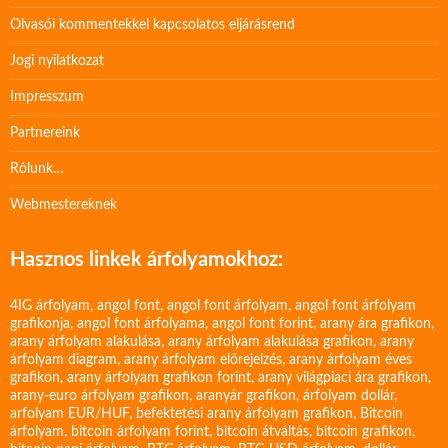
Olvasói kommentekkel kapcsolatos eljárásrend
Jogi nyilatkozat
Impresszum
Partnereink
Rólunk…
Webmestereknek
Hasznos linkek árfolyamokhoz:
4IG árfolyam
,
angol font
,
angol font árfolyam
,
angol font árfolyam
grafikonja
,
angol font árfolyama
,
angol font forint
,
arany ára grafikon
,
arany árfolyam alakulása
,
arany árfolyam alakulása grafikon
,
arany
árfolyam diagram
,
arany árfolyam előrejelzés
,
arany árfolyam éves
grafikon
,
arany árfolyam grafikon forint
,
arany világpiaci ára grafikon
,
arany-euro árfolyam grafikon
,
aranyár grafikon
,
árfolyam dollár
,
arfolyam EUR/HUF
,
befektetési arany árfolyam grafikon
,
Bitcoin
árfolyam
,
bitcoin árfolyam forint
,
bitcoin átváltás
,
bitcoin grafikon
,