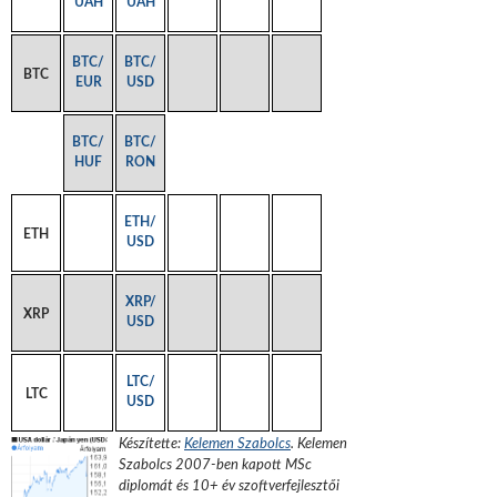
UAH
UAH
BTC/
BTC/
BTC
EUR
USD
BTC/
BTC/
HUF
RON
ETH/
ETH
USD
XRP/
XRP
USD
LTC/
LTC
USD
Készítette:
Kelemen Szabolcs
.
Kelemen
Szabolcs 2007-ben kapott MSc
diplomát és 10+ év szoftverfejlesztői