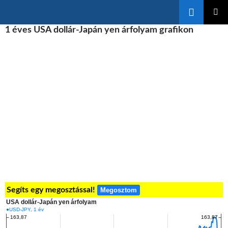
Keresés
KILÉPÉS
1 éves USA dollár-Japán yen árfolyam grafikon
ELSŐDL
A
MENÜ
TARTALOMBA
Segíts egy megosztással!
Megosztom