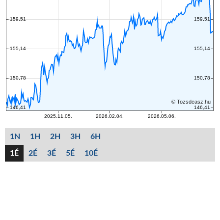
1N
1H
2H
3H
6H
1É
2É
3É
5É
10É