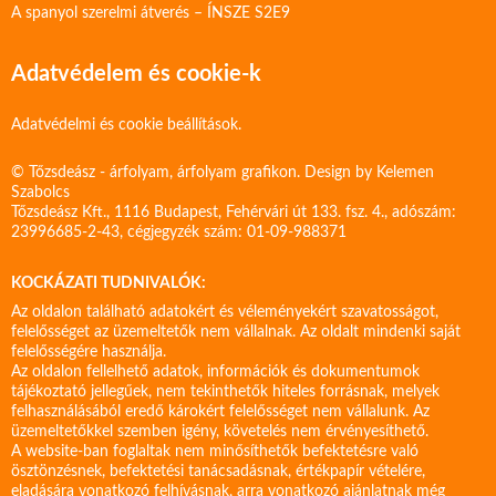
A spanyol szerelmi átverés – ÍNSZE S2E9
Adatvédelem és cookie-k
Adatvédelmi és cookie beállítások.
© Tőzsdeász - árfolyam, árfolyam grafikon. Design by
Kelemen
Szabolcs
Tőzsdeász Kft., 1116 Budapest, Fehérvári út 133. fsz. 4., adószám:
23996685-2-43, cégjegyzék szám: 01-09-988371
KOCKÁZATI TUDNIVALÓK:
Az oldalon található adatokért és véleményekért szavatosságot,
felelősséget az üzemeltetők nem vállalnak. Az oldalt mindenki saját
felelősségére használja.
Az oldalon fellelhető adatok, információk és dokumentumok
tájékoztató jellegűek, nem tekinthetők hiteles forrásnak, melyek
felhasználásából eredő károkért felelősséget nem vállalunk. Az
üzemeltetőkkel szemben igény, követelés nem érvényesíthető.
A website-ban foglaltak nem minősíthetők befektetésre való
ösztönzésnek, befektetési tanácsadásnak, értékpapír vételére,
eladására vonatkozó felhívásnak, arra vonatkozó ajánlatnak még