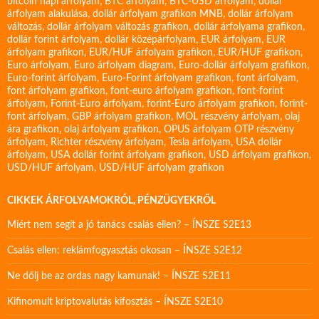
bitcoin napi árfolyam
,
BTC árfolyam
,
BTC-USD árfolyam
,
dollár
árfolyam alakulása
,
dollár árfolyam grafikon MNB
,
dollár árfolyam
változás
,
dollár árfolyam változás grafikon
,
dollár árfolyama grafikon
,
dollár forint árfolyam
,
dollár középárfolyam
,
EUR árfolyam
,
EUR
árfolyam grafikon
,
EUR/HUF árfolyam grafikon
,
EUR/HUF grafikon
,
Euro árfolyam
,
Euro árfolyam diagram
,
Euro-dollár árfolyam grafikon
,
Euro-forint árfolyam
,
Euro-Forint árfolyam grafikon
,
font árfolyam
,
font árfolyam grafikon
,
font-euro árfolyam grafikon
,
font-forint
árfolyam
,
Forint-Euro árfolyam
,
forint-Euro árfolyam grafikon
,
forint-
font árfolyam
,
GBP árfolyam grafikon
,
MOL részvény árfolyam
,
olaj
ára grafikon
,
olaj árfolyam grafikon
,
OPUS árfolyam
OTP részvény
árfolyam
,
Richter részvény árfolyam
,
Tesla árfolyam
,
USA dollár
árfolyam
,
USA dollár forint árfolyam grafikon
,
USD árfolyam grafikon
,
USD/HUF árfolyam
,
USD/HUF árfolyam grafikon
CIKKEK ÁRFOLYAMOKRÓL, PÉNZÜGYEKRŐL
Miért nem segít a jó tanács csalás ellen? – ÍNSZE S2E13
Csalás ellen: reklámfogyasztás okosan – ÍNSZE S2E12
Ne dőlj be az ordas nagy kamunak! – ÍNSZE S2E11
Kifinomult kriptovalutás kifosztás – ÍNSZE S2E10