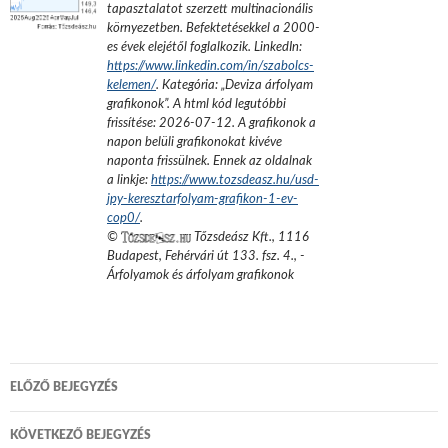
tapasztalatot szerzett multinacionális
környezetben. Befektetésekkel a 2000-
es évek elejétől foglalkozik.
LinkedIn:
https://www.linkedin.com/in/szabolcs-
kelemen/
. Kategória: „
Deviza árfolyam
grafikonok
”.
A html kód legutóbbi
frissítése:
2026-07-12
. A grafikonok a
napon belüli grafikonokat kivéve
naponta frissülnek. Ennek az oldalnak
a linkje:
https://www.tozsdeasz.hu/usd-
jpy-keresztarfolyam-grafikon-1-ev-
cop0/
.
©
Tőzsdeász Kft.
,
1116
Budapest, Fehérvári út 133. fsz. 4.
,
-
Árfolyamok és árfolyam grafikonok
Bejegyzés
ELŐZŐ BEJEGYZÉS
navigáció
KÖVETKEZŐ BEJEGYZÉS