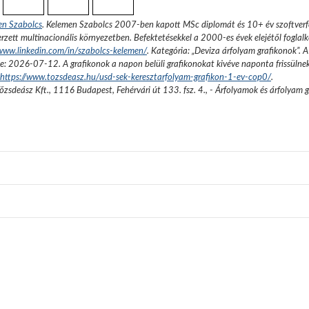
en Szabolcs
.
Kelemen Szabolcs 2007-ben kapott MSc diplomát és 10+ év szoftverfe
rzett multinacionális környezetben. Befektetésekkel a 2000-es évek elejétől foglalk
/www.linkedin.com/in/szabolcs-kelemen/
. Kategória: „
Deviza árfolyam grafikonok
”.
A
se:
2026-07-12
. A grafikonok a napon belüli grafikonokat kivéve naponta frissülne
https://www.tozsdeasz.hu/usd-sek-keresztarfolyam-grafikon-1-ev-cop0/
.
őzsdeász Kft.
,
1116 Budapest, Fehérvári út 133. fsz. 4.
,
- Árfolyamok és árfolyam 