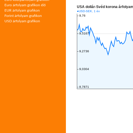
Euro árfolyam grafikon élő
EUR árfolyam grafikon
Forint árfolyam grafikon
USD árfolyam grafikon