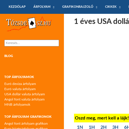
KILÉPÉS A TARTALOMBA
Keresés
KEZDŐLAP
ÁRFOLYAM
GRAFIKONRAJZOLÓ
CIKKEK
Tőzsdeász.hu – árfolyamok és árfolyam
1 éves USA doll
grafikonok
Keresés:
BLOG
TOP ÁRFOLYAMOK
Euró deviza árfolyam
Euró valuta árfolyam
USA dollár valuta árfolyam
Angol font valuta árfolyam
MNB árfolyamok
TOP ÁRFOLYAM GRAFIKONOK
Oszd meg, mert kell a lájk
Angol font árfolyam grafikon
1N
1H
2H
3H
6
Euro középárfolyam grafikon