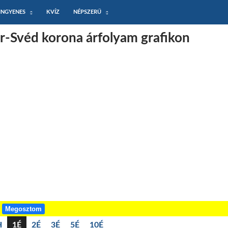
INGYENES
KVÍZ
NÉPSZERŰ
ár-Svéd korona árfolyam grafikon
!
Megosztom
H
1É
2É
3É
5É
10É