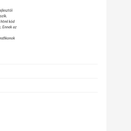
jlesztői
ozik.
 html kód
k. Ennek az
grafikonok