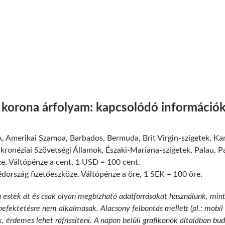
d korona árfolyam: kapcsolódó információ
 Amerikai Szamoa, Barbados, Bermuda, Brit Virgin-szigetek, Kar
ikronéziai Szövetségi Államok, Északi-Mariana-szigetek, Palau, 
ze. Váltópénze a cent, 1 USD = 100 cent.
dország fizetőeszköze. Váltópénze a öre, 1 SEK = 100 öre.
n estek át és csak olyan megbízható adatforrásokat használunk, min
 befektetésre nem alkalmasak. Alacsony felbontás mellett (pl.: mobil
k, érdemes lehet ráfrissíteni. A napon belüli grafikonok általában b