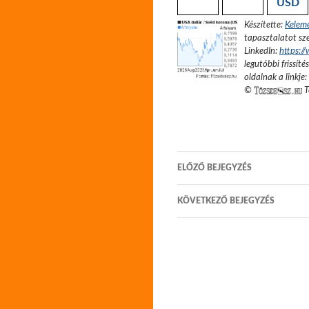
USD
Készítette:
Kelem
tapasztalatot sze
LinkedIn:
https:/
legutóbbi frissíté
oldalnak a linkje:
©
T
Bejegyzés
ELŐZŐ BEJEGYZÉS
navigáció
KÖVETKEZŐ BEJEGYZÉS