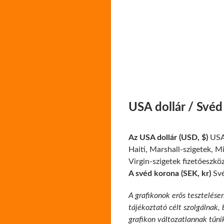
USA dollár / Své
Az USA dollár (USD, $)
USA,
Haiti, Marshall-szigetek, M
Virgin-szigetek fizetőeszkö
A svéd korona (SEK, kr)
Své
A grafikonok erős tesztelése
tájékoztató célt szolgálnak,
grafikon változatlannak tűni