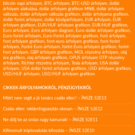
bitcoin napi árfolyam
,
BTC árfolyam
,
BTC-USD árfolyam
,
dollár
árfolyam alakulása
,
dollár árfolyam grafikon MNB
,
dollár árfolyam
változás
,
dollár árfolyam változás grafikon
,
dollár árfolyama grafikon
,
dollár forint árfolyam
,
dollár középárfolyam
,
EUR árfolyam
,
EUR
árfolyam grafikon
,
EUR/HUF árfolyam grafikon
,
EUR/HUF grafikon
,
Euro árfolyam
,
Euro árfolyam diagram
,
Euro-dollár árfolyam grafikon
,
Euro-forint árfolyam
,
Euro-Forint árfolyam grafikon
,
font árfolyam
,
font árfolyam grafikon
,
font-euro árfolyam grafikon
,
font-forint
árfolyam
,
Forint-Euro árfolyam
,
forint-Euro árfolyam grafikon
,
forint-
font árfolyam
,
GBP árfolyam grafikon
,
MOL részvény árfolyam
,
olaj
ára grafikon
,
olaj árfolyam grafikon
,
OPUS árfolyam
OTP részvény
árfolyam
,
Richter részvény árfolyam
,
Tesla árfolyam
,
USA dollár
árfolyam
,
USA dollár forint árfolyam grafikon
,
USD árfolyam grafikon
,
USD/HUF árfolyam
,
USD/HUF árfolyam grafikon
CIKKEK ÁRFOLYAMOKRÓL, PÉNZÜGYEKRŐL
Miért nem segít a jó tanács csalás ellen? – ÍNSZE S2E13
Csalás ellen: reklámfogyasztás okosan – ÍNSZE S2E12
Ne dőlj be az ordas nagy kamunak! – ÍNSZE S2E11
Kifinomult kriptovalutás kifosztás – ÍNSZE S2E10