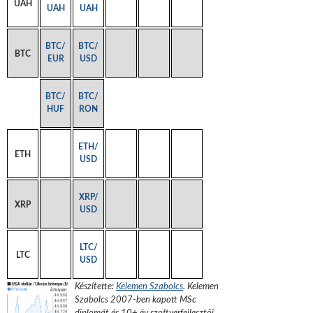
UAH
UAH
UAH
BTC/
BTC/
BTC
EUR
USD
BTC/
BTC/
HUF
RON
ETH/
ETH
USD
XRP/
XRP
USD
LTC/
LTC
USD
Készítette:
Kelemen Szabolcs
.
Kelemen
Szabolcs 2007-ben kapott MSc