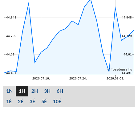
1N
1H
2H
3H
6H
1É
2É
3É
5É
10É