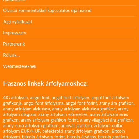
Olvasói kommentekkel kapcsolatos eljárásrend
Jogi nyilatkozat
Impresszum
Partnereink
Rólunk…
Webmestereknek
Hasznos linkek árfolyamokhoz:
4IG árfolyam
,
angol font
,
angol font árfolyam
,
angol font árfolyam
grafikonja
,
angol font árfolyama
,
angol font forint
,
arany ára grafikon
,
arany árfolyam alakulása
,
arany árfolyam alakulása grafikon
,
arany
árfolyam diagram
,
arany árfolyam előrejelzés
,
arany árfolyam éves
grafikon
,
arany árfolyam grafikon forint
,
arany világpiaci ára grafikon
,
arany-euro árfolyam grafikon
,
aranyár grafikon
,
árfolyam dollár
,
arfolyam EUR/HUF
,
befektetési arany árfolyam grafikon
,
Bitcoin
árfolyam
,
bitcoin árfolyam forint
,
bitcoin átváltás
,
bitcoin grafikon
,