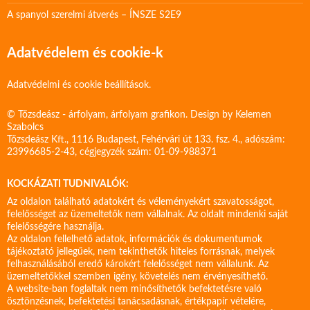
A spanyol szerelmi átverés – ÍNSZE S2E9
Adatvédelem és cookie-k
Adatvédelmi és cookie beállítások.
© Tőzsdeász - árfolyam, árfolyam grafikon. Design by
Kelemen
Szabolcs
Tőzsdeász Kft., 1116 Budapest, Fehérvári út 133. fsz. 4., adószám:
23996685-2-43, cégjegyzék szám: 01-09-988371
KOCKÁZATI TUDNIVALÓK:
Az oldalon található adatokért és véleményekért szavatosságot,
felelősséget az üzemeltetők nem vállalnak. Az oldalt mindenki saját
felelősségére használja.
Az oldalon fellelhető adatok, információk és dokumentumok
tájékoztató jellegűek, nem tekinthetők hiteles forrásnak, melyek
felhasználásából eredő károkért felelősséget nem vállalunk. Az
üzemeltetőkkel szemben igény, követelés nem érvényesíthető.
A website-ban foglaltak nem minősíthetők befektetésre való
ösztönzésnek, befektetési tanácsadásnak, értékpapír vételére,