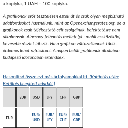
a kopiyka, 1 UAH = 100 kopiyka.
A grafikonok erős tesztelésen estek át és csak olyan megbízható
adatforrásokat használunk, mint az Openexchangerates.org, de a
grafikonok csak tájékoztató célt szolgálnak, befektetésre nem
alkalmasak. Alacsony felbontás mellett (pl.: mobil eszközökön)
kevesebb részlet látszik. Ha a grafikon változatlannak tűnik,
érdemes lehet ráfrissíteni. A napon belüli grafikonok általában
budapesti időzónában értendőek.
Hasonlítsd össze ezt más árfolyamokkal itt!
(Kattintás után:
Betöltés beépített adatból.)
EUR
USD
JPY
CHF
GBP
EUR/
EUR/
EUR/
EUR/
EUR
USD
JPY
CHF
GBP