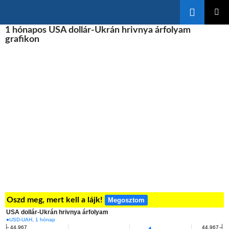
Keresés
KILÉPÉS
1 hónapos USA dollár-Ukrán hrivnya árfolyam
ELSŐDL
A
MENÜ
grafikon
TARTALOMBA
Oszd meg, mert kell a lájk!
Megosztom