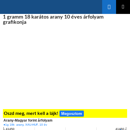
Keresés
KILÉPÉS
1 gramm 18 karátos arany 10 éves árfolyam
ELSŐDL
A
MENÜ
grafikonja
TARTALOMBA
Oszd meg, mert kell a lájk!
Megosztom