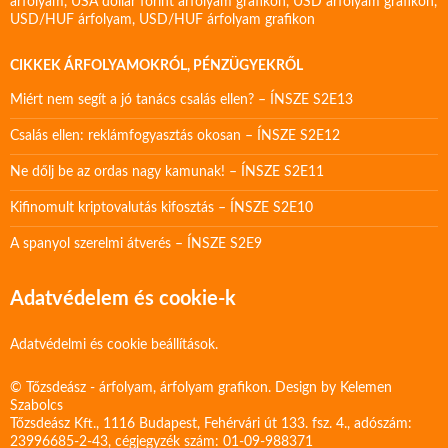
árfolyam
,
USA dollár forint árfolyam grafikon
,
USD árfolyam grafikon
,
USD/HUF árfolyam
,
USD/HUF árfolyam grafikon
CIKKEK ÁRFOLYAMOKRÓL, PÉNZÜGYEKRŐL
Miért nem segít a jó tanács csalás ellen? – ÍNSZE S2E13
Csalás ellen: reklámfogyasztás okosan – ÍNSZE S2E12
Ne dőlj be az ordas nagy kamunak! – ÍNSZE S2E11
Kifinomult kriptovalutás kifosztás – ÍNSZE S2E10
A spanyol szerelmi átverés – ÍNSZE S2E9
Adatvédelem és cookie-k
Adatvédelmi és cookie beállítások.
© Tőzsdeász - árfolyam, árfolyam grafikon. Design by
Kelemen
Szabolcs
Tőzsdeász Kft., 1116 Budapest, Fehérvári út 133. fsz. 4., adószám:
23996685-2-43, cégjegyzék szám: 01-09-988371