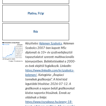
Platina, Ft/gr
Réz
Készítette:
Kelemen Szabolcs
.
Kelemen
Szabolcs 2007-ben kapott MSc
diplomát és 10+ év szoftverfejlesztői
tapasztalatot szerzett multinacionális
környezetben. Befektetésekkel a 2000-
es évek elejétől foglalkozik.
LinkedIn:
https://www.linkedin.com/in/szabolcs-
kelemen/
. Kategória: „
Árupiaci
termékek grafikonjai
”.
A html kód
legutóbbi frissítése:
2026-07-12
. A
grafikonok a napon belüli grafikonokat
kivéve naponta frissülnek. Ennek az
oldalnak a linkje:
https://www.tozsdeasz.hu/arany-18-