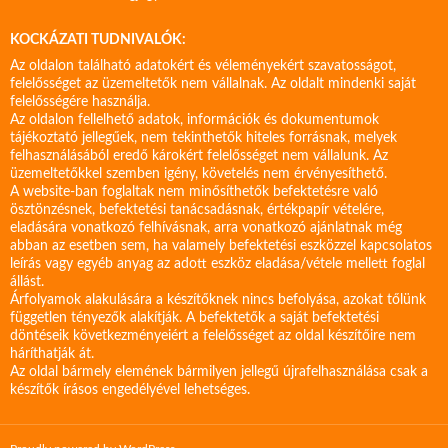
KOCKÁZATI TUDNIVALÓK:
Az oldalon található adatokért és véleményekért szavatosságot,
felelősséget az üzemeltetők nem vállalnak. Az oldalt mindenki saját
felelősségére használja.
Az oldalon fellelhető adatok, információk és dokumentumok
tájékoztató jellegűek, nem tekinthetők hiteles forrásnak, melyek
felhasználásából eredő károkért felelősséget nem vállalunk. Az
üzemeltetőkkel szemben igény, követelés nem érvényesíthető.
A website-ban foglaltak nem minősíthetők befektetésre való
ösztönzésnek, befektetési tanácsadásnak, értékpapír vételére,
eladására vonatkozó felhívásnak, arra vonatkozó ajánlatnak még
abban az esetben sem, ha valamely befektetési eszközzel kapcsolatos
leírás vagy egyéb anyag az adott eszköz eladása/vétele mellett foglal
állást.
Árfolyamok alakulására a készítőknek nincs befolyása, azokat tőlünk
független tényezők alakítják. A befektetők a saját befektetési
döntéseik következményeiért a felelősséget az oldal készítőire nem
háríthatják át.
Az oldal bármely elemének bármilyen jellegű újrafelhasználása csak a
készítők írásos engedélyével lehetséges.