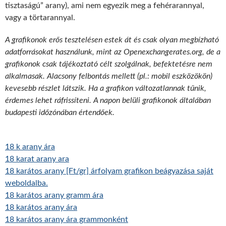
tisztaságú” arany), ami nem egyezik meg a fehérarannyal,
vagy a törtarannyal.
A grafikonok erős tesztelésen estek át és csak olyan megbízható
adatforrásokat használunk, mint az Openexchangerates.org, de a
grafikonok csak tájékoztató célt szolgálnak, befektetésre nem
alkalmasak. Alacsony felbontás mellett (pl.: mobil eszközökön)
kevesebb részlet látszik. Ha a grafikon változatlannak tűnik,
érdemes lehet ráfrissíteni. A napon belüli grafikonok általában
budapesti időzónában értendőek.
18 k arany ára
18 karat arany ara
18 karátos arany [Ft/gr] árfolyam grafikon beágyazása saját
weboldalba.
18 karátos arany gramm ára
18 karátos arany ára
18 karátos arany ára grammonként