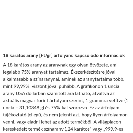
18 karátos arany [Ft/gr] árfolyam: kapcsolódó információk
A 18 karátos arany az aranynak egy olyan ötvözete, ami
legalább 75% aranyat tartalmaz. Ékszerkészítésre jóval
alkalmasabb a színaranynál, aminek az aranytartalma több,
mint 99,99%, viszont jóval puhább. A grafikonon 1 uncia
arany USA dollárban számított ára látható, átváltva az
aktuális magyar forint árfolyam szerint, 1 grammra vetítve (1
uncia = 31,10348 g) és 75%-kal szorozva. Ez az árfolyam
tájékoztató jellegű, és nem jelenti azt, hogy ilyen árfolyamon
venni, vagy eladni lehet az adott termékből. A világpiacon
kereskedett termék színarany („24 karátos” vagy „999.9-es