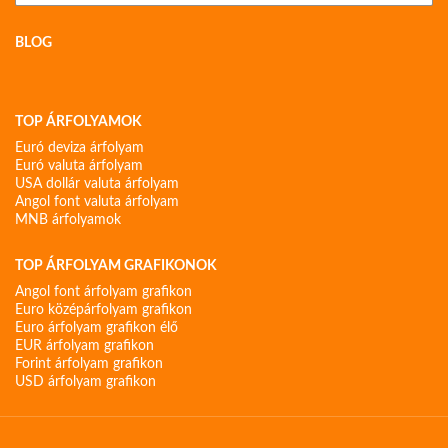
BLOG
TOP ÁRFOLYAMOK
Euró deviza árfolyam
Euró valuta árfolyam
USA dollár valuta árfolyam
Angol font valuta árfolyam
MNB árfolyamok
TOP ÁRFOLYAM GRAFIKONOK
Angol font árfolyam grafikon
Euro középárfolyam grafikon
Euro árfolyam grafikon élő
EUR árfolyam grafikon
Forint árfolyam grafikon
USD árfolyam grafikon