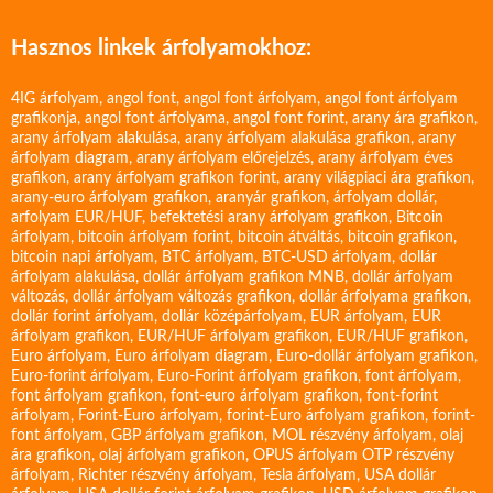
Hasznos linkek árfolyamokhoz:
4IG árfolyam
,
angol font
,
angol font árfolyam
,
angol font árfolyam
grafikonja
,
angol font árfolyama
,
angol font forint
,
arany ára grafikon
,
arany árfolyam alakulása
,
arany árfolyam alakulása grafikon
,
arany
árfolyam diagram
,
arany árfolyam előrejelzés
,
arany árfolyam éves
grafikon
,
arany árfolyam grafikon forint
,
arany világpiaci ára grafikon
,
arany-euro árfolyam grafikon
,
aranyár grafikon
,
árfolyam dollár
,
arfolyam EUR/HUF
,
befektetési arany árfolyam grafikon
,
Bitcoin
árfolyam
,
bitcoin árfolyam forint
,
bitcoin átváltás
,
bitcoin grafikon
,
bitcoin napi árfolyam
,
BTC árfolyam
,
BTC-USD árfolyam
,
dollár
árfolyam alakulása
,
dollár árfolyam grafikon MNB
,
dollár árfolyam
változás
,
dollár árfolyam változás grafikon
,
dollár árfolyama grafikon
,
dollár forint árfolyam
,
dollár középárfolyam
,
EUR árfolyam
,
EUR
árfolyam grafikon
,
EUR/HUF árfolyam grafikon
,
EUR/HUF grafikon
,
Euro árfolyam
,
Euro árfolyam diagram
,
Euro-dollár árfolyam grafikon
,
Euro-forint árfolyam
,
Euro-Forint árfolyam grafikon
,
font árfolyam
,
font árfolyam grafikon
,
font-euro árfolyam grafikon
,
font-forint
árfolyam
,
Forint-Euro árfolyam
,
forint-Euro árfolyam grafikon
,
forint-
font árfolyam
,
GBP árfolyam grafikon
,
MOL részvény árfolyam
,
olaj
ára grafikon
,
olaj árfolyam grafikon
,
OPUS árfolyam
OTP részvény
árfolyam
,
Richter részvény árfolyam
,
Tesla árfolyam
,
USA dollár