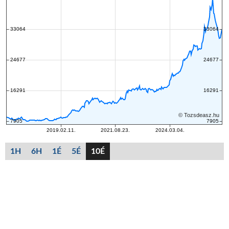
1H
6H
1É
5É
10É