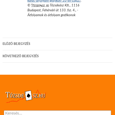
karat-arfolyam-grafikon-10-ev-cop2/
.
©
Tőzsdeász Kft.
,
1116
Budapest, Fehérvári út 133. fsz. 4.
,
-
Árfolyamok és árfolyam grafikonok
Bejegyzés
ELŐZŐ BEJEGYZÉS
navigáció
KÖVETKEZŐ BEJEGYZÉS
Keresés: