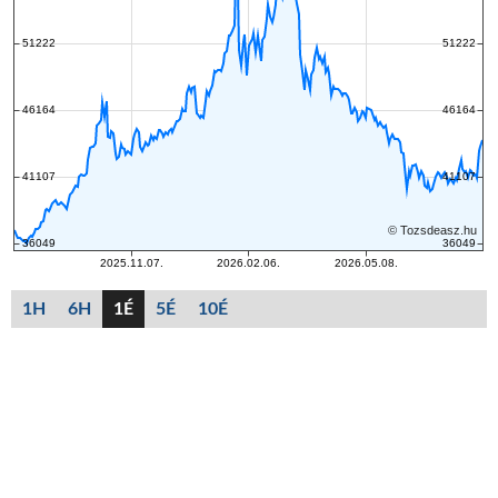
1H
6H
1É
5É
10É