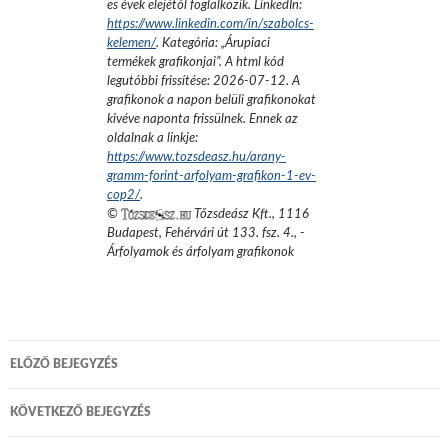
es évek elejétől foglalkozik.
LinkedIn:
https://www.linkedin.com/in/szabolcs-
kelemen/
. Kategória: „
Árupiaci
termékek grafikonjai
”.
A html kód
legutóbbi frissítése:
2026-07-12
. A
grafikonok a napon belüli grafikonokat
kivéve naponta frissülnek. Ennek az
oldalnak a linkje:
https://www.tozsdeasz.hu/arany-
gramm-forint-arfolyam-grafikon-1-ev-
cop2/
.
©
Tőzsdeász Kft.
,
1116
Budapest, Fehérvári út 133. fsz. 4.
,
-
Árfolyamok és árfolyam grafikonok
Bejegyzés
ELŐZŐ BEJEGYZÉS
navigáció
KÖVETKEZŐ BEJEGYZÉS