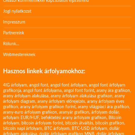
Olvasói kommentekkel kapcsolatos eljárásrend
Jogi nyilatkozat
Impresszum
Partnereink
Rólunk…
Webmestereknek
Hasznos linkek árfolyamokhoz:
4IG árfolyam
,
angol font
,
angol font árfolyam
,
angol font árfolyam
grafikonja
,
angol font árfolyama
,
angol font forint
,
arany ára grafikon
,
arany árfolyam alakulása
,
arany árfolyam alakulása grafikon
,
arany
árfolyam diagram
,
arany árfolyam előrejelzés
,
arany árfolyam éves
grafikon
,
arany árfolyam grafikon forint
,
arany világpiaci ára grafikon
,
arany-euro árfolyam grafikon
,
aranyár grafikon
,
árfolyam dollár
,
arfolyam EUR/HUF
,
befektetési arany árfolyam grafikon
,
Bitcoin
árfolyam
,
bitcoin árfolyam forint
,
bitcoin átváltás
,
bitcoin grafikon
,
bitcoin napi árfolyam
,
BTC árfolyam
,
BTC-USD árfolyam
,
dollár
árfolyam alakulása
,
dollár árfolyam grafikon MNB
,
dollár árfolyam