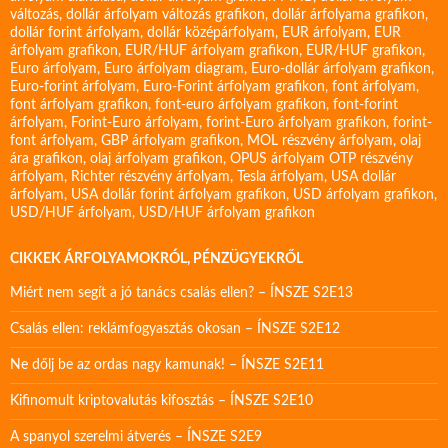
változás
,
dollár árfolyam változás grafikon
,
dollár árfolyama grafikon
,
dollár forint árfolyam
,
dollár középárfolyam
,
EUR árfolyam
,
EUR
árfolyam grafikon
,
EUR/HUF árfolyam grafikon
,
EUR/HUF grafikon
,
Euro árfolyam
,
Euro árfolyam diagram
,
Euro-dollár árfolyam grafikon
,
Euro-forint árfolyam
,
Euro-Forint árfolyam grafikon
,
font árfolyam
,
font árfolyam grafikon
,
font-euro árfolyam grafikon
,
font-forint
árfolyam
,
Forint-Euro árfolyam
,
forint-Euro árfolyam grafikon
,
forint-
font árfolyam
,
GBP árfolyam grafikon
,
MOL részvény árfolyam
,
olaj
ára grafikon
,
olaj árfolyam grafikon
,
OPUS árfolyam
OTP részvény
árfolyam
,
Richter részvény árfolyam
,
Tesla árfolyam
,
USA dollár
árfolyam
,
USA dollár forint árfolyam grafikon
,
USD árfolyam grafikon
,
USD/HUF árfolyam
,
USD/HUF árfolyam grafikon
CIKKEK ÁRFOLYAMOKRÓL, PÉNZÜGYEKRŐL
Miért nem segít a jó tanács csalás ellen? – ÍNSZE S2E13
Csalás ellen: reklámfogyasztás okosan – ÍNSZE S2E12
Ne dőlj be az ordas nagy kamunak! – ÍNSZE S2E11
Kifinomult kriptovalutás kifosztás – ÍNSZE S2E10
A spanyol szerelmi átverés – ÍNSZE S2E9