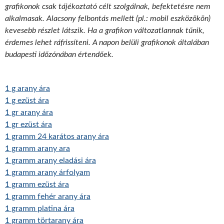
grafikonok csak tájékoztató célt szolgálnak, befektetésre nem
alkalmasak. Alacsony felbontás mellett (pl.: mobil eszközökön)
kevesebb részlet látszik. Ha a grafikon változatlannak tűnik,
érdemes lehet ráfrissíteni. A napon belüli grafikonok általában
budapesti időzónában értendőek.
1 g arany ára
1 g ezüst ára
1 gr arany ára
1 gr ezüst ára
1 gramm 24 karátos arany ára
1 gramm arany ara
1 gramm arany eladási ára
1 gramm arany árfolyam
1 gramm ezüst ára
1 gramm fehér arany ára
1 gramm platina ára
1 gramm törtarany ára