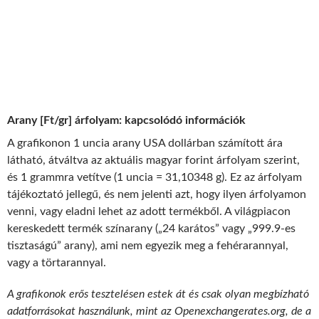
Arany [Ft/gr] árfolyam: kapcsolódó információk
A grafikonon 1 uncia arany USA dollárban számított ára
látható, átváltva az aktuális magyar forint árfolyam szerint,
és 1 grammra vetítve (1 uncia = 31,10348 g). Ez az árfolyam
tájékoztató jellegű, és nem jelenti azt, hogy ilyen árfolyamon
venni, vagy eladni lehet az adott termékből. A világpiacon
kereskedett termék színarany („24 karátos” vagy „999.9-es
tisztaságú” arany), ami nem egyezik meg a fehérarannyal,
vagy a törtarannyal.
A grafikonok erős tesztelésen estek át és csak olyan megbízható
adatforrásokat használunk, mint az Openexchangerates.org, de a