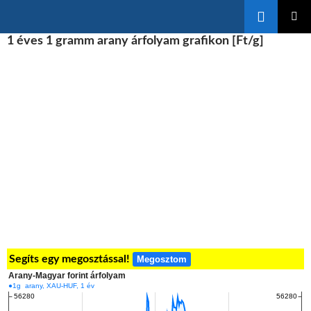
Keresés
KILÉPÉS
1 éves 1 gramm arany árfolyam grafikon [Ft/g]
ELSŐDL
A
MENÜ
TARTALOMBA
Segíts egy megosztással!
Megosztom