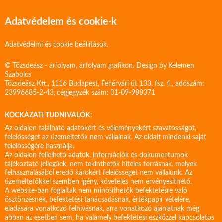
Adatvédelem és cookie-k
Adatvédelmi és cookie beállítások.
© Tőzsdeász - árfolyam, árfolyam grafikon. Design by
Kelemen
Szabolcs
Tőzsdeász Kft., 1116 Budapest, Fehérvári út 133. fsz. 4., adószám:
23996685-2-43, cégjegyzék szám: 01-09-988371
KOCKÁZATI TUDNIVALÓK:
Az oldalon található adatokért és véleményekért szavatosságot,
felelősséget az üzemeltetők nem vállalnak. Az oldalt mindenki saját
felelősségére használja.
Az oldalon fellelhető adatok, információk és dokumentumok
tájékoztató jellegűek, nem tekinthetők hiteles forrásnak, melyek
felhasználásából eredő károkért felelősséget nem vállalunk. Az
üzemeltetőkkel szemben igény, követelés nem érvényesíthető.
A website-ban foglaltak nem minősíthetők befektetésre való
ösztönzésnek, befektetési tanácsadásnak, értékpapír vételére,
eladására vonatkozó felhívásnak, arra vonatkozó ajánlatnak még
abban az esetben sem, ha valamely befektetési eszközzel kapcsolatos