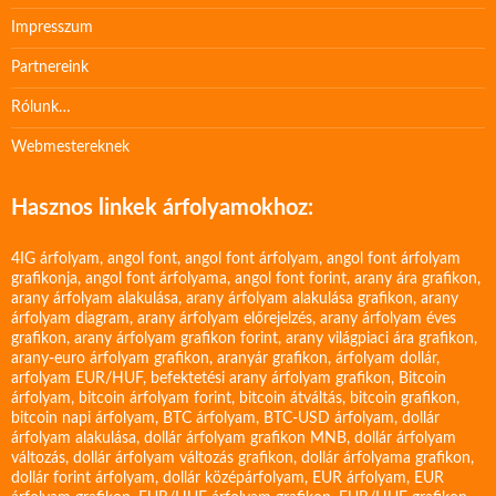
Impresszum
Partnereink
Rólunk…
Webmestereknek
Hasznos linkek árfolyamokhoz:
4IG árfolyam
,
angol font
,
angol font árfolyam
,
angol font árfolyam
grafikonja
,
angol font árfolyama
,
angol font forint
,
arany ára grafikon
,
arany árfolyam alakulása
,
arany árfolyam alakulása grafikon
,
arany
árfolyam diagram
,
arany árfolyam előrejelzés
,
arany árfolyam éves
grafikon
,
arany árfolyam grafikon forint
,
arany világpiaci ára grafikon
,
arany-euro árfolyam grafikon
,
aranyár grafikon
,
árfolyam dollár
,
arfolyam EUR/HUF
,
befektetési arany árfolyam grafikon
,
Bitcoin
árfolyam
,
bitcoin árfolyam forint
,
bitcoin átváltás
,
bitcoin grafikon
,
bitcoin napi árfolyam
,
BTC árfolyam
,
BTC-USD árfolyam
,
dollár
árfolyam alakulása
,
dollár árfolyam grafikon MNB
,
dollár árfolyam
változás
,
dollár árfolyam változás grafikon
,
dollár árfolyama grafikon
,
dollár forint árfolyam
,
dollár középárfolyam
,
EUR árfolyam
,
EUR