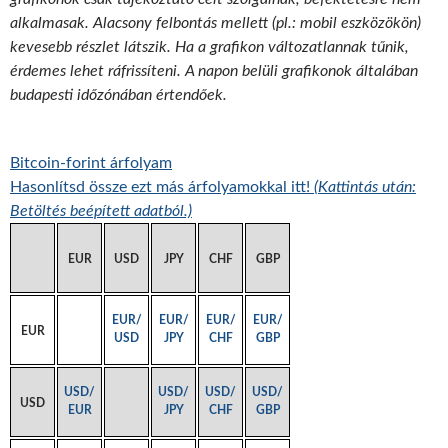
alkalmasak. Alacsony felbontás mellett (pl.: mobil eszközökön)
kevesebb részlet látszik. Ha a grafikon változatlannak tűnik,
érdemes lehet ráfrissíteni. A napon belüli grafikonok általában
budapesti időzónában értendőek.
Bitcoin-forint árfolyam
Hasonlítsd össze ezt más árfolyamokkal itt!
(Kattintás után:
Betöltés beépített adatból.)
EUR
USD
JPY
CHF
GBP
EUR/
EUR/
EUR/
EUR/
EUR
USD
JPY
CHF
GBP
USD/
USD/
USD/
USD/
USD
EUR
JPY
CHF
GBP