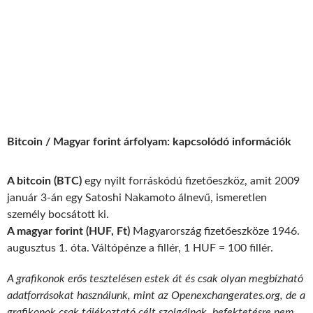
Bitcoin / Magyar forint árfolyam: kapcsolódó információk
A bitcoin (BTC)
egy nyilt forráskódú fizetőeszköz, amit 2009
január 3-án egy Satoshi Nakamoto álnevű, ismeretlen
személy bocsátott ki.
A magyar forint (HUF, Ft)
Magyarország fizetőeszköze 1946.
augusztus 1. óta. Váltópénze a fillér, 1 HUF = 100 fillér.
A grafikonok erős tesztelésen estek át és csak olyan megbízható
adatforrásokat használunk, mint az Openexchangerates.org, de a
grafikonok csak tájékoztató célt szolgálnak, befektetésre nem