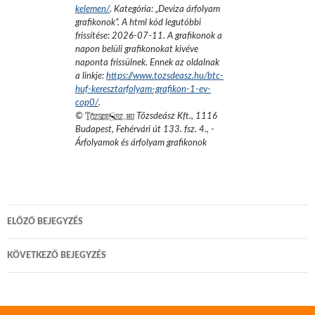
kelemen/
. Kategória: „
Deviza árfolyam
grafikonok
”.
A html kód legutóbbi
frissítése:
2026-07-11
. A grafikonok a
napon belüli grafikonokat kivéve
naponta frissülnek. Ennek az oldalnak
a linkje:
https://www.tozsdeasz.hu/btc-
huf-keresztarfolyam-grafikon-1-ev-
cop0/
.
©
Tőzsdeász Kft.
,
1116
Budapest, Fehérvári út 133. fsz. 4.
,
-
Árfolyamok és árfolyam grafikonok
Bejegyzés
ELŐZŐ BEJEGYZÉS
navigáció
KÖVETKEZŐ BEJEGYZÉS