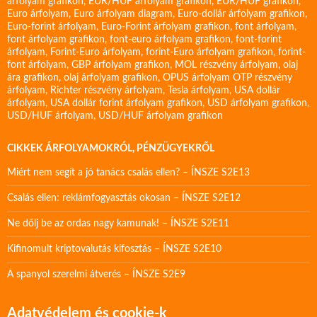
árfolyam grafikon
,
EUR/HUF árfolyam grafikon
,
EUR/HUF grafikon
,
Euro árfolyam
,
Euro árfolyam diagram
,
Euro-dollár árfolyam grafikon
,
Euro-forint árfolyam
,
Euro-Forint árfolyam grafikon
,
font árfolyam
,
font árfolyam grafikon
,
font-euro árfolyam grafikon
,
font-forint
árfolyam
,
Forint-Euro árfolyam
,
forint-Euro árfolyam grafikon
,
forint-
font árfolyam
,
GBP árfolyam grafikon
,
MOL részvény árfolyam
,
olaj
ára grafikon
,
olaj árfolyam grafikon
,
OPUS árfolyam
OTP részvény
árfolyam
,
Richter részvény árfolyam
,
Tesla árfolyam
,
USA dollár
árfolyam
,
USA dollár forint árfolyam grafikon
,
USD árfolyam grafikon
,
USD/HUF árfolyam
,
USD/HUF árfolyam grafikon
CIKKEK ÁRFOLYAMOKRÓL, PÉNZÜGYEKRŐL
Miért nem segít a jó tanács csalás ellen? – ÍNSZE S2E13
Csalás ellen: reklámfogyasztás okosan – ÍNSZE S2E12
Ne dőlj be az ordas nagy kamunak! – ÍNSZE S2E11
Kifinomult kriptovalutás kifosztás – ÍNSZE S2E10
A spanyol szerelmi átverés – ÍNSZE S2E9
Adatvédelem és cookie-k