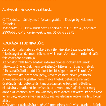
Adatvédelmi és cookie beállítások.
© Tőzsdeász - árfolyam, árfolyam grafikon. Design by
Kelemen
Szabolcs
Tőzsdeász Kft., 1116 Budapest, Fehérvári út 133. fsz. 4., adószám:
23996685-2-43, cégjegyzék szám: 01-09-988371
KOCKÁZATI TUDNIVALÓK:
Az oldalon található adatokért és véleményekért szavatosságot,
felelősséget az üzemeltetők nem vállalnak. Az oldalt mindenki saját
felelősségére használja.
Az oldalon fellelhető adatok, információk és dokumentumok
tájékoztató jellegűek, nem tekinthetők hiteles forrásnak, melyek
felhasználásából eredő károkért felelősséget nem vállalunk. Az
üzemeltetőkkel szemben igény, követelés nem érvényesíthető.
A website-ban foglaltak nem minősíthetők befektetésre való
ösztönzésnek, befektetési tanácsadásnak, értékpapír vételére,
eladására vonatkozó felhívásnak, arra vonatkozó ajánlatnak még
abban az esetben sem, ha valamely befektetési eszközzel kapcsolatos
leírás vagy egyéb anyag az adott eszköz eladása/vétele mellett foglal
állást.
Árfolyamok alakulására a készítőknek nincs befolyása, azokat tőlünk