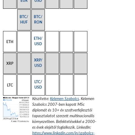
EUR
USD
BTC/
BTC/
HUF
RON
ETH/
ETH
USD
XRP/
XRP
USD
LTC/
LTC
USD
Készítette:
Kelemen Szabolcs
.
Kelemen
Szabolcs 2007-ben kapott MSc
diplomát és 10+ év szoftverfejlesztői
tapasztalatot szerzett multinacionális
környezetben. Befektetésekkel a 2000-
es évek elejétől foglalkozik.
LinkedIn:
https://www.linkedin.com/in/szabolcs-