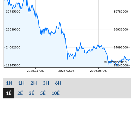
1N
1H
2H
3H
6H
1É
2É
3É
5É
10É