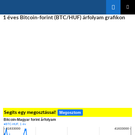
Keresés
KILÉPÉS
1 éves Bitcoin-forint (BTC/HUF) árfolyam grafikon
ELSŐDL
A
MENÜ
TARTALOMBA
Segíts egy megosztással!
Megosztom